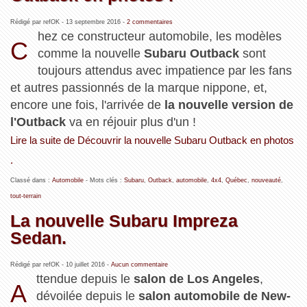
Rédigé par refOK -
13 septembre 2016
-
2 commentaires
hez ce constructeur automobile, les modèles
C
comme la nouvelle
Subaru Outback
sont
toujours attendus avec impatience par les fans
et autres passionnés de la marque nippone, et,
encore une fois, l'arrivée de
la nouvelle version de
l'Outback
va en réjouir plus d'un !
Lire la suite de Découvrir la nouvelle Subaru Outback en photos
.
Classé dans :
Automobile
- Mots clés :
Subaru
,
Outback
,
automobile
,
4x4
,
Québec
,
nouveauté
,
tout-terrain
La nouvelle Subaru Impreza
Sedan.
Rédigé par refOK -
10 juillet 2016
-
Aucun commentaire
ttendue depuis le
salon de Los Angeles
,
A
dévoilée depuis le
salon automobile de New-