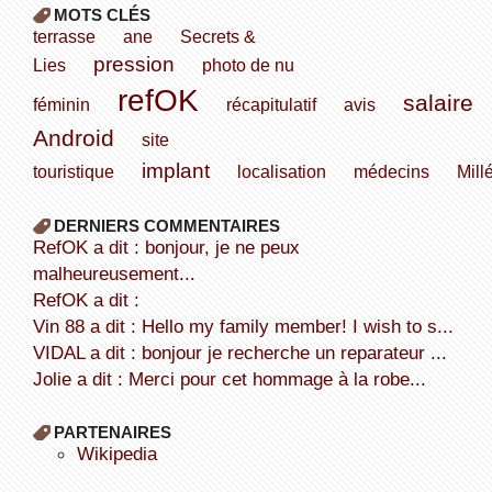
MOTS CLÉS
terrasse
ane
Secrets &
pression
Lies
photo de nu
refOK
salaire
féminin
récapitulatif
avis
Android
site
implant
touristique
localisation
médecins
Mill
DERNIERS COMMENTAIRES
refOK a dit : bonjour, je ne peux
malheureusement...
refOK a dit :
Vin 88 a dit : Hello my family member! I wish to s...
VIDAL a dit : bonjour je recherche un reparateur ...
Jolie a dit : Merci pour cet hommage à la robe...
PARTENAIRES
wikipedia