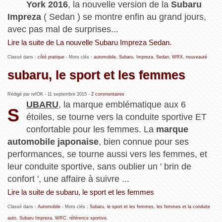
York 2016
, la nouvelle version de la
Subaru
Impreza
( Sedan ) se montre enfin au grand jours,
avec pas mal de surprises...
Lire la suite de La nouvelle Subaru Impreza Sedan.
Classé dans :
côté pratique
- Mots clés :
automobile
,
Subaru
,
Impreza
,
Sedan
,
WRX
,
nouveauté
subaru, le sport et les femmes
Rédigé par refOK -
11 septembre 2015
-
2 commentaires
UBARU
, la marque emblématique aux 6
S
étoiles, se tourne vers la conduite sportive ET
confortable pour les femmes. La
marque
automobile japonaise
, bien connue pour ses
performances, se tourne aussi vers les femmes, et
leur conduite sportive, sans oublier un ' brin de
confort ', une affaire à suivre ...
Lire la suite de subaru, le sport et les femmes
Classé dans :
Automobile
- Mots clés :
Subaru
,
le sport et les femmes
,
les femmes et la conduite
auto
,
Subaru Impreza
,
WRC
,
référence sportive
,