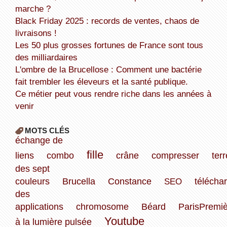
marche ?
Black Friday 2025 : records de ventes, chaos de
livraisons !
Les 50 plus grosses fortunes de France sont tous
des milliardaires
L'ombre de la Brucellose : Comment une bactérie
fait trembler les éleveurs et la santé publique.
Ce métier peut vous rendre riche dans les années à
venir
MOTS CLÉS
échange de
fille
liens
combo
crâne
compresser
terr
des sept
couleurs
Brucella
Constance
SEO
télécha
des
applications
chromosome
Béard
ParisPremi
Youtube
à la lumière pulsée