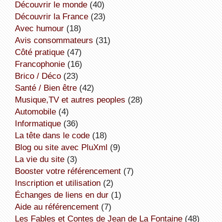
découvrir le monde
(40)
découvrir la France
(23)
avec humour
(18)
avis consommateurs
(31)
côté pratique
(47)
Francophonie
(16)
Brico / Déco
(23)
Santé / Bien être
(42)
Musique,TV et autres peoples
(28)
Automobile
(4)
informatique
(36)
la tête dans le code
(18)
Blog ou site avec PluXml
(9)
la vie du site
(3)
booster votre référencement
(7)
inscription et utilisation
(2)
échanges de liens en dur
(1)
aide au référencement
(7)
Les Fables et Contes de Jean de La Fontaine
(48)