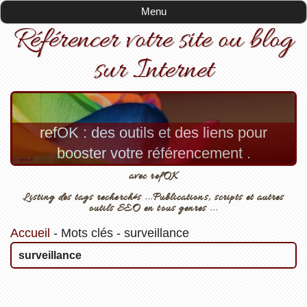
Menu
Référencer votre site ou blog
sur Internet
refOK : des outils et des liens pour
booster votre référencement .
avec refOK
Listing des tags recherchés ...Publications, scripts et autres
outils SEO en tous genres ...
Accueil
-
Mots clés
-
surveillance
surveillance