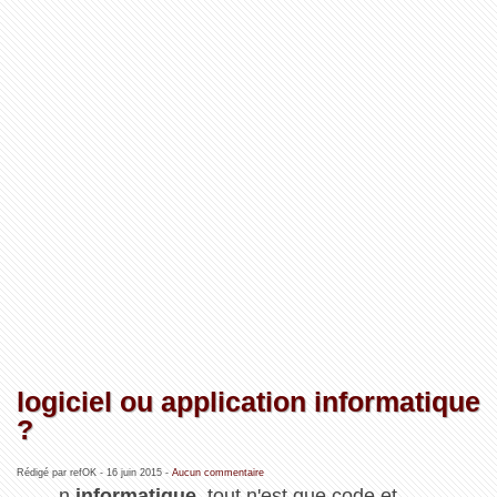
logiciel ou application informatique
?
Rédigé par refOK -
16 juin 2015
-
Aucun commentaire
n
informatique
, tout n'est que code et