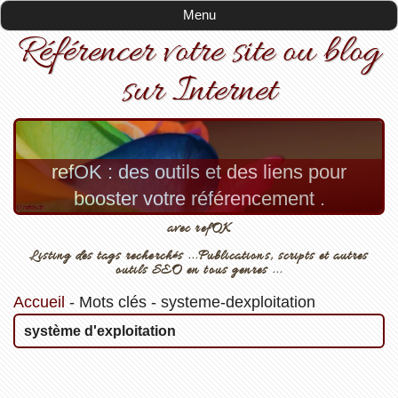
Menu
Référencer votre site ou blog
sur Internet
refOK : des outils et des liens pour
booster votre référencement .
avec refOK
Listing des tags recherchés ...Publications, scripts et autres
outils SEO en tous genres ...
Accueil
-
Mots clés
-
systeme-dexploitation
système d'exploitation