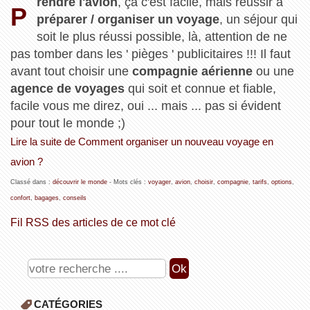
rendre l'avion
, ça c'est facile, mais réussir à
P
préparer / organiser un voyage
, un séjour qui
soit le plus réussi possible, là, attention de ne
pas tomber dans les ' pièges ' publicitaires !!! Il faut
avant tout choisir une
compagnie aérienne
ou une
agence de voyages
qui soit et connue et fiable,
facile vous me direz, oui ... mais ... pas si évident
pour tout le monde ;)
Lire la suite de Comment organiser un nouveau voyage en
avion ?
Classé dans :
découvrir le monde
- Mots clés :
voyager
,
avion
,
choisir
,
compagnie
,
tarifs
,
options
,
confort
,
bagages
,
conseils
Fil RSS des articles de ce mot clé
CATÉGORIES