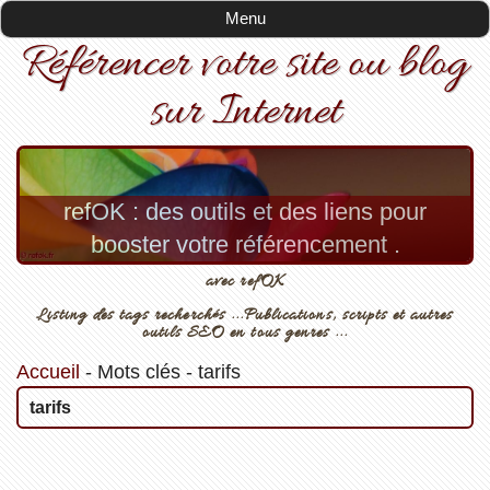
Menu
Référencer votre site ou blog
sur Internet
refOK : des outils et des liens pour
booster votre référencement .
avec refOK
Listing des tags recherchés ...Publications, scripts et autres
outils SEO en tous genres ...
Accueil
-
Mots clés
-
tarifs
tarifs