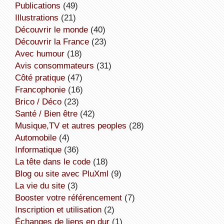
publications
(49)
illustrations
(21)
découvrir le monde
(40)
découvrir la France
(23)
avec humour
(18)
avis consommateurs
(31)
côté pratique
(47)
Francophonie
(16)
Brico / Déco
(23)
Santé / Bien être
(42)
Musique,TV et autres peoples
(28)
Automobile
(4)
informatique
(36)
la tête dans le code
(18)
Blog ou site avec PluXml
(9)
la vie du site
(3)
booster votre référencement
(7)
inscription et utilisation
(2)
échanges de liens en dur
(1)