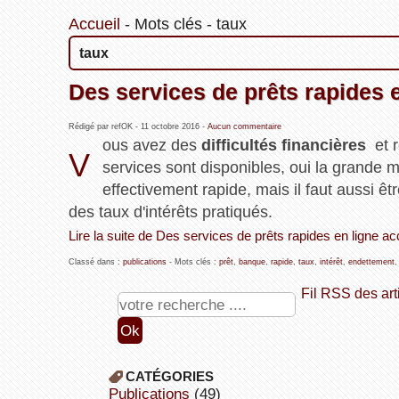
Accueil
-
Mots clés
-
taux
taux
Des services de prêts rapides 
Rédigé par refOK -
11 octobre 2016
-
Aucun commentaire
ous avez des
difficultés financières
et 
V
services sont disponibles, oui la grande ma
effectivement rapide, mais il faut aussi 
des taux d'intérêts pratiqués.
Lire la suite de Des services de prêts rapides en ligne a
Classé dans :
publications
- Mots clés :
prêt
,
banque
,
rapide
,
taux
,
intérêt
,
endettement
Fil RSS des art
CATÉGORIES
publications
(49)