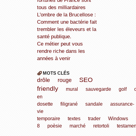
fortunes de France sont
tous des milliardaires
L'ombre de la Brucellose :
Comment une bactérie fait
trembler les éleveurs et la
santé publique.
Ce métier peut vous
rendre riche dans les
années à venir
MOTS CLÉS
SEO
drôle
rouge
friendly
mural
sauvegarde
golf
en
dosette
filigrané
sandale
assurance-
vie
temporaire
textes
trader
Windows
8
poèsie
marché
retortoli
testamen