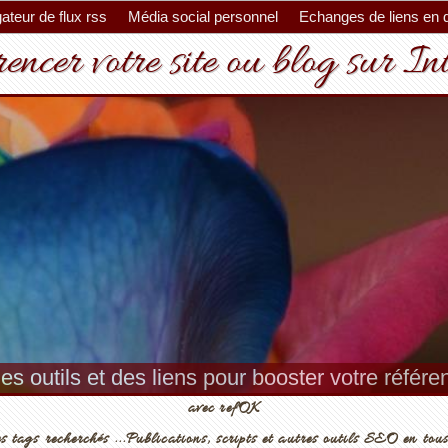
ateur de flux rss
Média social personnel
Echanges de liens en 
encer votre site ou blog sur In
es outils et des liens pour booster votre référ
avec refOK
s tags recherchés ...Publications, scripts et autres outils SEO en tous