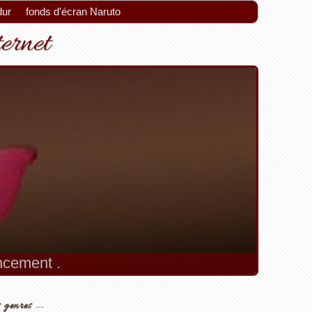
dur
fonds d'écran Naruto
ternet
encement .
 genres ...