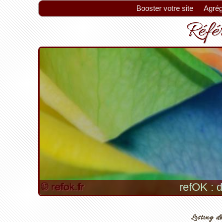
Booster votre site
Agrég
Référ
refOK : d
Listing de