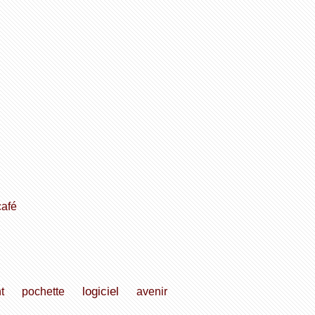
café
logiciel
t
pochette
avenir