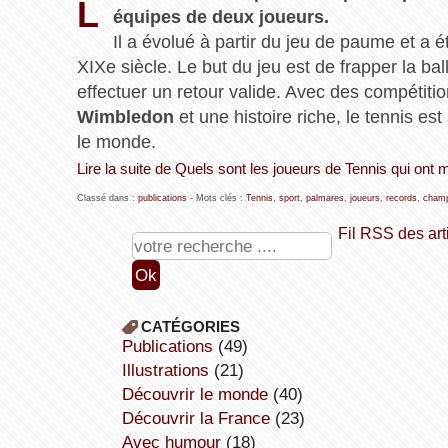
L
équipes de deux joueurs.
Il a évolué à partir du jeu de paume et a é
XIXe siècle. Le but du jeu est de frapper la bal
effectuer un retour valide. Avec des compétit
Wimbledon
et une histoire riche, le tennis es
le monde.
Lire la suite de Quels sont les joueurs de Tennis qui ont
Classé dans :
publications
- Mots clés :
Tennis
,
sport
,
palmares
,
joueurs
,
records
,
champ
Fil RSS des art
CATÉGORIES
publications
(49)
illustrations
(21)
découvrir le monde
(40)
découvrir la France
(23)
avec humour
(18)