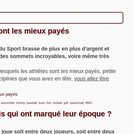
sont les mieux payés
u Sport brasse de plus en plus d'argent et
 des sommets incroyables, voire même très
lesquels les athlètes sont les mieux payés, petite
sciplines que vous avez en tête,
vous allez être
ieux payés
,
automobile
,
hockey
,
baseball
,
boxe
,
foot
,
football
,
golf
,
basket-ball
,
MMA
is qui ont marqué leur époque ?
 joue soit entre deux joueurs, soit entre deux