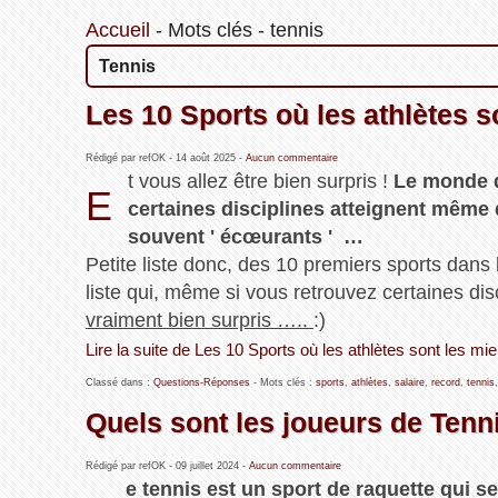
Accueil
-
Mots clés
-
tennis
Tennis
Les 10 Sports où les athlètes 
Rédigé par refOK -
14 août 2025
-
Aucun commentaire
t vous allez être bien surpris !
Le monde d
E
certaines disciplines atteignent même
souvent ' écœurants ' …
Petite liste donc, des 10 premiers sports dans 
liste qui, même si vous retrouvez certaines di
vraiment bien surpris …..
:)
Lire la suite de Les 10 Sports où les athlètes sont les m
Classé dans :
Questions-Réponses
- Mots clés :
sports
,
athlètes
,
salaire
,
record
,
tennis
Quels sont les joueurs de Tenn
Rédigé par refOK -
09 juillet 2024
-
Aucun commentaire
e tennis est un sport de raquette qui se