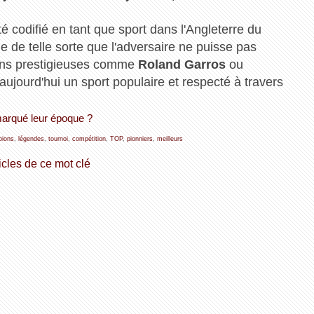
té codifié en tant que sport dans l'Angleterre du
le de telle sorte que l'adversaire ne puisse pas
ions prestigieuses comme
Roland Garros
ou
t aujourd'hui un sport populaire et respecté à travers
 marqué leur époque ?
ions
,
légendes
,
tournoi
,
compétition
,
TOP
,
pionniers
,
meilleurs
icles de ce mot clé