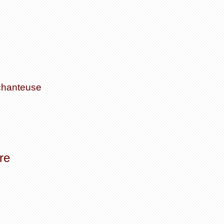
chanteuse
re