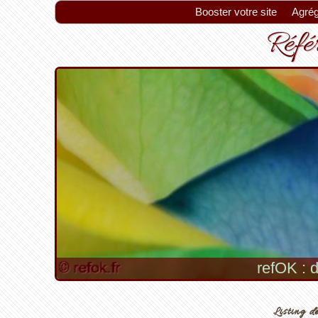
Booster votre site
Agrég
Référ
refOK : d
Listing de