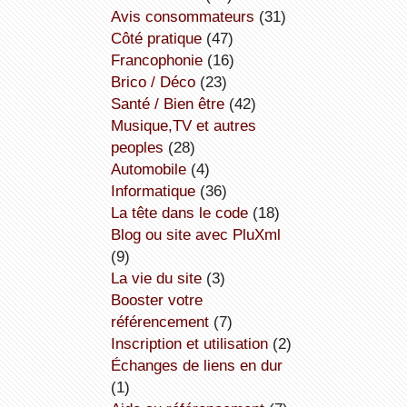
avis consommateurs
(31)
côté pratique
(47)
Francophonie
(16)
Brico / Déco
(23)
Santé / Bien être
(42)
Musique,TV et autres
peoples
(28)
Automobile
(4)
informatique
(36)
la tête dans le code
(18)
Blog ou site avec PluXml
(9)
la vie du site
(3)
booster votre
référencement
(7)
inscription et utilisation
(2)
échanges de liens en dur
(1)