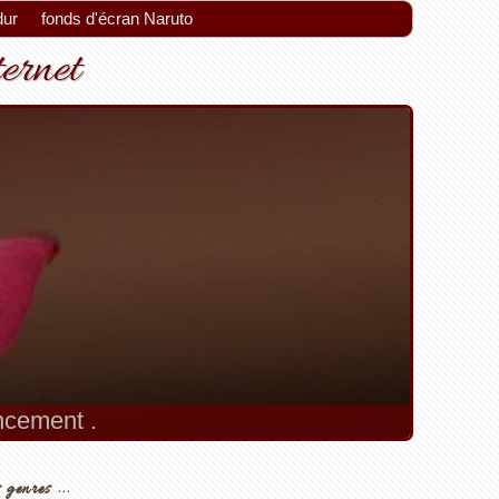
dur
fonds d'écran Naruto
ternet
encement .
 genres ...