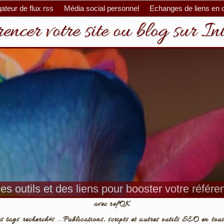
ateur de flux rss
Média social personnel
Echanges de liens en 
encer votre site ou blog sur In
es outils et des liens pour booster votre référ
avec refOK
s tags recherchés ...Publications, scripts et autres outils SEO en tous