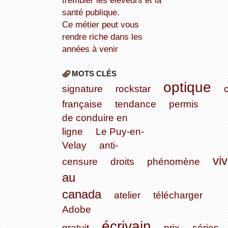
trembler les éleveurs et la
santé publique.
Ce métier peut vous
rendre riche dans les
années à venir
MOTS CLÉS
optique
signature
rockstar
française
tendance
permis
de conduire en
ligne
Le Puy-en-
Velay
anti-
viv
censure
droits
phénomène
au
canada
atelier
télécharger
Adobe
écrivain
gratuit
prix
séries