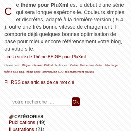
e
thème pour PluXml
est le début d'une série
C
qui sera longue espérons-le. Couleurs simples
et discrètes, adapté à la dernière version ( 5.4
), outre une très bonne vitesse de chargement il
comporte déjà quelques bonnes optimisation de
base pour mieux encore référencement votre blog,
ou votre site.
Lire la suite de Thème BEIGE pour PluXml
Classé dans :
Blog ou site avec PluXml
- Mots clés :
PluXml
,
thème pour PluXml
,
télécharger
thème pour blog
,
thème beige
,
optimisation SEO
,
téléchargement gratuits
Fil RSS des articles de ce mot clé
CATÉGORIES
publications
(49)
illustrations
(21)