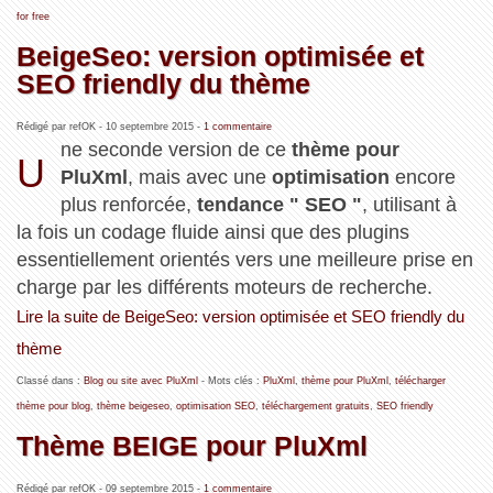
for free
BeigeSeo: version optimisée et
SEO friendly du thème
Rédigé par refOK -
10 septembre 2015
-
1 commentaire
ne seconde version de ce
thème pour
U
PluXml
, mais avec une
optimisation
encore
plus renforcée,
tendance " SEO "
, utilisant à
la fois un codage fluide ainsi que des plugins
essentiellement orientés vers une meilleure prise en
charge par les différents moteurs de recherche.
Lire la suite de BeigeSeo: version optimisée et SEO friendly du
thème
Classé dans :
Blog ou site avec PluXml
- Mots clés :
PluXml
,
thème pour PluXml
,
télécharger
thème pour blog
,
thème beigeseo
,
optimisation SEO
,
téléchargement gratuits
,
SEO friendly
Thème BEIGE pour PluXml
Rédigé par refOK -
09 septembre 2015
-
1 commentaire