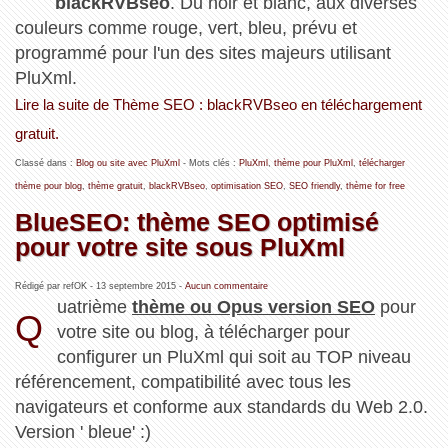
blackRVBseo
. Du noir et blanc, aux diverses
couleurs comme rouge, vert, bleu, prévu et
programmé pour l'un des sites majeurs utilisant
PluXml.
Lire la suite de Thème SEO : blackRVBseo en téléchargement
gratuit.
Classé dans :
Blog ou site avec PluXml
- Mots clés :
PluXml
,
thème pour PluXml
,
télécharger
thème pour blog
,
thème gratuit
,
blackRVBseo
,
optimisation SEO
,
SEO friendly
,
thème for free
BlueSEO: thème SEO optimisé
pour votre site sous PluXml
Rédigé par refOK -
13 septembre 2015
-
Aucun commentaire
uatrième
thème ou Opus version SEO
pour
Q
votre site ou blog, à télécharger pour
configurer un PluXml qui soit au TOP niveau
référencement, compatibilité avec tous les
navigateurs et conforme aux standards du Web 2.0.
Version ' bleue' :)