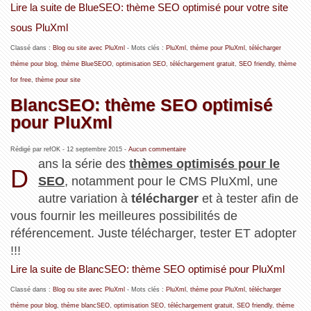
Lire la suite de BlueSEO: thème SEO optimisé pour votre site
sous PluXml
Classé dans :
Blog ou site avec PluXml
- Mots clés :
PluXml
,
thème pour PluXml
,
télécharger
thème pour blog
,
thème BlueSEOO
,
optimisation SEO
,
téléchargement gratuit
,
SEO friendly
,
thème
for free
,
thème pour site
BlancSEO: thème SEO optimisé
pour PluXml
Rédigé par refOK -
12 septembre 2015
-
Aucun commentaire
ans la série des
thèmes optimisés pour le
D
SEO
, notamment pour le CMS PluXml, une
autre variation à
télécharger
et à tester afin de
vous fournir les meilleures possibilités de
référencement. Juste télécharger, tester ET adopter
!!!
Lire la suite de BlancSEO: thème SEO optimisé pour PluXml
Classé dans :
Blog ou site avec PluXml
- Mots clés :
PluXml
,
thème pour PluXml
,
télécharger
thème pour blog
,
thème blancSEO
,
optimisation SEO
,
téléchargement gratuit
,
SEO friendly
,
thème