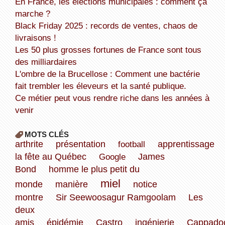
En France, les élections municipales : comment ça
marche ?
Black Friday 2025 : records de ventes, chaos de
livraisons !
Les 50 plus grosses fortunes de France sont tous
des milliardaires
L'ombre de la Brucellose : Comment une bactérie
fait trembler les éleveurs et la santé publique.
Ce métier peut vous rendre riche dans les années à
venir
MOTS CLÉS
arthrite
présentation
football
apprentissage
la fête au Québec
Google
James
Bond
homme le plus petit du
miel
monde
manière
notice
montre
Sir Seewoosagur Ramgoolam
Les
deux
amis
épidémie
Castro
ingénierie
Cappado