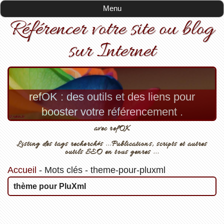
Menu
Référencer votre site ou blog
sur Internet
refOK : des outils et des liens pour
booster votre référencement .
avec refOK
Listing des tags recherchés ...Publications, scripts et autres
outils SEO en tous genres ...
Accueil
-
Mots clés
-
theme-pour-pluxml
thème pour PluXml