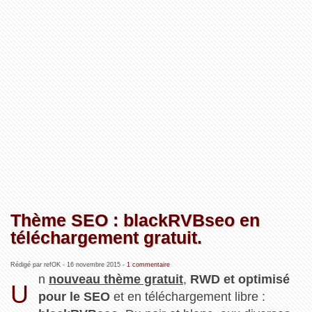
Thème SEO : blackRVBseo en
téléchargement gratuit.
Rédigé par refOK -
16 novembre 2015
-
1 commentaire
n
nouveau thème gratuit
,
RWD et optimisé
U
pour le SEO
et en téléchargement libre :