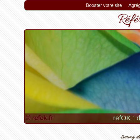
Booster votre site
Agrég
Référ
refOK : d
Listing de