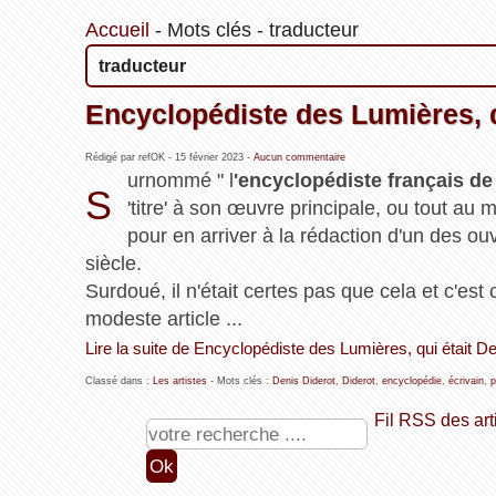
Accueil
-
Mots clés
-
traducteur
traducteur
Encyclopédiste des Lumières, q
Rédigé par refOK -
15 février 2023
-
Aucun commentaire
urnommé " l
'encyclopédiste français d
S
'titre' à son œuvre principale, ou tout au
pour en arriver à la rédaction d'un des ou
siècle.
Surdoué, il n'était certes pas que cela et c'est
modeste article ...
Lire la suite de Encyclopédiste des Lumières, qui était De
Classé dans :
Les artistes
- Mots clés :
Denis Diderot
,
Diderot
,
encyclopédie
,
écrivain
,
p
Fil RSS des art