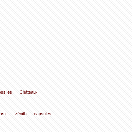
ossiles
Château-
asic
zénith
capsules