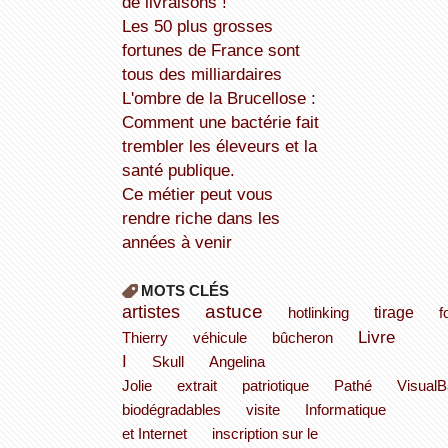
de livraisons !
Les 50 plus grosses
fortunes de France sont
tous des milliardaires
L'ombre de la Brucellose :
Comment une bactérie fait
trembler les éleveurs et la
santé publique.
Ce métier peut vous
rendre riche dans les
années à venir
MOTS CLÉS
astuce
artistes
tirage
hotlinking
f
Livre
Thierry
véhicule
bûcheron
I
Skull
Angelina
Jolie
extrait
patriotique
Pathé
VisualB
biodégradables
visite
Informatique
et Internet
inscription sur le