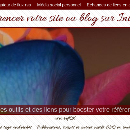
ateur de flux rss
Média social personnel
Echanges de liens en 
encer votre site ou blog sur In
es outils et des liens pour booster votre référ
avec refOK
s tags recherchés ...Publications, scripts et autres outils SEO en tous