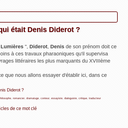
ui était Denis Diderot ?
e Lumières
",
Diderot
,
Denis
de son prénom doit ce
 moins à ces travaux pharaoniques qu'il supervisa
vrages littéraires les plus marquants du XVIIIème
 ce que nous allons essayer d'établir ici, dans ce
nis Diderot ?
hilosophe
,
romancier
,
dramatuge
,
conteur
,
essayiste
,
dialoguiste
,
critique
,
traducteur
icles de ce mot clé