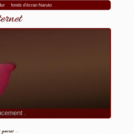
dur
fonds d'écran Naruto
ternet
encement .
 genres ...