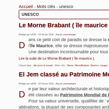
Accueil
-
Mots clés
-
unesco
UNESCO
Le Morne Brabant ( île maurice 
Rédigé par refOK -
19 février 2016
-
Aucun commentaire
ans ce petit coin de paradis se dresse la
D
l'
île Maurice
, elle se dresse majestueuse
Une destination incontournable pour tous le
Lire la suite de Le Morne Brabant ( île maurice ).
Classé dans :
découvrir le monde
- Mots clés :
Morne
,
MorneBrabant
,
Maurice
,
voyage
,
El Jem classé au Patrimoine M
Rédigé par refOK -
02 février 2016
-
Aucun commentaire
e par leur valeur architecturale et historiq
D
été classées au
Patrimoine Mondial de
Pour sa valeur universelle, qualifiée de 
altérations, la plupart de ses composantes arch