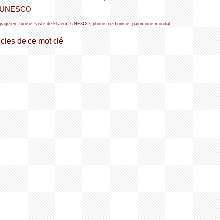
e l'UNESCO
yage en Tunisie
,
viste de El Jem
,
UNESCO
,
photos de Tunisie
,
patrimoine mondial
icles de ce mot clé