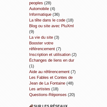
peoples
(28)
Automobile
(4)
informatique
(36)
la tête dans le code
(18)
Blog ou site avec PluXml
(9)
la vie du site
(3)
booster votre
référencement
(7)
inscription et utilisation
(2)
échanges de liens en dur
(1)
aide au référencement
(7)
Les Fables et Contes de
Jean de La Fontaine
(48)
Les artistes
(18)
Questions-Réponses
(20)
SUR LES RÉSEAUX