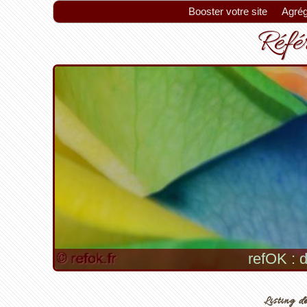
Booster votre site
Agrég
Référ
refOK : d
Listing de