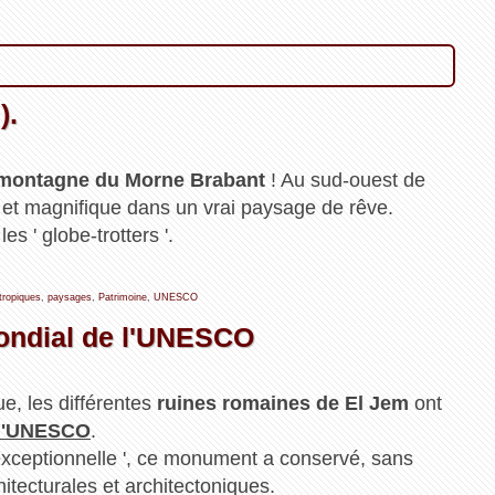
).
montagne du Morne Brabant
! Au sud-ouest de
 et magnifique dans un vrai paysage de rêve.
s ' globe-trotters '.
tropiques
,
paysages
,
Patrimoine
,
UNESCO
ondial de l'UNESCO
ue, les différentes
ruines romaines de El Jem
ont
 l'UNESCO
.
' exceptionnelle ', ce monument a conservé, sans
itecturales et architectoniques.