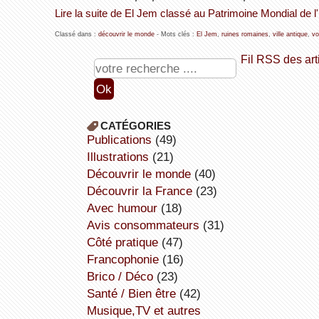
Lire la suite de El Jem classé au Patrimoine Mondial d
Classé dans :
découvrir le monde
- Mots clés :
El Jem
,
ruines romaines
,
ville antique
,
vo
Fil RSS des art
CATÉGORIES
publications
(49)
illustrations
(21)
découvrir le monde
(40)
découvrir la France
(23)
avec humour
(18)
avis consommateurs
(31)
côté pratique
(47)
Francophonie
(16)
Brico / Déco
(23)
Santé / Bien être
(42)
Musique,TV et autres