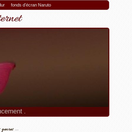
dur
fonds d'écran Naruto
ternet
encement .
 genres ...