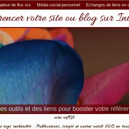
ateur de flux rss
Média social personnel
Echanges de liens en 
encer votre site ou blog sur In
es outils et des liens pour booster votre référ
avec refOK
s tags recherchés ...Publications, scripts et autres outils SEO en tous