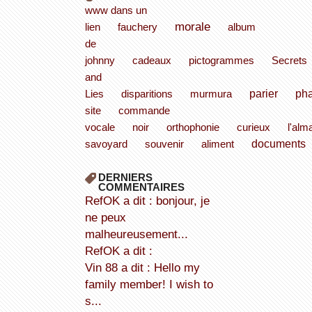
www dans un
morale
lien
fauchery
album
de
johnny
cadeaux
pictogrammes
Secrets
and
parier
ph
Lies
disparitions
murmura
site
commande
vocale
noir
orthophonie
curieux
l'alm
documents
savoyard
souvenir
aliment
DERNIERS
COMMENTAIRES
refOK a dit : bonjour, je
ne peux
malheureusement...
refOK a dit :
Vin 88 a dit : Hello my
family member! I wish to
s...