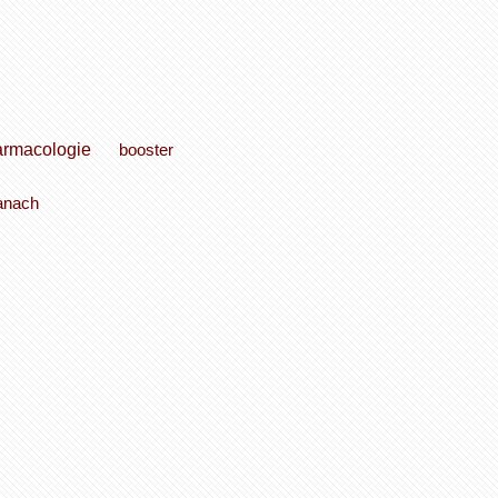
armacologie
booster
anach