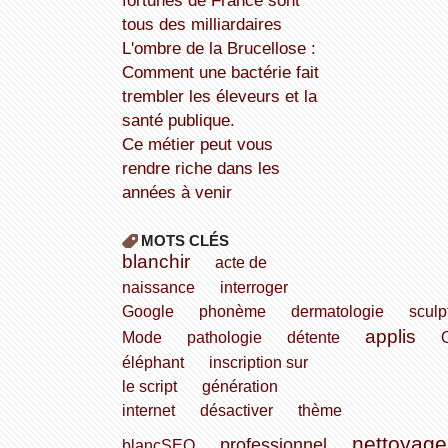
fortunes de France sont
tous des milliardaires
L'ombre de la Brucellose :
Comment une bactérie fait
trembler les éleveurs et la
santé publique.
Ce métier peut vous
rendre riche dans les
années à venir
MOTS CLÉS
blanchir
acte de
naissance
interroger
Google
phonème
dermatologie
sculp
applis
Mode
pathologie
détente
éléphant
inscription sur
le script
génération
internet
désactiver
thème
nettoyage
professionnel
blancSEO