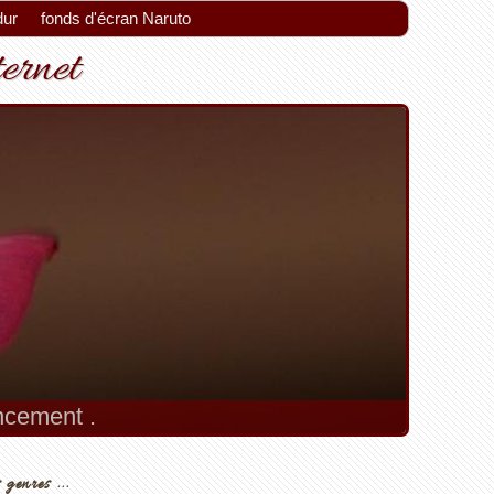
dur
fonds d'écran Naruto
ternet
encement .
 genres ...