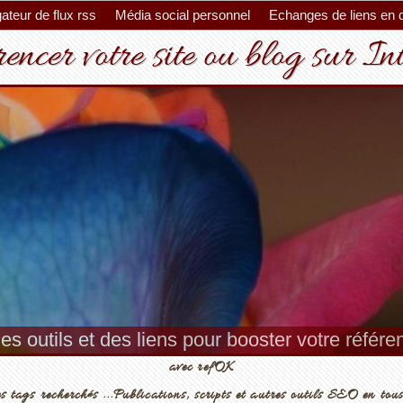
ateur de flux rss
Média social personnel
Echanges de liens en 
encer votre site ou blog sur In
es outils et des liens pour booster votre référ
avec refOK
s tags recherchés ...Publications, scripts et autres outils SEO en tous