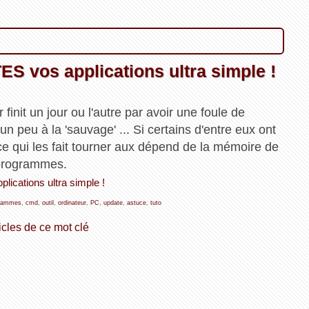
S vos applications ultra simple !
finit un jour ou l'autre par avoir une foule de
un peu à la 'sauvage' ... Si certains d'entre eux ont
e qui les fait tourner aux dépend de la mémoire de
s programmes.
lications ultra simple !
rammes
,
cmd
,
outil
,
ordinateur
,
PC
,
update
,
astuce
,
tuto
icles de ce mot clé