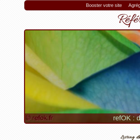
Booster votre site
Agrég
Référ
refOK : d
Listing de