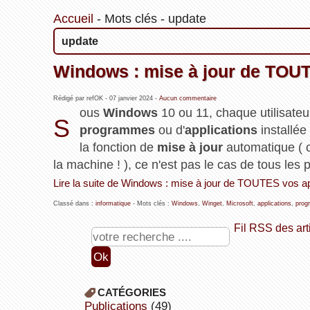
Accueil
-
Mots clés
-
update
update
Windows : mise à jour de TOUTE
Rédigé par refOK -
07 janvier 2024
-
Aucun commentaire
ous
Windows
10 ou 11, chaque utilisateur 
S
programmes
ou d'
applications
installée 
la fonction de
mise à jour
automatique ( c
la machine ! ), ce n'est pas le cas de tous le
Lire la suite de Windows : mise à jour de TOUTES vos app
Classé dans :
informatique
- Mots clés :
Windows
,
Winget
,
Microsoft
,
applications
,
prog
Fil RSS des art
CATÉGORIES
publications
(49)