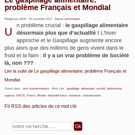
problème Français et Mondial
Rédigé par refOK -
03 novembre 2017
-
Aucun commentaire
n problème crucial :
le gaspillage alimentaire
U
désormais plus que d’actualité !
L'hiver
approche et le Gaspillage augmente encore
plus alors que des millions de gens vivent dans le
froid et la faim :
il y a un vrai problème de Société
là, non ???
Lire la suite de Le gaspillage alimentaire: problème Français et
Mondial
Classé dans :
avis consommateurs
- Mots clés :
gaspillage
,
alimentaire
,
société
,
phénomène
,
urgence
,
HALTE
,
France
,
Monde
,
HautsdeFrance
,
nourriture
,
consommation
,
Fil RSS des articles de ce mot clé