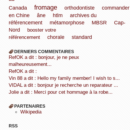
fromage
Canada
orthodontiste
commander
en Chine
âne
htlm
archives du
référencement
métamorphose
MBSR
Cap-
Nord
booster votre
référencement
chorale
standard
DERNIERS COMMENTAIRES
refOK a dit : bonjour, je ne peux
malheureusement...
refOK a dit :
Vin 88 a dit : Hello my family member! I wish to s...
VIDAL a dit : bonjour je recherche un reparateur ...
Jolie a dit : Merci pour cet hommage à la robe...
PARTENAIRES
wikipedia
RSS