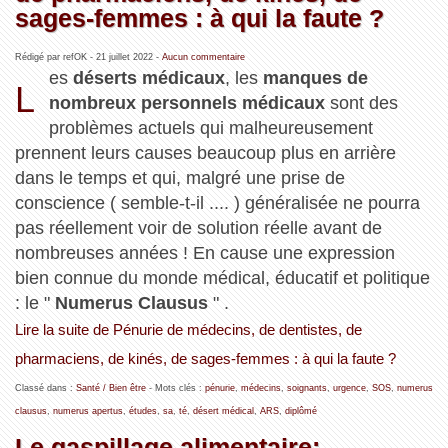
sages-femmes : à qui la faute ?
Rédigé par refOK -
21 juillet 2022
-
Aucun commentaire
es
déserts médicaux
, les
manques de
L
nombreux personnels médicaux
sont des
problèmes actuels qui malheureusement
prennent leurs causes beaucoup plus en arrière
dans le temps et qui, malgré une prise de
conscience ( semble-t-il .... ) généralisée ne pourra
pas réellement voir de solution réelle avant de
nombreuses années ! En cause une expression
bien connue du monde médical, éducatif et politique
: le "
Numerus Clausus
" .
Lire la suite de Pénurie de médecins, de dentistes, de
pharmaciens, de kinés, de sages-femmes : à qui la faute ?
Classé dans :
Santé / Bien être
- Mots clés :
pénurie
,
médecins
,
soignants
,
urgence
,
SOS
,
numerus
clausus
,
numerus apertus
,
études
,
sa
,
té
,
désert médical
,
ARS
,
diplômé
Le gaspillage alimentaire: