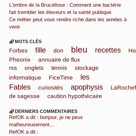
L'ombre de la Brucellose : Comment une bactérie
fait trembler les éleveurs et la santé publique.
Ce métier peut vous rendre riche dans les années à
venir
MOTS CLÉS
bleu
fille
recettes
Forbes
don
H
Pheonix
annuaire de flux
rss
onglets
tennis
stockage
les
informatique
FiceTime
Fables
apophysis
curiosités
LaRochef
de sagesse
caution hypothécaire
DERNIERS COMMENTAIRES
refOK a dit : bonjour, je ne peux
malheureusement...
refOK a dit :