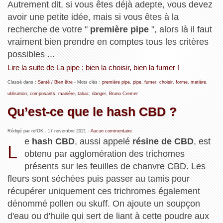
Autrement dit, si vous êtes déjà adepte, vous devez
avoir une petite idée, mais si vous êtes à la
recherche de votre "
première pipe
", alors là il faut
vraiment bien prendre en comptes tous les critères
possibles ...
Lire la suite de La pipe : bien la choisir, bien la fumer !
Classé dans :
Santé / Bien être
- Mots clés :
première pipe
,
pipe
,
fumer
,
choisir
,
forme
,
matière
,
utilisation
,
composants
,
manière
,
tabac
,
danger
,
Bruno Cremer
Qu’est-ce que le hash CBD ?
Rédigé par refOK -
17 novembre 2021
-
Aucun commentaire
e
hash CBD
, aussi appelé
résine de CBD
, est
L
obtenu par agglomération des trichomes
présents sur les feuilles de chanvre CBD. Les
fleurs sont séchées puis passer au tamis pour
récupérer uniquement ces trichromes également
dénommé pollen ou skuff. On ajoute un soupçon
d'eau ou d'huile qui sert de liant à cette poudre aux