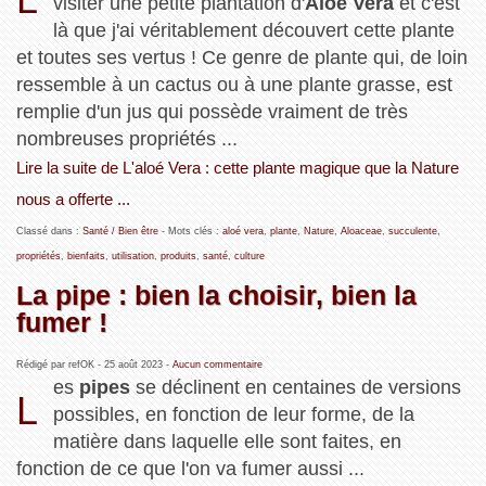
visiter une petite plantation d'
Aloé Vera
et c'est
là que j'ai véritablement découvert cette plante
et toutes ses vertus ! Ce genre de plante qui, de loin
ressemble à un cactus ou à une plante grasse, est
remplie d'un jus qui possède vraiment de très
nombreuses propriétés ...
Lire la suite de L'aloé Vera : cette plante magique que la Nature
nous a offerte ...
Classé dans :
Santé / Bien être
- Mots clés :
aloé vera
,
plante
,
Nature
,
Aloaceae
,
succulente
,
propriétés
,
bienfaits
,
utilisation
,
produits
,
santé
,
culture
La pipe : bien la choisir, bien la
fumer !
Rédigé par refOK -
25 août 2023
-
Aucun commentaire
es
pipes
se déclinent en centaines de versions
L
possibles, en fonction de leur forme, de la
matière dans laquelle elle sont faites, en
fonction de ce que l'on va fumer aussi ...