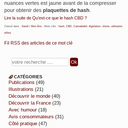
nuances vertes est jaune avant de la compresser
pour obtenir des
plaquettes de hash
.
Lire la suite de Qu’est-ce que le hash CBD ?
Classé dans :
Santé / Bien être
- Mots clés :
hash
,
CBD
,
Cannabidiol
,
législation
,
résine
,
utilisation
,
effets
Fil RSS des articles de ce mot clé
CATÉGORIES
publications
(49)
illustrations
(21)
découvrir le monde
(40)
découvrir la France
(23)
avec humour
(18)
avis consommateurs
(31)
côté pratique
(47)