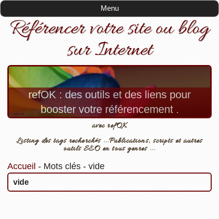
Menu
Référencer votre site ou blog
sur Internet
refOK : des outils et des liens pour
booster votre référencement .
avec refOK
Listing des tags recherchés ...Publications, scripts et autres
outils SEO en tous genres ...
Accueil
-
Mots clés
-
vide
vide