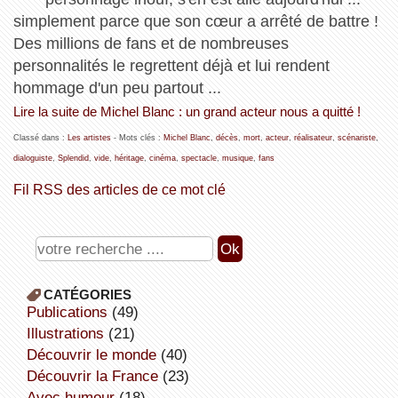
simplement parce que son cœur a arrêté de battre !
Des millions de fans et de nombreuses
personnalités le regrettent déjà et lui rendent
hommage d'un peu partout ...
Lire la suite de Michel Blanc : un grand acteur nous a quitté !
Classé dans :
Les artistes
- Mots clés :
Michel Blanc
,
décès
,
mort
,
acteur
,
réalisateur
,
scénariste
,
dialoguiste
,
Splendid
,
vide
,
héritage
,
cinéma
,
spectacle
,
musique
,
fans
Fil RSS des articles de ce mot clé
CATÉGORIES
publications
(49)
illustrations
(21)
découvrir le monde
(40)
découvrir la France
(23)
avec humour
(18)