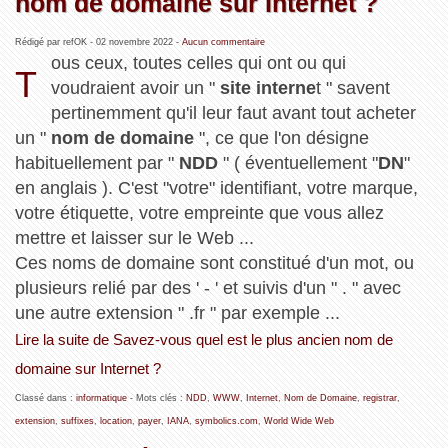
nom de domaine sur Internet ?
Rédigé par refOK -
02 novembre 2022
-
Aucun commentaire
ous ceux, toutes celles qui ont ou qui
T
voudraient avoir un "
site interne
t " savent
pertinemment qu'il leur faut avant tout acheter
un "
nom de domaine
", ce que l'on désigne
habituellement par "
NDD
" ( éventuellement "
DN
"
en anglais ). C'est "votre" identifiant, votre marque,
votre étiquette, votre empreinte que vous allez
mettre et laisser sur le Web ...
Ces noms de domaine sont constitué d'un mot, ou
plusieurs relié par des ' - ' et suivis d'un " . " avec
une autre extension " .fr " par exemple ...
Lire la suite de Savez-vous quel est le plus ancien nom de
domaine sur Internet ?
Classé dans :
informatique
- Mots clés :
NDD
,
WWW
,
Internet
,
Nom de Domaine
,
registrar
,
extension
,
suffixes
,
location
,
payer
,
IANA
,
symbolics.com
,
World Wide Web