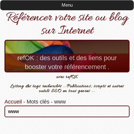
Menu
Référencer votre site ou blog
sur Internet
refOK : des outils et des liens pour
booster votre référencement .
avec refOK
Listing des tags recherchés ...Publications, scripts et autres
outils SEO en tous genres ...
Accueil
-
Mots clés
-
www
www