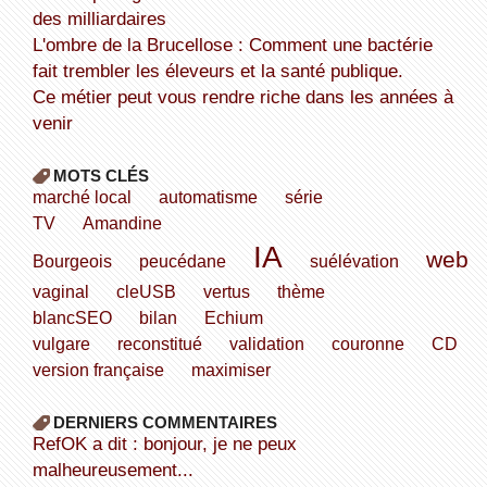
des milliardaires
L'ombre de la Brucellose : Comment une bactérie
fait trembler les éleveurs et la santé publique.
Ce métier peut vous rendre riche dans les années à
venir
MOTS CLÉS
marché local
automatisme
série
TV
Amandine
IA
web
Bourgeois
peucédane
suélévation
vaginal
cleUSB
vertus
thème
blancSEO
bilan
Echium
vulgare
reconstitué
validation
couronne
CD
version française
maximiser
DERNIERS COMMENTAIRES
refOK a dit : bonjour, je ne peux
malheureusement...