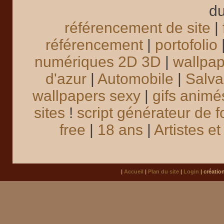
du
référencement de site
|
référencement
|
portofolio
numériques 2D 3D
|
wallpa
d'azur
|
Automobile
|
Salva
wallpapers sexy
|
gifs animé
sites
!
script générateur de f
free
|
18 ans
|
Artistes e
|
Accueil
|
Plan du site
|
Login
| créatio