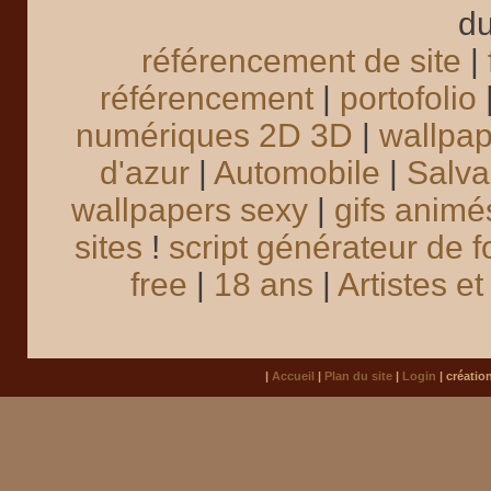
du
référencement de site
|
référencement
|
portofolio
numériques 2D 3D
|
wallpa
d'azur
|
Automobile
|
Salva
wallpapers sexy
|
gifs animé
sites
!
script générateur de f
free
|
18 ans
|
Artistes e
|
Accueil
|
Plan du site
|
Login
| créatio