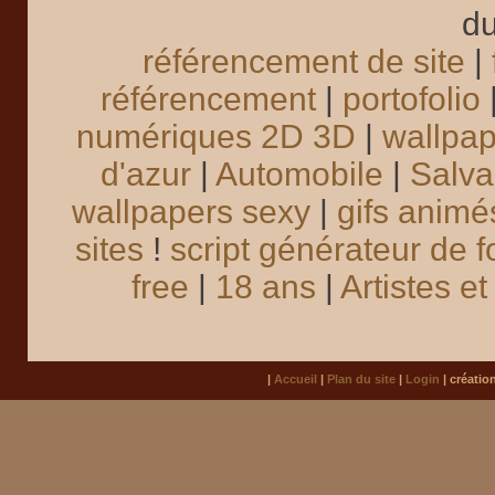
du
référencement de site
|
référencement
|
portofolio
numériques 2D 3D
|
wallpa
d'azur
|
Automobile
|
Salva
wallpapers sexy
|
gifs animé
sites
!
script générateur de f
free
|
18 ans
|
Artistes e
|
Accueil
|
Plan du site
|
Login
| créatio