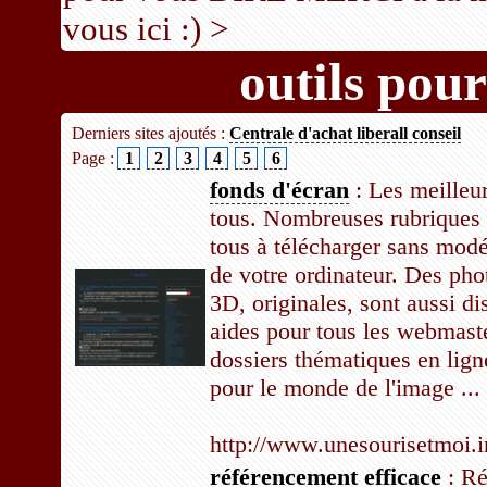
vous ici :) >
outils pou
Derniers sites ajoutés :
Centrale d'achat liberall conseil
Page :
1
2
3
4
5
6
fonds d'écran
: Les meilleur
tous. Nombreuses rubriques a
tous à télécharger sans mod
de votre ordinateur. Des ph
3D, originales, sont aussi d
aides pour tous les webmast
dossiers thématiques en lign
pour le monde de l'image ...
http://www.unesourisetmoi.i
référencement efficace
: Ré