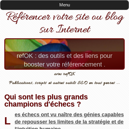
Menu
Menu
Référencer votre site ou blog
sur Internet
refOK : des outils et des liens pour
booster votre référencement .
avec refOK
Publications, scripts et autres outils SEO en tous genres ...
Qui sont les plus grands
champions d'échecs ?
es échecs ont vu naître des génies capables
L
de repousser les limites de la stratégie et de
l’intuition humaine...