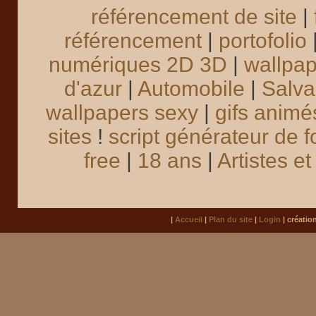
référencement de site
|
référencement
|
portofolio
numériques 2D 3D
|
wallpa
d'azur
|
Automobile
|
Salva
wallpapers sexy
|
gifs animé
sites
!
script générateur de f
free
|
18 ans
|
Artistes e
|
Accueil
|
Plan du site
|
Login
| créatio