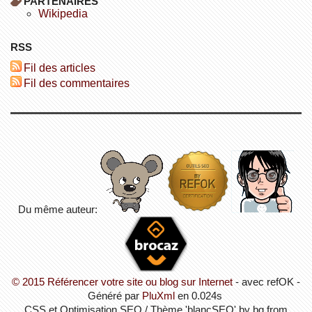
PARTENAIRES
wikipedia
RSS
Fil des articles
Fil des commentaires
Du même auteur:
© 2015
Référencer votre site ou blog sur Internet
- avec refOK -
Généré par
PluXml
en 0.024s
CSS et Optimisation SEO / Thème 'blancSEO' by bg from