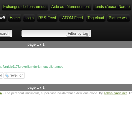
Echanges de liens en dur
Aide au référencement
fonds d'écran Naruto
rli
Home
Login
RSS Feed
ATOM Feed
Tag cloud
Picture wall
page 1 / 1
php?article1176/reveillon-de-la-nouvelle-annee
l
réveillon
page 1 / 1
ta
- The personal, minimalist, super-fast, no-database delicious clone. By
sebsauvage.net
. T