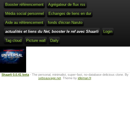
Booster référencement
Agrégateur de flux rss
Média social personnel
Echanges de liens en dur
Aide au référencement
fonds d'écran Naruto
actualités et liens du Net, booster le ref avec Shaarli
Login
Tag cloud
Picture wall
Daily
Shaarli 0.0.41 beta
- The personal, minimalist, super-fast, no-database delicious clone. By
sebsauvage.net
. Theme by
idleman.fr
.