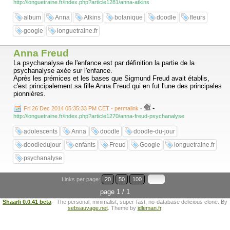
http://longuetraine.fr/index.php?article1281/anna-atkins
album
Anna
Atkins
botanique
doodle
fleurs
google
longuetraine.fr
Anna Freud
La psychanalyse de l'enfance est par définition la partie de la
psychanalyse axée sur l'enfance.
Après les prémices et les bases que Sigmund Freud avait établis,
c'est principalement sa fille Anna Freud qui en fut l'une des principales
pionnières.
-
Fri 26 Dec 2014 05:35:33 PM CET - permalink
-
http://longuetraine.fr/index.php?article1270/anna-freud-psychanalyse
adolescents
Anna
doodle
doodle-du-jour
doodledujour
enfants
Freud
Google
longuetraine.fr
psychanalyse
Links per page:
20
50
100
page 1 / 1
Shaarli 0.0.41 beta
- The personal, minimalist, super-fast, no-database delicious clone. By
sebsauvage.net
. Theme by
idleman.fr
.