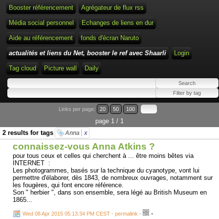
Booster référencement
Agrégateur de flux rss
Média social personnel
Echanges de liens en dur
Aide au référencement
fonds d'écran Naruto
actualités et liens du Net, booster le ref avec Shaarli
Login
Tag cloud
Picture wall
Daily
Links per page:
20
50
100
page 1 / 1
2 results for tags
Anna
x
connaissez-vous Anna Atkins ?
pour tous ceux et celles qui cherchent à ... être moins bêtes via
INTERNET :
Les photogrammes, basés sur la technique du cyanotype, vont lui
permettre d'élaborer, dès 1843, de nombreux ouvrages, notamment sur
les fougères, qui font encore référence.
Son " herbier ", dans son ensemble, sera légé au British Museum en
1865...
-
Wed 08 Apr 2015 05:13:34 PM CEST - permalink
-