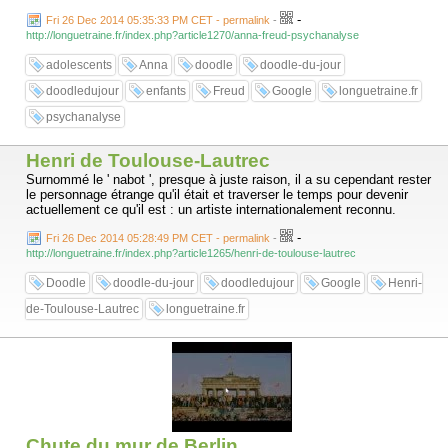
-
Fri 26 Dec 2014 05:35:33 PM CET - permalink
-
http://longuetraine.fr/index.php?article1270/anna-freud-psychanalyse
adolescents
Anna
doodle
doodle-du-jour
doodledujour
enfants
Freud
Google
longuetraine.fr
psychanalyse
Henri de Toulouse-Lautrec
Surnommé le ' nabot ', presque à juste raison, il a su cependant rester
le personnage étrange qu'il était et traverser le temps pour devenir
actuellement ce qu'il est : un artiste internationalement reconnu.
-
Fri 26 Dec 2014 05:28:49 PM CET - permalink
-
http://longuetraine.fr/index.php?article1265/henri-de-toulouse-lautrec
Doodle
doodle-du-jour
doodledujour
Google
Henri-
de-Toulouse-Lautrec
longuetraine.fr
Chute du mur de Berlin