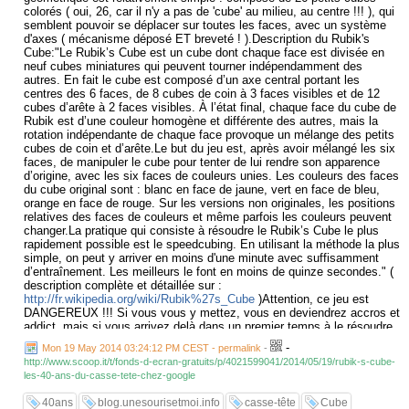
colorés ( oui, 26, car il n'y a pas de 'cube' au milieu, au centre !!! ), qui
semblent pouvoir se déplacer sur toutes les faces, avec un système
d'axes ( mécanisme déposé ET breveté ! ).Description du Rubik's
Cube:"Le Rubik’s Cube est un cube dont chaque face est divisée en
neuf cubes miniatures qui peuvent tourner indépendamment des
autres. En fait le cube est composé d’un axe central portant les
centres des 6 faces, de 8 cubes de coin à 3 faces visibles et de 12
cubes d’arête à 2 faces visibles. À l’état final, chaque face du cube de
Rubik est d’une couleur homogène et différente des autres, mais la
rotation indépendante de chaque face provoque un mélange des petits
cubes de coin et d’arête.Le but du jeu est, après avoir mélangé les six
faces, de manipuler le cube pour tenter de lui rendre son apparence
d’origine, avec les six faces de couleurs unies. Les couleurs des faces
du cube original sont : blanc en face de jaune, vert en face de bleu,
orange en face de rouge. Sur les versions non originales, les positions
relatives des faces de couleurs et même parfois les couleurs peuvent
changer.La pratique qui consiste à résoudre le Rubik’s Cube le plus
rapidement possible est le speedcubing. En utilisant la méthode la plus
simple, on peut y arriver en moins d'une minute avec suffisamment
d’entraînement. Les meilleurs le font en moins de quinze secondes." (
description complète et détaillée sur :
http://fr.wikipedia.org/wiki/Rubik%27s_Cube
)Attention, ce jeu est
DANGEREUX !!! Si vous vous y mettez, vous en deviendrez accros et
addict, mais si vous arrivez delà dans un premier temps à le résoudre,
vous aurez déjà fait preuve de capacités de logique et de réflexion
-
Mon 19 May 2014 03:24:12 PM CEST - permalink
-
certaines, si ensuite vous désirez vous mesurer aux plus grands, aux
http://www.scoop.it/t/fonds-d-ecran-gratuits/p/4021599041/2014/05/19/rubik-s-cube-
records, alors là, bon courage ! Sans oulier, que de nombreuses
les-40-ans-du-casse-tete-chez-google
variantes, parfois encore plus complexes ont aussi été inventées pour
augmenter le niveau de difficulté ;)
40ans
blog.unesourisetmoi.info
casse-tête
Cube