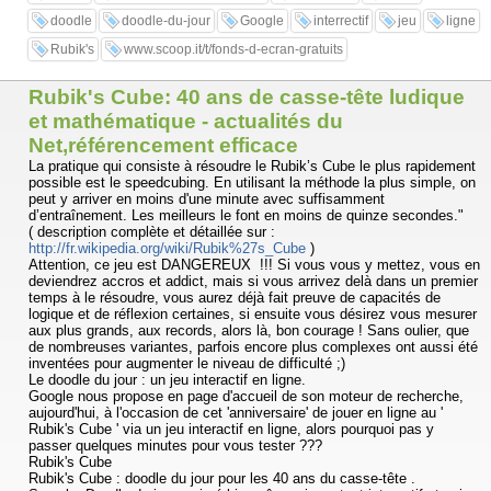
....
doodle
doodle-du-jour
Google
interrectif
jeu
ligne
Rubik's
www.scoop.it/t/fonds-d-ecran-gratuits
Rubik's Cube: 40 ans de casse-tête ludique
et mathématique - actualités du
Net,référencement efficace
La pratique qui consiste à résoudre le Rubik’s Cube le plus rapidement
possible est le speedcubing. En utilisant la méthode la plus simple, on
peut y arriver en moins d'une minute avec suffisamment
d’entraînement. Les meilleurs le font en moins de quinze secondes."
( description complète et détaillée sur :
http://fr.wikipedia.org/wiki/Rubik%27s_Cube
)
Attention, ce jeu est DANGEREUX !!! Si vous vous y mettez, vous en
deviendrez accros et addict, mais si vous arrivez delà dans un premier
temps à le résoudre, vous aurez déjà fait preuve de capacités de
logique et de réflexion certaines, si ensuite vous désirez vous mesurer
aux plus grands, aux records, alors là, bon courage ! Sans oulier, que
de nombreuses variantes, parfois encore plus complexes ont aussi été
inventées pour augmenter le niveau de difficulté ;)
Le doodle du jour : un jeu interactif en ligne.
Google nous propose en page d'accueil de son moteur de recherche,
aujourd'hui, à l'occasion de cet 'anniversaire' de jouer en ligne au '
Rubik's Cube ' via un jeu interactif en ligne, alors pourquoi pas y
passer quelques minutes pour vous tester ???
Rubik's Cube
Rubik's Cube : doodle du jour pour les 40 ans du casse-tête .