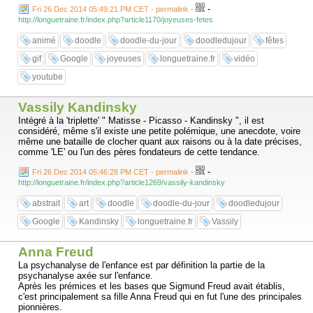
-
Fri 26 Dec 2014 05:49:21 PM CET - permalink
-
http://longuetraine.fr/index.php?article1170/joyeuses-fetes
animé
doodle
doodle-du-jour
doodledujour
fêtes
gif
Google
joyeuses
longuetraine.fr
vidéo
youtube
Vassily Kandinsky
Intégré à la 'triplette' " Matisse - Picasso - Kandinsky ", il est
considéré, même s'il existe une petite polémique, une anecdote, voire
même une bataille de clocher quant aux raisons ou à la date précises,
comme 'LE' ou l'un des pères fondateurs de cette tendance.
-
Fri 26 Dec 2014 05:46:28 PM CET - permalink
-
http://longuetraine.fr/index.php?article1269/vassily-kandinsky
abstrait
art
doodle
doodle-du-jour
doodledujour
Google
Kandinsky
longuetraine.fr
Vassily
Anna Freud
La psychanalyse de l'enfance est par définition la partie de la
psychanalyse axée sur l'enfance.
Après les prémices et les bases que Sigmund Freud avait établis,
c'est principalement sa fille Anna Freud qui en fut l'une des principales
pionnières.