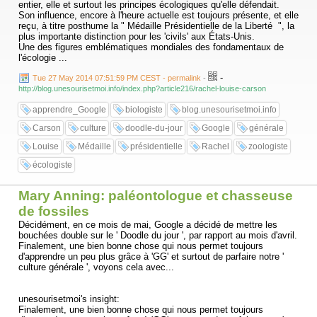
entier, elle et surtout les principes écologiques qu'elle défendait.
Son influence, encore à l'heure actuelle est toujours présente, et elle
reçu, à titre posthume la " Médaille Présidentielle de la Liberté ", la
plus importante distinction pour les 'civils' aux États-Unis.
Une des figures emblématiques mondiales des fondamentaux de
l'écologie ...
-
Tue 27 May 2014 07:51:59 PM CEST - permalink
-
http://blog.unesourisetmoi.info/index.php?article216/rachel-louise-carson
apprendre_Google
biologiste
blog.unesourisetmoi.info
Carson
culture
doodle-du-jour
Google
générale
Louise
Médaille
présidentielle
Rachel
zoologiste
écologiste
Mary Anning: paléontologue et chasseuse
de fossiles
Décidément, en ce mois de mai, Google a décidé de mettre les
bouchées double sur le ' Doodle du jour ', par rapport au mois d'avril.
Finalement, une bien bonne chose qui nous permet toujours
d'apprendre un peu plus grâce à 'GG' et surtout de parfaire notre '
culture générale ', voyons cela avec...
unesourisetmoi's insight:
Finalement, une bien bonne chose qui nous permet toujours