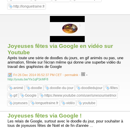
http://longuetraine.fr
Joyeuses fêtes via Google en vidéo sur
Youtube
Après toute une série de doodles du jours, en gif animés ou pas, une
animation, filmée sur l'écran même qui donne une superbe vidéo du
travail des graphistes de Google
-
Fri 26 Dec 2014 05:52:37 PM CET - permalink
-
http://youtu.be/Yix1qP1kMF8
animé
doodle
doodle-du-jour
doodledujour
fêtes
gif
Google
https://www.youtube.com/user/unesourisetmoi
joyeuses
longuetraine.fr
vidéo
youtube
Joyeuses fêtes via Google !
Les relais de Google, surtout avec le doodle du jour, pour souhaiter à
tous de joyeuses fêtes de Noël et de fin d'année ...