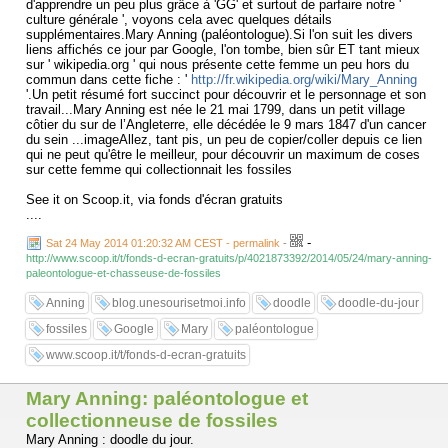
d'apprendre un peu plus grâce à 'GG' et surtout de parfaire notre '
culture générale ', voyons cela avec quelques détails
supplémentaires.Mary Anning (paléontologue).Si l'on suit les divers
liens affichés ce jour par Google, l'on tombe, bien sûr ET tant mieux
sur ' wikipedia.org ' qui nous présente cette femme un peu hors du
commun dans cette fiche : '
http://fr.wikipedia.org/wiki/Mary_Anning
'.Un petit résumé fort succinct pour découvrir et le personnage et son
travail...Mary Anning est née le 21 mai 1799, dans un petit village
côtier du sur de l’Angleterre, elle décédée le 9 mars 1847 d'un cancer
du sein ...imageAllez, tant pis, un peu de copier/coller depuis ce lien
qui ne peut qu'être le meilleur, pour découvrir un maximum de coses
sur cette femme qui collectionnait les fossiles
See it on Scoop.it, via fonds d'écran gratuits
....
-
Sat 24 May 2014 01:20:32 AM CEST - permalink
-
http://www.scoop.it/t/fonds-d-ecran-gratuits/p/4021873392/2014/05/24/mary-anning-
paleontologue-et-chasseuse-de-fossiles
Anning
blog.unesourisetmoi.info
doodle
doodle-du-jour
fossiles
Google
Mary
paléontologue
www.scoop.it/t/fonds-d-ecran-gratuits
Mary Anning: paléontologue et
collectionneuse de fossiles
Mary Anning : doodle du jour.