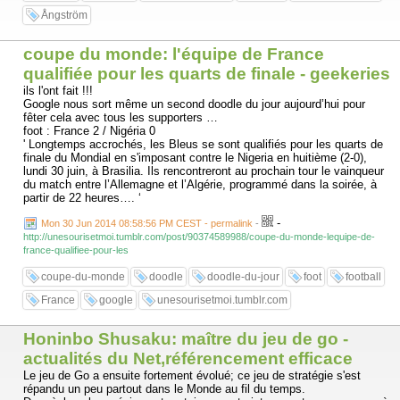
Ångström
coupe du monde: l'équipe de France
qualifiée pour les quarts de finale - geekeries
ils l'ont fait !!!
Google nous sort même un second doodle du jour aujourd’hui pour
fêter cela avec tous les supporters …
foot : France 2 / Nigéria 0
' Longtemps accrochés, les Bleus se sont qualifiés pour les quarts de
finale du Mondial en s'imposant contre le Nigeria en huitième (2-0),
lundi 30 juin, à Brasilia. Ils rencontreront au prochain tour le vainqueur
du match entre l’Allemagne et l’Algérie, programmé dans la soirée, à
partir de 22 heures…. ‘
-
Mon 30 Jun 2014 08:58:56 PM CEST - permalink
-
http://unesourisetmoi.tumblr.com/post/90374589988/coupe-du-monde-lequipe-de-
france-qualifiee-pour-les
coupe-du-monde
doodle
doodle-du-jour
foot
football
France
google
unesourisetmoi.tumblr.com
Honinbo Shusaku: maître du jeu de go -
actualités du Net,référencement efficace
Le jeu de Go a ensuite fortement évolué; ce jeu de stratégie s'est
répandu un peu partout dans le Monde au fil du temps.