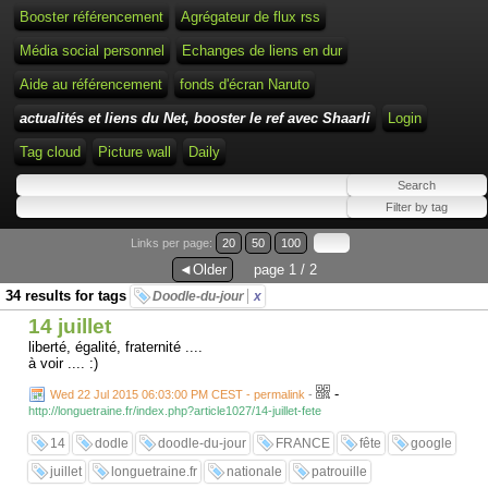
Booster référencement
Agrégateur de flux rss
Média social personnel
Echanges de liens en dur
Aide au référencement
fonds d'écran Naruto
actualités et liens du Net, booster le ref avec Shaarli
Login
Tag cloud
Picture wall
Daily
Links per page:
20
50
100
◄Older
page 1 / 2
34 results for tags
Doodle-du-jour
x
14 juillet
liberté, égalité, fraternité ....
à voir .... :)
-
Wed 22 Jul 2015 06:03:00 PM CEST - permalink
-
http://longuetraine.fr/index.php?article1027/14-juillet-fete
14
dodle
doodle-du-jour
FRANCE
fête
google
juillet
longuetraine.fr
nationale
patrouille