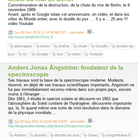
Commémoration de la destruction, de la chute du mur de Berlin, le 9
novembre 1989.
Avant, après et Google relaie cet anniversaire, en vidéo, et dans les
villes du Monde entier, avec le doodle du jour .... Il y a ... 25 ans !!!
vidéo Youtube
-
Sun 09 Nov 2014 11:24:58 AM CET - permalink
-
http://youtu.be/qR4rOOVuV_E
allemagne
berlin
chaîne
chute
Doodle
doodle-du-
jour
G+
Google
mur
vidéo
Youtube
Anders Jonas Ångström: fondateur de la
spectroscopie
Ses travaux sont la base de la spectroscopie moderne. Modeste,
réservé, en dépit de ses travaux scientifiques importants, Angstrom ne
fut pas immédiatement reconnu même dans son propre pays, encore
moins à l'étranger ...
Dès 1861, il étudie le spectre solaire et découvre en 1862 que
l'atmosphère du Soleil contient de l'hydrogène, découverte importante
qui, là, fit quand même une sorte de mini-révolution dans le domaine
de la physique mondiale....
-
Sat 30 Aug 2014 11:26:54 AM CEST - permalink
-
http://longuetraine.fr/index.php?article101/spectroscopie
Anders
doodle
doodle-du-jour
Jonas
longuetraine.fr