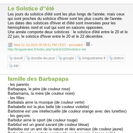
Le Solstice d''été
Les jours du solstice d'été sont les plus longs de l'année, mais ceux
qui sont proches du solstice d'hiver sont les plus courts de l'année.
Les dates des solstices d'hiver et d'été sont inversées pour les
hémisphères nord et sud qui sont en saisons opposées.
Une année comporte deux solstices : le solstice d'été entre le 20 et le
22 juin, le solstice d'hiver entre le 20 et le 22 décembre.
-
Wed 22 Jul 2015 05:58:51 PM CEST - permalink
-
http://longuetraine.fr/index.php?article1020/solstice-ete
doodl
doodle-du-jour
google
longuetraine.fr
slstice
été
famille des Barbapapa
- les parents:
Barbapapa, le père (de couleur rose)
Barbamama, la mère (de couleur noire)
- les filles:
Barbalala aime la musique (de couleur verte)
Barbabelle est la plus belle (de couleur violette)
Barbotine est une intellectuelle (de couleur orange avec des lunettes)
- les garçons:
Barbidur aime le sport (de couleur rouge)
Barbibul est un grand savant (de couleur bleue)
Barbidou est un ami de la nature et des animaux (de couleur jaune)