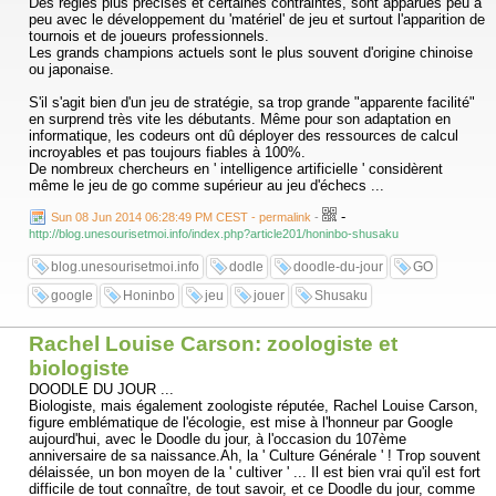
Des règles plus précises et certaines contraintes, sont apparues peu à
peu avec le développement du 'matériel' de jeu et surtout l'apparition de
tournois et de joueurs professionnels.
Les grands champions actuels sont le plus souvent d'origine chinoise
ou japonaise.
S'il s'agit bien d'un jeu de stratégie, sa trop grande "apparente facilité"
en surprend très vite les débutants. Même pour son adaptation en
informatique, les codeurs ont dû déployer des ressources de calcul
incroyables et pas toujours fiables à 100%.
De nombreux chercheurs en ' intelligence artificielle ' considèrent
même le jeu de go comme supérieur au jeu d'échecs ...
-
Sun 08 Jun 2014 06:28:49 PM CEST - permalink
-
http://blog.unesourisetmoi.info/index.php?article201/honinbo-shusaku
blog.unesourisetmoi.info
dodle
doodle-du-jour
GO
google
Honinbo
jeu
jouer
Shusaku
Rachel Louise Carson: zoologiste et
biologiste
DOODLE DU JOUR ...
Biologiste, mais également zoologiste réputée, Rachel Louise Carson,
figure emblématique de l'écologie, est mise à l'honneur par Google
aujourd'hui, avec le Doodle du jour, à l'occasion du 107ème
anniversaire de sa naissance.Ah, la ' Culture Générale ' ! Trop souvent
délaissée, un bon moyen de la ' cultiver ' ... Il est bien vrai qu'il est fort
difficile de tout connaître, de tout savoir, et ce Doodle du jour, comme