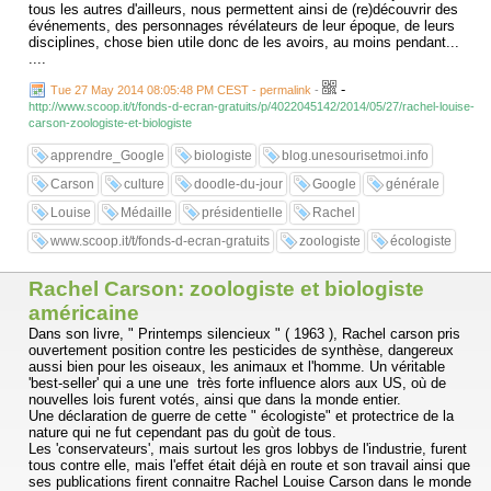
tous les autres d'ailleurs, nous permettent ainsi de (re)découvrir des
événements, des personnages révélateurs de leur époque, de leurs
disciplines, chose bien utile donc de les avoirs, au moins pendant...
....
-
Tue 27 May 2014 08:05:48 PM CEST - permalink
-
http://www.scoop.it/t/fonds-d-ecran-gratuits/p/4022045142/2014/05/27/rachel-louise-
carson-zoologiste-et-biologiste
apprendre_Google
biologiste
blog.unesourisetmoi.info
Carson
culture
doodle-du-jour
Google
générale
Louise
Médaille
présidentielle
Rachel
www.scoop.it/t/fonds-d-ecran-gratuits
zoologiste
écologiste
Rachel Carson: zoologiste et biologiste
américaine
Dans son livre, " Printemps silencieux " ( 1963 ), Rachel carson pris
ouvertement position contre les pesticides de synthèse, dangereux
aussi bien pour les oiseaux, les animaux et l'homme. Un véritable
'best-seller' qui a une une très forte influence alors aux US, où de
nouvelles lois furent votés, ainsi que dans la monde entier.
Une déclaration de guerre de cette " écologiste" et protectrice de la
nature qui ne fut cependant pas du goùt de tous.
Les 'conservateurs', mais surtout les gros lobbys de l'industrie, furent
tous contre elle, mais l'effet était déjà en route et son travail ainsi que
ses publications firent connaitre Rachel Louise Carson dans le monde