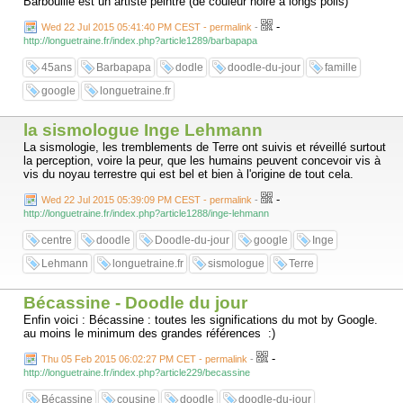
Barbouille est un artiste peintre (de couleur noire à longs poils)
-
Wed 22 Jul 2015 05:41:40 PM CEST - permalink
-
http://longuetraine.fr/index.php?article1289/barbapapa
45ans
Barbapapa
dodle
doodle-du-jour
famille
google
longuetraine.fr
la sismologue Inge Lehmann
La sismologie, les tremblements de Terre ont suivis et réveillé surtout
la perception, voire la peur, que les humains peuvent concevoir vis à
vis du noyau terrestre qui est bel et bien à l'origine de tout cela.
-
Wed 22 Jul 2015 05:39:09 PM CEST - permalink
-
http://longuetraine.fr/index.php?article1288/inge-lehmann
centre
doodle
Doodle-du-jour
google
Inge
Lehmann
longuetraine.fr
sismologue
Terre
Bécassine - Doodle du jour
Enfin voici : Bécassine : toutes les significations du mot by Google.
au moins le minimum des grandes références :)
-
Thu 05 Feb 2015 06:02:27 PM CET - permalink
-
http://longuetraine.fr/index.php?article229/becassine
Bécassine
cousine
doodle
doodle-du-jour