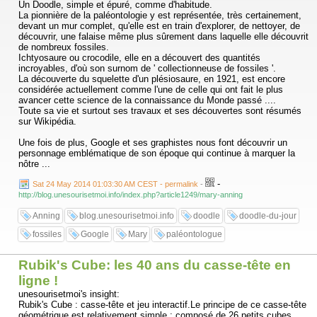
Un Doodle, simple et épuré, comme d'habitude.
La pionnière de la paléontologie y est représentée, très certainement,
devant un mur complet, qu'elle est en train d'explorer, de nettoyer, de
découvrir, une falaise même plus sûrement dans laquelle elle découvrit
de nombreux fossiles.
Ichtyosaure ou crocodile, elle en a découvert des quantités
incroyables, d'où son surnom de ' collectionneuse de fossiles '.
La découverte du squelette d'un plésiosaure, en 1921, est encore
considérée actuellement comme l'une de celle qui ont fait le plus
avancer cette science de la connaissance du Monde passé ....
Toute sa vie et surtout ses travaux et ses découvertes sont résumés
sur Wikipédia.
Une fois de plus, Google et ses graphistes nous font découvrir un
personnage emblématique de son époque qui continue à marquer la
nôtre ...
-
Sat 24 May 2014 01:03:30 AM CEST - permalink
-
http://blog.unesourisetmoi.info/index.php?article1249/mary-anning
Anning
blog.unesourisetmoi.info
doodle
doodle-du-jour
fossiles
Google
Mary
paléontologue
Rubik's Cube: les 40 ans du casse-tête en
ligne !
unesourisetmoi's insight:
Rubik's Cube : casse-tête et jeu interactif.Le principe de ce casse-tête
géométrique est relativement simple : composé de 26 petits cubes