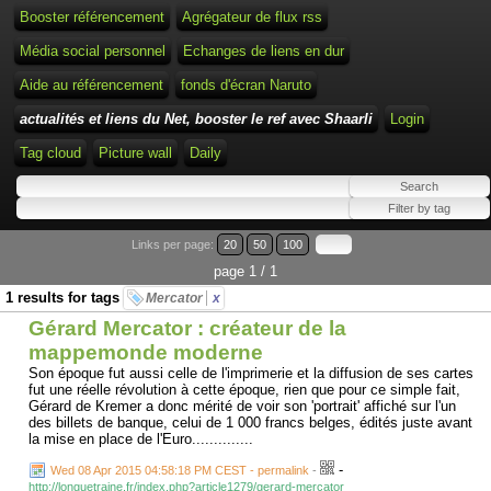
Booster référencement
Agrégateur de flux rss
Média social personnel
Echanges de liens en dur
Aide au référencement
fonds d'écran Naruto
actualités et liens du Net, booster le ref avec Shaarli
Login
Tag cloud
Picture wall
Daily
Links per page:
20
50
100
page 1 / 1
1 results for tags
Mercator
x
Gérard Mercator : créateur de la
mappemonde moderne
Son époque fut aussi celle de l'imprimerie et la diffusion de ses cartes
fut une réelle révolution à cette époque, rien que pour ce simple fait,
Gérard de Kremer a donc mérité de voir son 'portrait' affiché sur l'un
des billets de banque, celui de 1 000 francs belges, édités juste avant
la mise en place de l'Euro..............
-
Wed 08 Apr 2015 04:58:18 PM CEST - permalink
-
http://longuetraine.fr/index.php?article1279/gerard-mercator