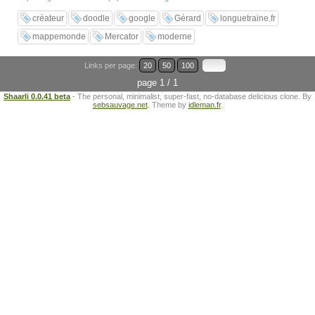
créateur
doodle
google
Gérard
longuetraine.fr
mappemonde
Mercator
moderne
Links per page:
20
50
100
page 1 / 1
Shaarli 0.0.41 beta
- The personal, minimalist, super-fast, no-database delicious clone. By
sebsauvage.net
. Theme by
idleman.fr
.