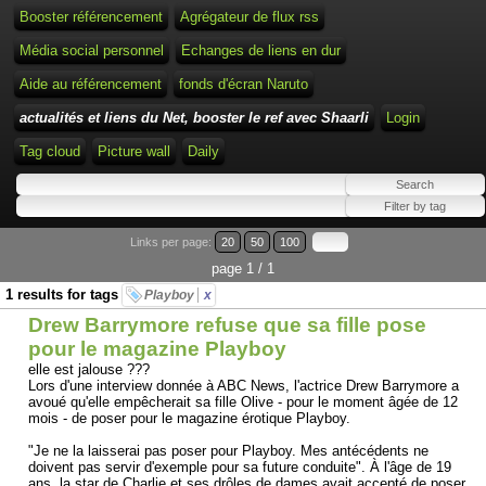
Booster référencement
Agrégateur de flux rss
Média social personnel
Echanges de liens en dur
Aide au référencement
fonds d'écran Naruto
actualités et liens du Net, booster le ref avec Shaarli
Login
Tag cloud
Picture wall
Daily
Links per page:
20
50
100
page 1 / 1
1 results for tags
Playboy
x
Drew Barrymore refuse que sa fille pose
pour le magazine Playboy
elle est jalouse ???
Lors d'une interview donnée à ABC News, l'actrice Drew Barrymore a
avoué qu'elle empêcherait sa fille Olive - pour le moment âgée de 12
mois - de poser pour le magazine érotique Playboy.
"Je ne la laisserai pas poser pour Playboy. Mes antécédents ne
doivent pas servir d'exemple pour sa future conduite". À l'âge de 19
ans, la star de Charlie et ses drôles de dames avait accepté de poser