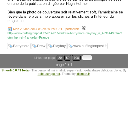
en une de la publication dirigée par Hugh Heffner.
Bien que la photo de couverture soit relativement soft, l'américaine se
révèle dans le plus simple appareil sur les clichés à l'intérieur du
magazine:...
-
Mon 20 Jan 2014 05:29:50 PM CET - permalink
-
http://www.huffingtonpost.fr/2014/01/20/drew-barrymore-playboy_n_4631449.html?
utm_hp_ref=france&ir=France
Barrymore
Drew
Playboy
www.huffingtonpost.fr
Links per page:
20
50
100
page 1 / 1
Shaarli 0.0.41 beta
- The personal, minimalist, super-fast, no-database delicious clone. By
sebsauvage.net
. Theme by
idleman.fr
.