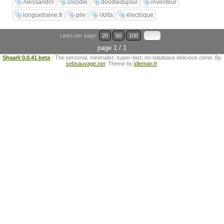
Alessandro
Doodle
doodledujour
inventeur
longuetraine.fr
pile
Volta
électrique
Links per page:
20
50
100
page 1 / 1
Shaarli 0.0.41 beta
- The personal, minimalist, super-fast, no-database delicious clone. By
sebsauvage.net
. Theme by
idleman.fr
.