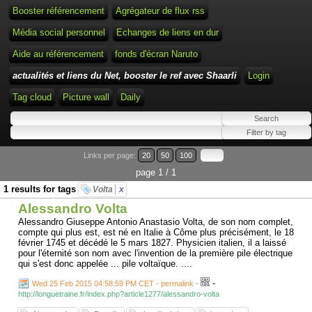
Booster référencement
Agrégateur de flux rss
Média social personnel
Echanges de liens en dur
Aide au référencement
fonds d'écran Naruto
actualités et liens du Net, booster le ref avec Shaarli
Login
Tag cloud
Picture wall
Daily
Links per page:
20
50
100
page 1 / 1
1 results for tags
Volta
x
Alessandro Volta
Alessandro Giuseppe Antonio Anastasio Volta, de son nom complet,
compte qui plus est, est né en Italie à Côme plus précisément, le 18
février 1745 et décédé le 5 mars 1827. Physicien italien, il a laissé
pour l'éternité son nom avec l'invention de la première pile électrique
qui s'est donc appelée ... pile voltaïque. ....
-
Wed 25 Feb 2015 04:58:59 PM CET - permalink
-
http://longuetraine.fr/index.php?article1277/alessandro-volta