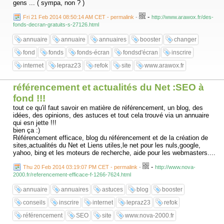
gens ... ( sympa, non ? )
-
Fri 21 Feb 2014 08:50:14 AM CET - permalink
-
http://www.arawox.fr/des-
fonds-decran-gratuits-s-27126.html
annuaire
annuaire
annuaires
booster
changer
fond
fonds
fonds-écran
fondsd'écran
inscrire
internet
lepraz23
refok
site
www.arawox.fr
référencement et actualités du Net :SEO à
fond !!!
tout ce qu'il faut savoir en matière de référencement, un blog, des
idées, des opinions, des astuces et tout cela trouvé via un annuaire
qui esn jette !!!
bien ça :)
Référencement efficace, blog du référencement et de la création de
sites,actualités du Net et Liens utiles,le net pour les nuls,google,
yahoo, bing et les moteurs de recherche, aide pour les webmasters....
-
Thu 20 Feb 2014 03:19:07 PM CET - permalink
-
http://www.nova-
2000.fr/referencement-efficace-f-1266-7624.html
annuaire
annuaires
astuces
blog
booster
conseils
inscrire
internet
lepraz23
refok
référencement
SEO
site
www.nova-2000.fr