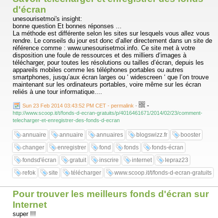
d'écran
unesourisetmoi's insight:
bonne question Et bonnes réponses ...
La méthode est différente selon les sites sur lesquels vous allez vous
rendre. Le conseils du jour est donc d’aller directement dans un site de
référence comme : www.unesourisetmoi.info. Ce site met à votre
disposition une foule de ressources et des milliers d’images à
télécharger, pour toutes les résolutions ou tailles d’écran, depuis les
appareils mobiles comme les téléphones portables ou autres
smartphones, jusqu’aux écran larges ou ‘ widescreen ‘ que l’on trouve
maintenant sur les ordinateurs portables, voire même sur les écran
reliés à une tour informatique....
-
Sun 23 Feb 2014 03:43:52 PM CET - permalink
-
http://www.scoop.it/t/fonds-d-ecran-gratuits/p/4016461671/2014/02/23/comment-
telecharger-et-enregistrer-des-fonds-d-ecran
annuaire
annuaire
annuaires
blogswizz.fr
booster
changer
enregistrer
fond
fonds
fonds-écran
fondsd'écran
gratuit
inscrire
internet
lepraz23
refok
site
télécharger
www.scoop.it/t/fonds-d-ecran-gratuits
Pour trouver les meilleurs fonds d'écran sur
Internet
super !!!