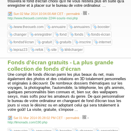
trouvera le fond d'écran choisi qu'il ne vous restera plus en suite qu'à
enregistrer et à placer sur le bureau de votre ordinateur. ...
-
Sun 02 Mar 2014 10:04:00 AM CET - permalink
-
http://www.theoueb.com/site-2244-souris-moi.php
/www.theoueb.com
annuaire
annuaires
booster
changer
enregistrer
fond
fonds
fonds-écran
fondsd'écran
gratuit
gratuits
inscrire
internet
lepraz23
refok
site
télécharger
Fonds d'écran gratuits - La plus grande
collection de fonds d'écran
Une compil de fonds d'écran parmi les plus beaux du net, mais
également des photos et des créations en 3D totalement personnelles
et originales à découvrir. De nombreux dossiers thématiques sur les
voyages, la photographie, l'automobile, la téléphonie, les gifs animés,
quelques personnalités bien connues et, bien sur, des wallpapers
sexys, mais softs pour les amateurs du genre. De quoi personnaliser
le bureau de votre ordinateur en changeant de fond d'écran tous les
jours si vous le désirez ou en adoptant celui qui sera totalement à
votre goût! La visite, gratuite, s'impose ...
-
Sat 01 Mar 2014 05:28:02 PM CET - permalink
-
http://limonads.com/190.php