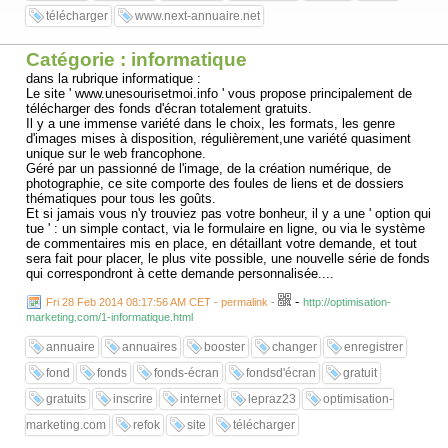
télécharger
www.next-annuaire.net
Catégorie : informatique
dans la rubrique informatique :
Le site ' www.unesourisetmoi.info ' vous propose principalement de
télécharger des fonds d'écran totalement gratuits.
Il y a une immense variété dans le choix, les formats, les genre
d'images mises à disposition, régulièrement,une variété quasiment
unique sur le web francophone.
Géré par un passionné de l'image, de la création numérique, de
photographie, ce site comporte des foules de liens et de dossiers
thématiques pour tous les goûts.
Et si jamais vous n'y trouviez pas votre bonheur, il y a une ' option qui
tue ' : un simple contact, via le formulaire en ligne, ou via le système
de commentaires mis en place, en détaillant votre demande, et tout
sera fait pour placer, le plus vite possible, une nouvelle série de fonds
qui correspondront à cette demande personnalisée....
-
Fri 28 Feb 2014 08:17:56 AM CET - permalink
-
http://optimisation-
marketing.com/1-informatique.html
annuaire
annuaires
booster
changer
enregistrer
fond
fonds
fonds-écran
fondsd'écran
gratuit
gratuits
inscrire
internet
lepraz23
optimisation-
marketing.com
refok
site
télécharger