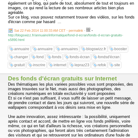
également un blog, qui parle de tout, absolument de tout et toujours en
images, ce qui rend la lecture de ses nombreux articles bien plus
agréable.
Sur ce blog, vous pouvez notamment trouver des vidéos, sur les fonds
d'écran comme par hasard ...
-
Sat 22 Feb 2014 11:00:33 AM CET - permalink
-
http://blogswizz.fr/annuaire/informatique/fond-d-ecran/fonds-d-ecran-gratuits-
s5890.html
annuaire
annuaire
annuaires
blogswizz.fr
booster
changer
fond
fonds
fonds-écran
fondsd'écran
gratuit
inscrire
internet
lepraz23
refok
site
Des fonds d'écran gratuits sur Internet
Des thématiques les plus variées possibles vous sont proposées, des
images trouvées sur le Net, mais aussi des photographies, des
créations numériques en totale exclusivité y sont proposées
Et si ce n'est pas suffisant, il vous suffit de laisser un petit message,
de prendre contact et dans les jours qui suivront, une nouvelle série de
wallpapers correspondant à vos désirs sera mise en ligne.
Une autre innovation, assez intéressante : la possibilité, uniquement
après contact et accord, de mettre en ligne vos fonds préférés, voire
même, ce qui en fait d'ailleurs la richesse, vos créations personnelles
ou vos photographies, qui feront alors très certainement l'admiration
des visiteurs et qui se retrouveront sur les ordinateurs d'une foule de