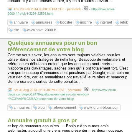
contact. Il y a des choses à faire, il y en a d'autres à éviter ...
-
Thu 20 Feb 2014 03:08:09 PM CET - permalink
-
http://www.nova-
2000.fr/refok-f-3296-22595.html
annuaire
annuaires
booster
inscrire
internet
refok
site
www.nova-2000.fr
Quelques annuaires pour un bon
référencement de votre blog
Comme vous savez, les annuaires sont toujours valables pour les
utiliser dans nos stratégies de netlinking. Beaucoup de webmaters et
référenceurs débutants croient que les annuaires sont morts et
n'apporte pas d'avantages, sachez bien qu'ils ont totalement tort. C'est
vrai que beaucoup d'annuaires sont pénalisés par Google, mais cela ne
veut rien dire, car les annuairistes ont travaillé leurs sites et beaucoup
d'entre eux sont sorties de cette pénalité. ...
-
Sat 31 Aug 2013 07:11:38 PM CEST - permalink
-
http://www.forum-
blogs.com/topic/12478-quelques-annuaires-pour-un-bon-
r%C3%A9f%C3%A9rencement-de-votre-blog/
annuaires
blog
référencement
www.forum-blogs.com
Annuaire gratuit à gros pr
et hop de nouveaux annuaires ... Bonjour à tous mes amis
webmaster, aujourd'hui je viens vous présenter mes deux nouveaux