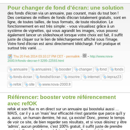
Pour changer de fond d'écran: une solution
des fonds d'écran via un annuaire, pas courant, mais du tout bon !
Des centaines de milliers de fonds d'écran totalement gratuits, sont en
ligne, de toutes tailles, de tous formats, de toute résolution. Le
fonctionnement en est très simple: - vous visualisez grâce à un
système de vignettes, qui vous agrandit les images, vous pouvez
également lancer un slideshow,et lorsque votre choix est fait, il suffit
juste de cliquer sur le lien de téléchargement affiché sous l'image.
Votre fond d'écran est ainsi directement téléchargé. Fort pratique et
surtout très varié. ...
-
Thu 20 Feb 2014 03:10:17 PM CET - permalink
-
http://www.nova-
2000.fr/fonds-decran-f-3295-22593.html
annuaire
annuaires
booster
changer
fond
fonds
fonds-écran
fondsd'écran
inscrire
internet
lepraz23
refok
site
www.nova-2000.fr
Référencer: booster votre référencement
avec refOK
refok et son flux rs en direct sur un annuaire qui boostelui aussi ...
MAIS, car il y a un 'mais' leur efficacité n'est garantie que parce qu'il y
a, aussi, un humain derrière, hé oui, ça existe! Donc, prenez le temps
de voir ce site, de bien regarder ses résultats, et si vous désirez y être
'admis', aucun problème, c'est 100% gratuit, il suffit juste de prendre