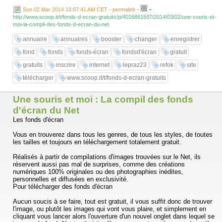
-
Sun 02 Mar 2014 10:07:41 AM CET - permalink
-
http://www.scoop.it/t/fonds-d-ecran-gratuits/p/4016861587/2014/03/02/une-souris-et-
moi-la-compil-des-fonds-d-ecran-du-net
annuaire
annuaires
booster
changer
enregistrer
fond
fonds
fonds-écran
fondsd'écran
gratuit
gratuits
inscrire
internet
lepraz23
refok
site
télécharger
www.scoop.it/t/fonds-d-ecran-gratuits
Une souris et moi : La compil des fonds
d'écran du Net
Les fonds d'écran
Vous en trouverez dans tous les genres, de tous les styles, de toutes
les tailles et toujours en téléchargement totalement gratuit.
Réalisés à partir de compilations d'images trouvées sur le Net, ils
réservent aussi pas mal de surprises, comme des créations
numériques 100% originales ou des photographies inédites,
personnelles et diffusées en exclusivité.
Pour télécharger des fonds d'écran
Aucun soucis à se faire, tout est gratuit, il vous suffit donc de trouver
l'image, ou plutôt les images qui vont vous plaire, et simplement en
cliquant vous lancer alors l'ouverture d'un nouvel onglet dans lequel se