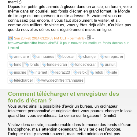
merci ;)
Depuis les petits gifs animés à glisser dans un article, un forum, voire
même dans un courriel, aux fonds d’écran en grand format, le Monde
de l’image est omniprésent à cette adresse. Si vraiment vous ne
connaissez pas encore, il vous faut absolument le visiter, et si,
comme des milliers de visiteurs, vous y êtes déjà allés, n’oubliez pas
que de nouvelles séries sont régulièrement mises en ligne.
-
Sun 23 Feb 2014 03:26:55 PM CET - permalink
-
http://www.dechiffre.fr/annuaire/3110-pour-trouver-les-meilleurs-fonds-decran-sur-
internet
annuaire
annuaires
booster
changer
enregistrer
fond
fonds
fonds-écran
fondsd'écran
gratuit
inscrire
internet
lepraz23
refok
refok
site
télécharger
www.dechiffre.fr/annuaire
Comment télécharger et enregistrer des
fonds d'écran ?
Vous aurez ainsi la possibilité d’avoir un bureau, un ordinateur
totalement personnalisé et originale dont vous pourrez changer le look
quand bon vous semblera… La cerise sur le gâteau ! Smile1
Visitez donc ce site, incontournable dans le monde des fonds d’écran
francophone, mais attention cependant, le visiter c’est l’adopter,
l’adopter c’est y revenir souvent, mais cette addiction n’est pas