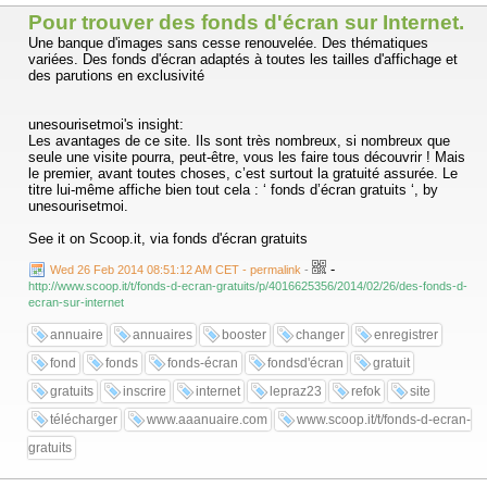
Pour trouver des fonds d'écran sur Internet.
Une banque d'images sans cesse renouvelée. Des thématiques
variées. Des fonds d'écran adaptés à toutes les tailles d'affichage et
des parutions en exclusivité
unesourisetmoi's insight:
Les avantages de ce site. Ils sont très nombreux, si nombreux que
seule une visite pourra, peut-être, vous les faire tous découvrir ! Mais
le premier, avant toutes choses, c’est surtout la gratuité assurée. Le
titre lui-même affiche bien tout cela : ‘ fonds d’écran gratuits ‘, by
unesourisetmoi.
See it on Scoop.it, via fonds d'écran gratuits
-
Wed 26 Feb 2014 08:51:12 AM CET - permalink
-
http://www.scoop.it/t/fonds-d-ecran-gratuits/p/4016625356/2014/02/26/des-fonds-d-
ecran-sur-internet
annuaire
annuaires
booster
changer
enregistrer
fond
fonds
fonds-écran
fondsd'écran
gratuit
gratuits
inscrire
internet
lepraz23
refok
site
télécharger
www.aaanuaire.com
www.scoop.it/t/fonds-d-ecran-
gratuits