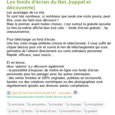
Les fonds d'écran du Net. (rappel et
découverte)
Les avantages de ce site.
Ils sont très nombreux, si nombreux que seule une visite pourra, peut-
être, vous les faire tous découvrir !
Mais le premier, avant toutes choses, c’est surtout la gratuité assurée.
Le titre lui-même affiche bien tout cela : ‘ fonds d’écran gratuits ‘, by
unesourisetmoi.
Pour télécharger un fond d’écran.
Une fois votre image préférée choisie et sélectionnée, il vous suffit de
cliquer dessus pour voir et suivre le lien de téléchargement qui vous
permettra de l’obtenir directement sur votre ordinateur personnel.
Rapide, efficace, sans soucis…
Et en bonus:
deux ‘options’ à y découvrir également:
- la possibilité d’exposer, de mettre en ligne vos fonds d’écran
personnels pour les partager avec les autres internautes.
- des séries limitées et 100% originales, publiées en exclusivité,
basées sur des créations numériques ou des photographies sont
régulièrement ajoutés aux diverses autres compilations.
-
Wed 26 Feb 2014 08:41:25 AM CET - permalink
-
http://www.aaannuaire.com/les-fonds-decran-du-net/
annuaire
annuaires
booster
changer
enregistrer
fond
fonds
fonds-écran
fondsd'écran
gratuit