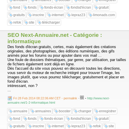
annuaire
annuaires
booster
changer
enregistrer
fond
fonds
fonds-écran
fondsd'écran
gratuit
gratuits
inscrire
internet
lepraz23
limonads.com
refok
site
télécharger
SEO Next-Annuaire.net - Catégorie :
informatique
Des fonds d'écran gratuits, certes, mais également des créations
originales, des photographies, des éditions numériques, des gifs
animés pour les forums ou pour ajouter dans vos mail ...
Une foule de dossiers thématiques, par genre, par utilisation, par tailles
de fichiers également sont déjà en ligne.
Dès l'accueil du site vous pouvez en découvrir toutes les directions,
vous servir du moteur de recherche intégré pour trouver l'image, les
images plutôt, que vous pourrez télécharger, gratuitement et placer en
fond d'écran.
intéressant, non ?
...
-
Fri 28 Feb 2014 08:22:06 AM CET - permalink
-
http://www.next-
annuaire.net/1-2-informatique.html
annuaire
annuaires
booster
changer
enregistrer
fond
fonds
fonds-écran
fondsd'écran
gratuit
gratuits
inscrire
internet
lepraz23
refok
site