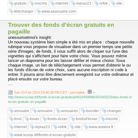
gratuits
inscrire
internet
lepraz23
refok
site
télécharger
www.aaanuaire.com
Trouver des fonds d'écran gratuits en
pagaille
unesourisetmoi's insight:
Un nouveau système bien simple a été mis en place : chaque nouvelle
rubrique vous propose de visualiser dans un premier temps une petite
série d'images, de fonds, il vous suffit alors de cliquer sur l'une des
vignettes qui s'affichent pour faire votre choix. Vous pouvez même
lancer un diaporama pour les laisser défiler et mieux choisir. Sous
chaque image, un lien de téléchargement vous permet d'obtenir le ou
les fonds d'écran de votre choix, sans aucune inscription ni code à
entrer. Il pourra ainsi être directement enregistré sur votre ordinateur et
placé ensuite sur votre bureau.
....
-
Sun 23 Feb 2014 03:46:38 PM CET - permalink
-
http://www.scoop.it/t/fonds-d-ecran-gratuits/p/4016459996/2014/02/23/des-fonds-d-
ecran-gratuits-en-pagaille
annuaire
annuaire
annuaires
booster
changer
fond
fonds
fonds-écran
fondsd'écran
inscrire
internet
lepraz23
refok
site
www.arawox.fr
www.scoop.it/t/fonds-d-ecran-gratuits