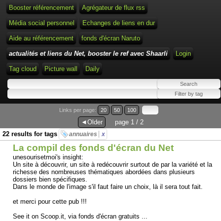
Booster référencement
Agrégateur de flux rss
Média social personnel
Echanges de liens en dur
Aide au référencement
fonds d'écran Naruto
actualités et liens du Net, booster le ref avec Shaarli
Login
Tag cloud
Picture wall
Daily
Links per page:
20
50
100
◄Older
page 1 / 2
22 results for tags
annuaires
x
La compil des fonds d'écran du Net
unesourisetmoi's insight:
Un site à découvrir, un site à redécouvrir surtout de par la variété et la
richesse des nombreuses thématiques abordées dans plusieurs
dossiers bien spécifiques.
Dans le monde de l'image s'il faut faire un choix, là il sera tout fait.
et merci pour cette pub !!!
See it on Scoop.it, via fonds d'écran gratuits ...