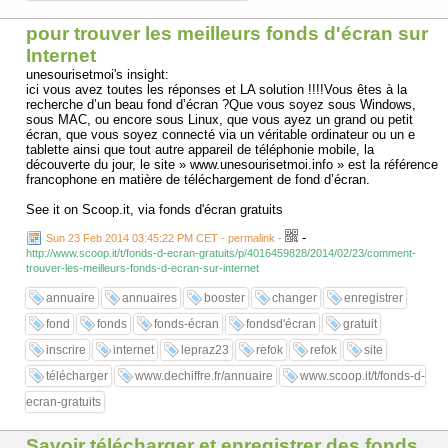
pour trouver les meilleurs fonds d'écran sur
Internet
unesourisetmoi's insight:
ici vous avez toutes les réponses et LA solution !!!!Vous êtes à la
recherche d’un beau fond d’écran ?Que vous soyez sous Windows,
sous MAC, ou encore sous Linux, que vous ayez un grand ou petit
écran, que vous soyez connecté via un véritable ordinateur ou un e
tablette ainsi que tout autre appareil de téléphonie mobile, la
découverte du jour, le site » www.unesourisetmoi.info » est la référence
francophone en matière de téléchargement de fond d’écran.
See it on Scoop.it, via fonds d'écran gratuits
-
Sun 23 Feb 2014 03:45:22 PM CET - permalink
-
http://www.scoop.it/t/fonds-d-ecran-gratuits/p/4016459828/2014/02/23/comment-
trouver-les-meilleurs-fonds-d-ecran-sur-internet
annuaire
annuaires
booster
changer
enregistrer
fond
fonds
fonds-écran
fondsd'écran
gratuit
inscrire
internet
lepraz23
refok
refok
site
télécharger
www.dechiffre.fr/annuaire
www.scoop.it/t/fonds-d-
ecran-gratuits
Savoir télécharger et enregistrer des fonds