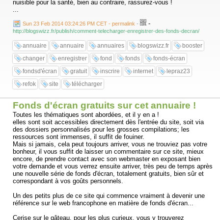
nuisible pour la santé, bien au contraire, rassurez-vous !
...
-
Sun 23 Feb 2014 03:24:26 PM CET - permalink
-
http://blogswizz.fr/publish/comment-telecharger-enregistrer-des-fonds-decran/
annuaire
annuaire
annuaires
blogswizz.fr
booster
changer
enregistrer
fond
fonds
fonds-écran
fondsd'écran
gratuit
inscrire
internet
lepraz23
refok
site
télécharger
Fonds d'écran gratuits sur cet annuaire !
Toutes les thématiques sont abordées, et il y en a !
elles sont soit accessibles directement dès l'entrée du site, soit via
des dossiers personnalisés pour les grosses compilations; les
ressources sont immenses, il suffit de fouiner.
Mais si jamais, cela peut toujours arriver, vous ne trouviez pas votre
bonheur, il vous suffit de laisser un commentaire sur ce site, mieux
encore, de prendre contact avec son webmaster en exposant bien
votre demande et vous verrez ensuite arriver, très peu de temps après
une nouvelle série de fonds d'écran, totalement gratuits, bien sûr et
correspondant à vos goûts personnels.
Un des petits plus de ce site qui commence vraiment à devenir une
référence sur le web francophone en matière de fonds d'écran...
Cerise sur le gâteau, pour les plus curieux, vous y trouverez