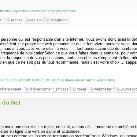
info/index.php?article1153/ranger-proteger-telephone
er
ranger
tablette
téléphone
a personne qui est responsable d'un site internet. Nous avons donc ainsi la déf
possèdent leur propre site web personnel et qui le font vivre, souvent seuls da
, mais si vous avez votre site " à vous ", il faut aussi savoir que de nombreu
tre fréquence de publicationSelon ce que vous faites dans la semaine, pour vot
out la fréquence de vos publications, certaines choses s'imposent d'elles mêm
à, bien que ce ne soit pas du tout recommandé, mais c'est votre choix ... zappe
s-d-ecran-gratuits/p/4011206173/2013/11/18/le-travail-du-dimanche-webmasters
éférencement
référencement_efficace
traval
webmaster
www.scoop
s du Net
n avoir une copier mise à jour, en local, au cas où ... arriverait un problème
mettre en ligne une version saine et actualisée.
, un peu comme les 'points de restauration système' sous Windows, qui peuven