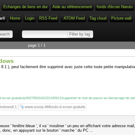
Echanges de liens en dur
Aide au référencement
fonds d'écran Naruto
rli
Home
Login
RSS Feed
ATOM Feed
Tag cloud
Picture wall
page 1 / 1
ndows
peut facilement être supprimé avec juste cette toute petite manipulation, 
ds-d-ecran-gratuits/p/4027891642/2014/09/12/supprimer-le-mot-de-passe-au-demarrage-de-w
indows8.1
www.scoop.it/t/fonds-d-ecran-gratuits
meuse ' fenêtre bleue ', il va ' mouliner ' un peu en affichant votre adresse 
e, donc, en appuyant sur le bouton ' marche ' du PC ...