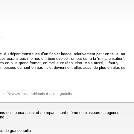
...
 Au départ constitués d’un fichier image, relativement petit en taille, au
es écrans eux-mêmes ont bien évolué : si tout est à la ‘miniaturisation’,
 en plus grand format, en meilleure résolution. Mais aussi, il faut y
t imposées du haut en bas … et deviennent elles aussi de plus en plus de
ger
www.scoop.it/t/fonds-d-ecran-gratuits
t sans cesse eux aussi et se répartissent même en plusieurs catégories.
rand…
s de grande taille.