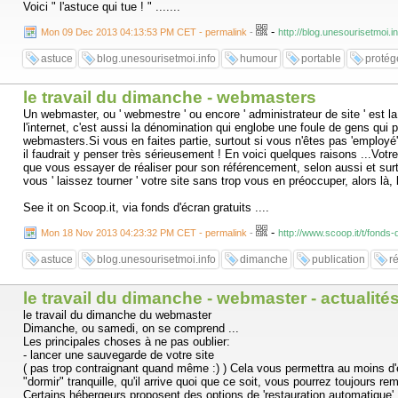
Voici " l'astuce qui tue ! " .......
-
Mon 09 Dec 2013 04:13:53 PM CET - permalink
-
http://blog.unesourisetmoi.
astuce
blog.unesourisetmoi.info
humour
portable
protég
le travail du dimanche - webmasters
Un webmaster, ou ' webmestre ' ou encore ' administrateur de site ' est l
l'internet, c'est aussi la dénomination qui englobe une foule de gens qui 
webmasters.Si vous en faites partie, surtout si vous n'êtes pas 'employé'
il faudrait y penser très sérieusement ! En voici quelques raisons ...Vo
que vous essayer de réaliser pour son référencement, selon aussi et surt
vous ' laissez tourner ' votre site sans trop vous en préoccuper, alors l
See it on Scoop.it, via fonds d'écran gratuits ....
-
Mon 18 Nov 2013 04:23:32 PM CET - permalink
-
http://www.scoop.it/t/fond
astuce
blog.unesourisetmoi.info
dimanche
publication
r
le travail du dimanche - webmaster - actualité
le travail du dimanche du webmaster
Dimanche, ou samedi, on se comprend ...
Les principales choses à ne pas oublier:
- lancer une sauvegarde de votre site
( pas trop contraignant quand même :) ) Cela vous permettra au moins d'e
"dormir" tranquille, qu'il arrive quoi que ce soit, vous pourrez toujours re
Certains hébergeurs proposent des options de 'restauration automatique'