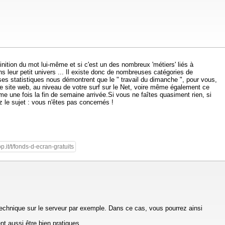
inition du mot lui-même et si c'est un des nombreux 'métiers' liés à
ns leur petit univers ... Il existe donc de nombreuses catégories de
ses statistiques nous démontrent que le " travail du dimanche ", pour vous,
re site web, au niveau de votre surf sur le Net, voire même également ce
e une fois la fin de semaine arrivée.Si vous ne faîtes quasiment rien, si
z le sujet : vous n'êtes pas concernés !
.it/t/fonds-d-ecran-gratuits
 technique sur le serveur par exemple. Dans ce cas, vous pourrez ainsi
t aussi être bien pratiques.