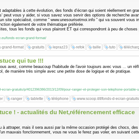
nt adaptables à cette évolution, des fonds d’écran qui soient réellement en gra
peut vous y aider, si vous savez vous servir des options de recherche avanc
un site spécialisé, comme ” www.unesourisetmoi.info ” qui va souvent vous indi
onction également de votre thématique préférée.
mites, tous les fonds qui vous plairont ET qui correspondront à peu de choses p
.eu/fonds-ecran-grand-format/
grand-format
gratuits
lepraz23
refok
taille
tuto
téléchar
tuce qui tue !!!
i vous avez, comme beaucoup l'habitude de l'avoir toujours avec vous ... un 
 vol, de manière très simple avec une petite dose de logique et de pratique.
s-d-ecran-gratuits/p/4012396386/2013/12/09/pour-ranger-et-proteger-son-telephone-portable-
er
ranger
tablette
téléphone
www.scoop.it/t/fonds-d-ecran-gratuits
tuce ! - actualités du Net,référencement efficace
ou à attraper, mais il sera aussi par la même occasion protégé des chocs, des
n mauvais fonctionnement, vous ne vous le ferez pas voler, en suivant cette p