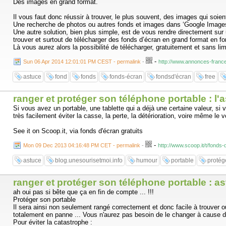
Des images en grand format.
Il vous faut donc réussir à trouver, le plus souvent, des images qui soie
Une recherche de photos ou autres fonds et images dans ‘Google Images‘ 
Une autre solution, bien plus simple, est de vous rendre directement sur 
trouver et surtout de télécharger des fonds d’écran en grand format en f
Là vous aurez alors la possibilité de télécharger, gratuitement et sans li
-
Sun 06 Apr 2014 12:01:01 PM CEST - permalink
-
http://www.annonces-france
astuce
fond
fonds
fonds-écran
fondsd'écran
free
ranger et protéger son téléphone portable : l'as
Si vous avez un portable, une tablette qui a déjà une certaine valeur, s
très facilement éviter la casse, la perte, la détérioration, voire même le
See it on Scoop.it, via fonds d'écran gratuits
-
Mon 09 Dec 2013 04:16:48 PM CET - permalink
-
http://www.scoop.it/t/fond
astuce
blog.unesourisetmoi.info
humour
portable
protég
ranger et protéger son téléphone portable : as
ah oui pas si bête que ça en fin de compte ... !!!
Protéger son portable
Il sera ainsi non seulement rangé correctement et donc facile à trouver 
totalement en panne ... Vous n'aurez pas besoin de le changer à cause d'u
Pour éviter la catastrophe :