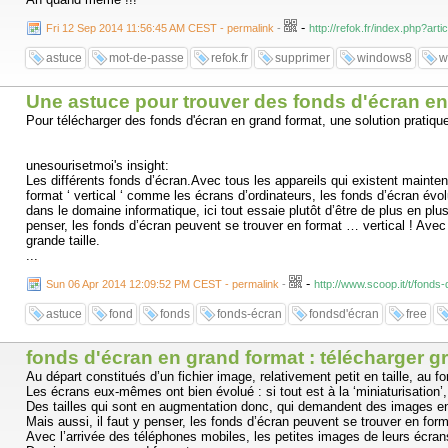
-
Fri 12 Sep 2014 11:56:45 AM CEST - permalink
-
http://refok.fr/index.php?ar
astuce
mot-de-passe
refok.fr
supprimer
windows8
w
Une astuce pour trouver des fonds d'écran en
Pour télécharger des fonds d'écran en grand format, une solution pratique p
unesourisetmoi's insight:
Les différents fonds d’écran.Avec tous les appareils qui existent maintena
format ‘ vertical ‘ comme les écrans d’ordinateurs, les fonds d’écran évo
dans le domaine informatique, ici tout essaie plutôt d’être de plus en pl
penser, les fonds d’écran peuvent se trouver en format … vertical ! Avec
grande taille.
...
-
Sun 06 Apr 2014 12:09:52 PM CEST - permalink
-
http://www.scoop.it/t/fond
astuce
fond
fonds
fonds-écran
fondsd'écran
free
fonds d'écran en grand format : télécharger g
Au départ constitués d’un fichier image, relativement petit en taille, au
Les écrans eux-mêmes ont bien évolué : si tout est à la ‘miniaturisation’
Des tailles qui sont en augmentation donc, qui demandent des images en 
Mais aussi, il faut y penser, les fonds d’écran peuvent se trouver en form
Avec l’arrivée des téléphones mobiles, les petites images de leurs écran