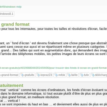
ticle49/windows-mdp
indows8.1
 grand format
our tous les internautes, pour toutes les tailles et résolutions d'écran, facile 
nt, un ‘ fond d’écran ‘ est devenu finalement une chose presque que abstraite.
luent sans cesse eux aussi et se répartissent même en plusieurs catégories. L
us grand… Des tailles qui sont en augmentation donc, qui demandent des images
 l’arrivée des téléphones mobiles, les petites images de leurs écrans se son
s-d-ecran-gratuits/p/4019068044/2014/04/06/pour-trouver-des-fonds-d-ecran-en-grand-format
grand-format
gratuits
lepraz23
refok
taille
tuto
téléchar
ratuitement
 format ‘ vertical ‘ comme les écrans d’ordinateurs, les fonds d’écran évoluen
, dans le domaine informatique, ici tout essaie plutôt d’être de plus en plus g
plus grand format, en meilleure résolution.
at … vertical !
s se sont imposées du haut en bas … et deviennent elles aussi de plus en plu