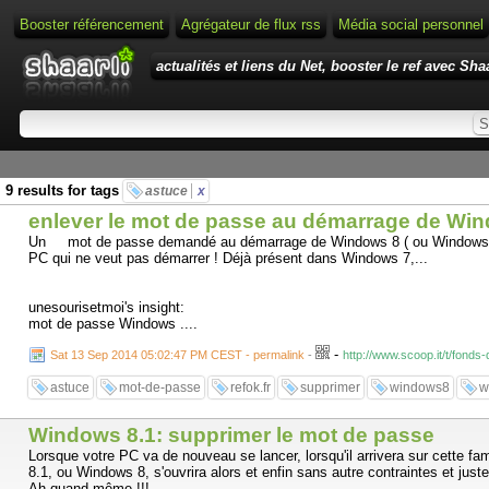
Booster référencement
Agrégateur de flux rss
Média social personnel
actualités et liens du Net, booster le ref avec Shaa
9 results for tags
astuce
x
enlever le mot de passe au démarrage de Wi
Un mot de passe demandé au démarrage de Windows 8 ( ou Windows 8.1 ), 
PC qui ne veut pas démarrer ! Déjà présent dans Windows 7,...
unesourisetmoi's insight:
mot de passe Windows ....
-
Sat 13 Sep 2014 05:02:47 PM CEST - permalink
-
http://www.scoop.it/t/fon
astuce
mot-de-passe
refok.fr
supprimer
windows8
w
Windows 8.1: supprimer le mot de passe
Lorsque votre PC va de nouveau se lancer, lorsqu'il arrivera sur cette fa
8.1, ou Windows 8, s'ouvrira alors et enfin sans autre contraintes et just
Ah quand même !!!