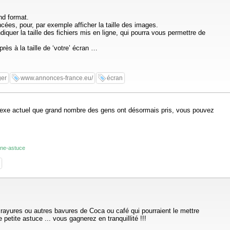
nd format.
ées, pour, par exemple afficher la taille des images.
quer la taille des fichiers mis en ligne, qui pourra vous permettre de
rès à la taille de ‘votre’ écran …
ger
www.annonces-france.eu/
écran
réflexe actuel que grand nombre des gens ont désormais pris, vous pouvez
une-astuce
 rayures ou autres bavures de Coca ou café qui pourraient le mettre
etite astuce ... vous gagnerez en tranquillité !!!