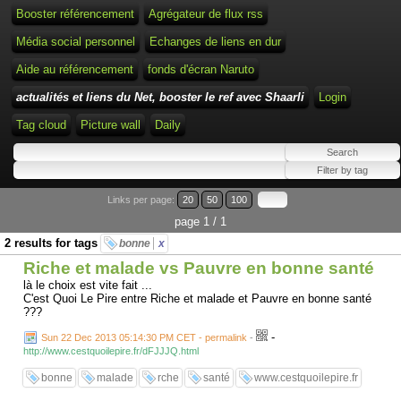
Booster référencement
Agrégateur de flux rss
Média social personnel
Echanges de liens en dur
Aide au référencement
fonds d'écran Naruto
actualités et liens du Net, booster le ref avec Shaarli
Login
Tag cloud
Picture wall
Daily
Links per page:
20
50
100
page 1 / 1
2 results for tags
bonne
x
Riche et malade vs Pauvre en bonne santé
là le choix est vite fait ...
C'est Quoi Le Pire entre Riche et malade et Pauvre en bonne santé
???
-
Sun 22 Dec 2013 05:14:30 PM CET - permalink
-
http://www.cestquoilepire.fr/dFJJJQ.html
bonne
malade
rche
santé
www.cestquoilepire.fr