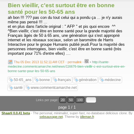
Bien vieillir, c'est surtout être en bonne
santé pour les 50-65 ans
ah bon !!! ??? pas con du tout celui qui a pondu ça ... je n'y aurais
même pas pensé !!! ...
et en plus dans l'article original : " AFP " et pis quoi encore ^^
^Bien vieillir, c'est être en bonne santé pour la grande majorité des
Français âgés de 50 à 65 ans, une génération qui s'est approprié
internet et les réseaux sociaux, selon un baromètre de Harris
Interactive pour le groupe Humanis publié jeudi.Pour la majorité des
personnes interrogées, bien vieillir, c'est être en bonne santé (très
important pour 71% d'entre elles) ....
-
Thu 05 Dec 2013 11:52:11 AM CET - permalink
-
http://sante-
medecine.commentcamarche.net/news/116676-bien-vieillir-c-est-surtout-etre-en-
bonne-sante-pour-les-50-65-ans
50-65_ans
bonne
français
génération
médecine
santé
www.commentcamarche.net
Links per page:
20
50
100
page 1 / 1
Shaarli 0.0.41 beta
- The personal, minimalist, super-fast, no-database delicious clone. By
sebsauvage.net
. Theme by
idleman.fr
.