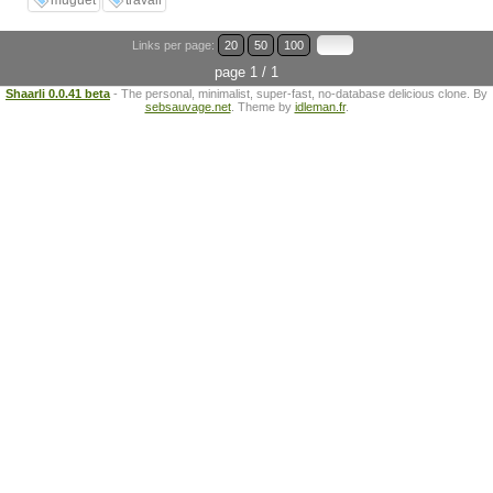
muguet
travail
Links per page:
20
50
100
page 1 / 1
Shaarli 0.0.41 beta
- The personal, minimalist, super-fast, no-database delicious clone. By
sebsauvage.net
. Theme by
idleman.fr
.