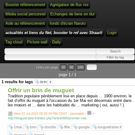
Booster référencement
Agrégateur de flux rss
Média social personnel
Echanges de liens en dur
Aide au référencement
fonds d'écran Naruto
actualités et liens du Net, booster le ref avec Shaarli
Login
Tag cloud
Picture wall
Daily
Links per page:
20
50
100
page 1 / 1
1 results for tags
brin
x
Offrir un brin de muguet
Tradition populaire péniblement lise en place depuis ... 1900 environ, le
fait d’offrir du muguet à l'occasion du 1er Mai est désormais entré dans
les mœurs et ... dans les habitudes du ... marketing ( oui, aussi ! ).
-
Wed 22 Jul 2015 05:35:34 PM CEST - permalink
-
http://longuetraine.fr/index.php?article986/premier-mai
1mai
brin
doodle
fête
google
longuetraine.fr