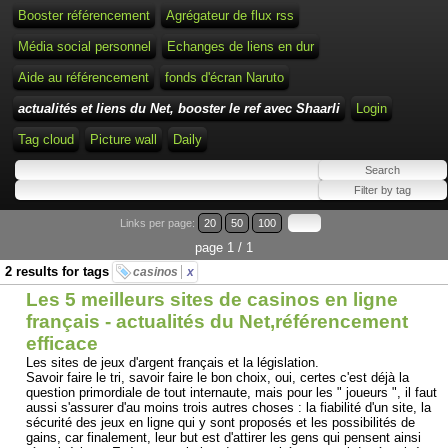
Booster référencement
Agrégateur de flux rss
Média social personnel
Echanges de liens en dur
Aide au référencement
fonds d'écran Naruto
actualités et liens du Net, booster le ref avec Shaarli
Login
Tag cloud
Picture wall
Daily
Links per page:
20
50
100
page 1 / 1
2 results for tags
casinos
x
Les 5 meilleurs sites de casinos en ligne
français - actualités du Net,référencement
efficace
Les sites de jeux d'argent français et la législation.
Savoir faire le tri, savoir faire le bon choix, oui, certes c'est déjà la
question primordiale de tout internaute, mais pour les " joueurs ", il faut
aussi s'assurer d'au moins trois autres choses : la fiabilité d'un site, la
sécurité des jeux en ligne qui y sont proposés et les possibilités de
gains, car finalement, leur but est d'attirer les gens qui pensent ainsi