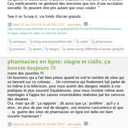
Ces médicaments ne génèrent des érections que lors d’une excitation
sexuelle. Ils peuvent etre pris autant que vous voulez. "
See it on Scoop.it, via fonds d'écran gratuits ...
-
Wed 25 Jun 2014 06:26:46 PM CEST - permalink
-
http://www.scoop.it/t/fonds-d-ecran-gratuits/p/4023576716/2014/06/25/pharmacies-
en-ligne-viagra-et-cialis-ca-marche-encore
arnaque
blog.unesourisetmoi.info
cialis
pharmacie
pourriel
spam
viagra
www.scoop.it/t/fonds-d-ecran-gratuits
pharmacies en ligne: viagra et cialis, ça
booste toujours !!!
marre des pourriles !!!
Un business qui a l'air bien juteux quand on voit le nombre de sites qui
se lancent sur ce créneau ... Un commerce qui finalement fait parler de
lui même à la télévision, pour nous avertir des dangers relatifs à ces
pratiques le plus souvent frauduleuses, pour nous montrer même avec
reportages à l'appui les saisies innombrables réalisées par les services
des douanes ...
Oui, mais qui dit ' ça rapporte ', dit aussi que ça ' prolifère ', qu'il y a
donc, en plus de pas mal de dangers, une énorme concurrence et que
... la guerre des sites de pharmacies en ligne est belle est bien
ouverte maintenant !
-
Wed 25 Jun 2014 06:21:16 PM CEST - permalink
-