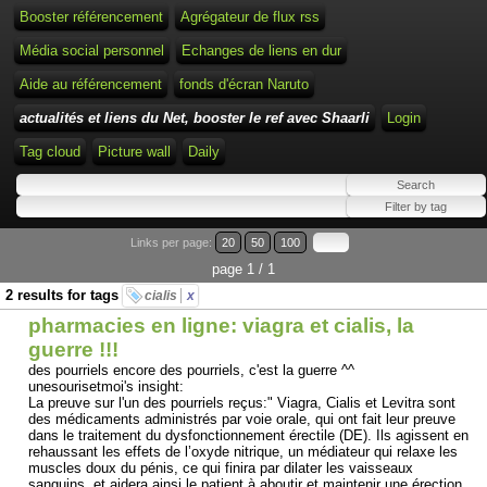
Booster référencement
Agrégateur de flux rss
Média social personnel
Echanges de liens en dur
Aide au référencement
fonds d'écran Naruto
actualités et liens du Net, booster le ref avec Shaarli
Login
Tag cloud
Picture wall
Daily
Links per page:
20
50
100
page 1 / 1
2 results for tags
cialis
x
pharmacies en ligne: viagra et cialis, la
guerre !!!
des pourriels encore des pourriels, c'est la guerre ^^
unesourisetmoi's insight:
La preuve sur l'un des pourriels reçus:" Viagra, Cialis et Levitra sont
des médicaments administrés par voie orale, qui ont fait leur preuve
dans le traitement du dysfonctionnement érectile (DE). Ils agissent en
rehaussant les effets de l’oxyde nitrique, un médiateur qui relaxe les
muscles doux du pénis, ce qui finira par dilater les vaisseaux
sanguins, et aidera ainsi le patient à aboutir et maintenir une érection.