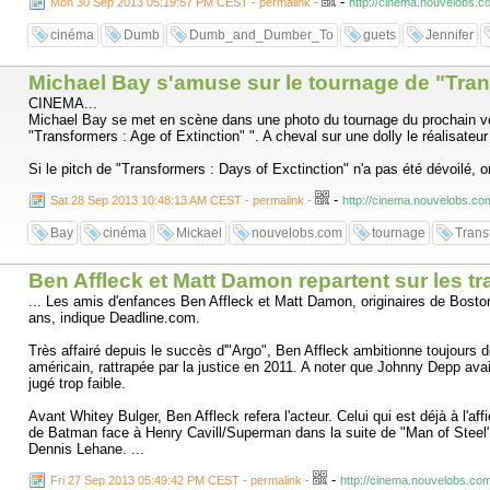
-
Mon 30 Sep 2013 05:19:57 PM CEST - permalink
-
http://cinema.nouvelobs.c
cinéma
Dumb
Dumb_and_Dumber_To
guets
Jennifer
Michael Bay s'amuse sur le tournage de "Tra
CINEMA...
Michael Bay se met en scène dans une photo du tournage du prochain vol
"Transformers : Age of Extinction" ". A cheval sur une dolly le réalisate
Si le pitch de "Transformers : Days of Exctinction" n'a pas été dévoilé, 
-
Sat 28 Sep 2013 10:48:13 AM CEST - permalink
-
http://cinema.nouvelobs.co
Bay
cinéma
Mickael
nouvelobs.com
tournage
Trans
Ben Affleck et Matt Damon repartent sur les t
... Les amis d'enfances Ben Affleck et Matt Damon, originaires de Bosto
ans, indique Deadline.com.
Très affairé depuis le succès d'"Argo", Ben Affleck ambitionne toujours 
américain, rattrapée par la justice en 2011. A noter que Johnny Depp ava
jugé trop faible.
Avant Whitey Bulger, Ben Affleck refera l'acteur. Celui qui est déjà à l'a
de Batman face à Henry Cavill/Superman dans la suite de "Man of Steel". 
Dennis Lehane. ...
-
Fri 27 Sep 2013 05:49:42 PM CEST - permalink
-
http://cinema.nouvelobs.com