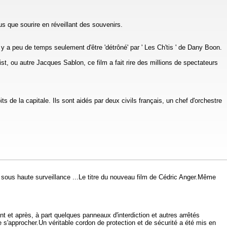
s que sourire en réveillant des souvenirs.
l y a peu de temps seulement d'être 'détrôné' par ' Les Ch'tis ' de Dany Boon.
ist, ou autre Jacques Sablon, ce film a fait rire des millions de spectateurs
s de la capitale. Ils sont aidés par deux civils français, un chef d'orchestre
ant sous haute surveillance ...Le titre du nouveau film de Cédric Anger.Même
nt et après, à part quelques panneaux d'interdiction et autres arrêtés
e s'approcher.Un véritable cordon de protection et de sécurité a été mis en