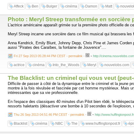
Affeck
Ben
Bulger
cinéma
Damon
Matt
nouvelo
Photo : Meryl Streep transformée en sorcière
L'actrice américaine apparaît grimée sur la première photo officielle de 
Meryl Streep incarne une sorcière dans ce film musical qui brassera les 
Anna Kendrick, Emily Blunt, Johnny Depp, Chris Pine et James Corden pa
aussi "Pirates des Caraïbes, la fontaine de Jouvence"....
-
Fri 27 Sep 2013 05:28:44 PM CEST - permalink
-
http://cinema.nouvelobs.com
actrice
cinéma
Into_the_Woods
Meryl
nouvelobs.com
The Blacklist: un criminel qui vous veut (peut-
Difficile de passer à côté de la dynamique entre le criminel et la jeune p
montre à la fois révulsée et fascinée par cet homme mystérieux. Mais un 
intéressantes que sa vie professionnelle.
En l'espace des classiques 40 minutes d'un Pilot bien rôdé, le téléspecta
ressorts haletants (désactiver une bombe à 10 secondes de l'explosion, u
-
Thu 26 Sep 2013 04:51:46 PM CEST - permalink
-
http://www.huffingtonpost.
Blacklist
cinéma
NBC
The
www.huffingtonpost.fr
épi