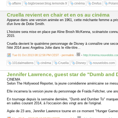
affaire
bigbrowser.blog.lemonde.fr
cinéma
Drefus
Polans
Cruella revient en chair et en os au cinéma
Apparue dans une version animée en 1961, cette méchante femme a pris les
d'un livre de Dotie Smith.
L'histoire sera mise en place par Aline Brosh McKenna, scénariste connue
2015.
Cruella devient le quatrième personnage de Disney à connaître une second
l'été 2014 avec Angelina Jolie dans le rôle-titre...
-
Tue 01 Oct 2013 08:12:58 PM CEST - permalink
-
http://cinema.nouvelobs.co
101dalmatiens
cinéma
Cruella
Disney
nouvelobs.com
Jennifer Lawrence, guest star de "Dumb and
CINEMA
Selon The Hollywood Reporter, la jeune comédienne américaine se mesur
Elle incarnera la version jeune du personnage de Fraida Feltcher, une a
En tournage depuis la semaine dernière, "Dumb and Dumber To" marquera 
en salles courant 2014, à l'occasion des vingt ans de l'original.
Agée de 23 ans, Jennifer Lawrence tourne en ce moment "Hunger Games : L