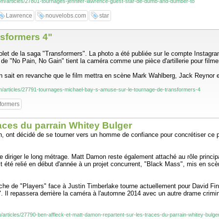
om/articles/27801-tournages-jennifer-lawrence-guest-star-de-dumb-and-dumber-to
Lawrence
nouvelobs.com
star
nsformers 4"
et de la saga "Transformers". La photo a été publiée sur le compte Instagra
ur de "No Pain, No Gain" tient la caméra comme une pièce d'artillerie pour fil
on sait en revanche que le film mettra en scène Mark Wahlberg, Jack Reynor et 
m/articles/27791-tournages-michael-bay-s-amuse-sur-le-tournage-de-transformers-4
formers
races du parrain Whitey Bulger
n, ont décidé de se tourner vers un homme de confiance pour concrétiser ce 
de diriger le long métrage. Matt Damon reste également attaché au rôle princip
it été relié en début d'année à un projet concurrent, "Black Mass", mis en sc
ffiche de "Players" face à Justin Timberlake tourne actuellement pour David Fi
Il repassera derrière la caméra à l'automne 2014 avec un autre drame criminel
/articles/27790-ben-affleck-et-matt-damon-repartent-sur-les-traces-du-parrain-whitey-bulge