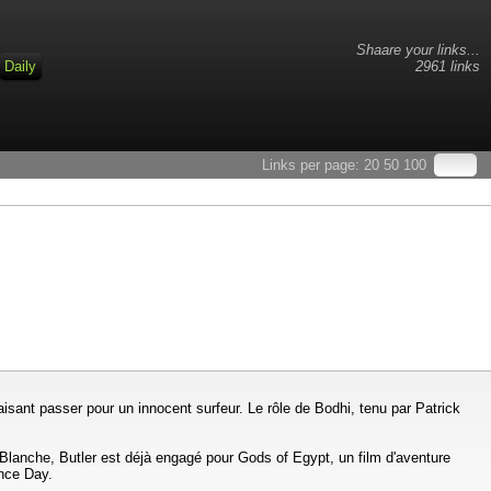
Shaare your links...
Daily
2961 links
Links per page:
20
50
100
 faisant passer pour un innocent surfeur. Le rôle de Bodhi, tenu par Patrick
 Blanche, Butler est déjà engagé pour Gods of Egypt, un film d'aventure
ance Day.