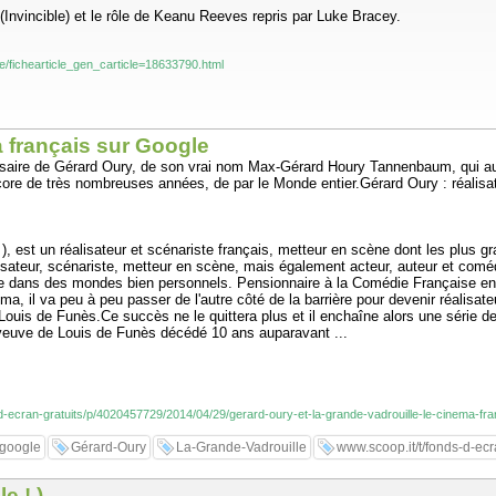
(Invincible) et le rôle de Keanu Reeves repris par Luke Bracey.
icle/fichearticle_gen_carticle=18633790.html
a français sur Google
versaire de Gérard Oury, de son vrai nom Max-Gérard Houry Tannenbaum, qui aur
ore de très nombreuses années, de par le Monde entier.Gérard Oury : réalisat
), est un réalisateur et scénariste français, metteur en scène dont les plus g
éalisateur, scénariste, metteur en scène, mais également acteur, auteur et comé
sa vie dans des mondes bien personnels. Pensionnaire à la Comédie Française en
, il va peu à peu passer de l'autre côté de la barrière pour devenir réalisate
 Louis de Funès.Ce succès ne le quittera plus et il enchaîne alors une série 
 veuve de Louis de Funès décédé 10 ans auparavant ...
-d-ecran-gratuits/p/4020457729/2014/04/29/gerard-oury-et-la-grande-vadrouille-le-cinema-fr
google
Gérard-Oury
La-Grande-Vadrouille
www.scoop.it/t/fonds-d-ecr
e ! )