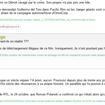
ns un Détroit ravagé par le crime. Son propos n'a pas pris une ride.
 se demandait Guillermo del Toro dans Pacific Rim où les Jaeger géants sont
duit phare de la campagne automne/hiver d'OmniCorp. ....
fr/2014/02/05/robocop-remake-videos_n_4727934.html?utm_hp_ref=france&ir=France
uffingtonpost.fr
age
ent-ils en réalité ???
s de téléchargement illégaux de ce film. Ironiquement, ils n’ont pourtant pas hé
/12/les-studios-de-cinema-lutte-contre-le-piratage-du-film-le-cinquieme-pouvoir-mais-piratent
resque un siècle sépare ? A priori, aucun. Poursuivi depuis plus de trente ans p
Xe siècle des résonances à sa propre histoire. Un parallèle qui l'a poussé à c
de RTL, le 24 octobre, que Roman Polanski a confirmé ce qui n'était alors qu'
nde.fr/2013/10/25/bouc-emissaire-roman-polanski-adapte-laffaire-dreyfus-en-echo-au-traiteme