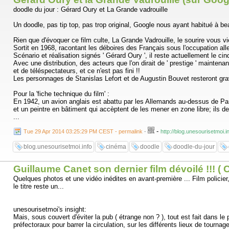
doodle du jour : Gérard Oury et La Grande vadrouille
Un doodle, pas tip top, pas trop original, Google nous ayant habitué à b
Rien que d'évoquer ce film culte, La Grande Vadrouille, le sourire vous vi
Sortit en 1968, racontant les déboires des Français sous l'occupation alle
Scénario et réalisation signés ' Gérard Oury ', il reste actuellement le c
Avec une distribution, des acteurs que l'on dirait de ' prestige ' mainten
et de téléspectateurs, et ce n'est pas fini !!
Les personnages de Stanislas Lefort et de Augustin Bouvet resteront grav
Pour la 'fiche technique du film' :
En 1942, un avion anglais est abattu par les Allemands au-dessus de Paris.
et un peintre en bâtiment qui accèptent de les mener en zone libre; ils d
...
-
Tue 29 Apr 2014 03:25:29 PM CEST - permalink
-
http://blog.unesourisetmoi.
blog.unesourisetmoi.info
cinéma
doodle
doodle-du-jour
Guillaume Canet son dernier film dévoilé !!! (
Quelques photos et une vidéo inédites en avant-première ... Film policier,
le titre reste un...
unesourisetmoi's insight:
Mais, sous couvert d'éviter la pub ( étrange non ? ), tout est fait dans l
préfectoraux pour barrer la circulation, sur les différents lieux de tourn