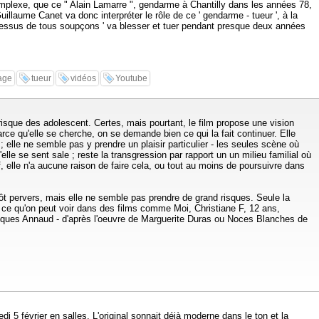
complexe, que ce " Alain Lamarre ", gendarme à Chantilly dans les années 78,
uillaume Canet va donc interpréter le rôle de ce ' gendarme - tueur ', à la
 dessus de tous soupçons ' va blesser et tuer pendant presque deux années
age
tueur
vidéos
Youtube
 risque des adolescent. Certes, mais pourtant, le film propose une vision
ce qu'elle se cherche, on se demande bien ce qui la fait continuer. Elle
 ; elle ne semble pas y prendre un plaisir particulier - les seules scène où
lle se sent sale ; reste la transgression par rapport un un milieu familial où
ef, elle n'a aucune raison de faire cela, ou tout au moins de poursuivre dans
tôt pervers, mais elle ne semble pas prendre de grand risques. Seule la
de ce qu'on peut voir dans des films comme Moi, Christiane F, 12 ans,
acques Annaud - d'après l'oeuvre de Marguerite Duras ou Noces Blanches de
 5 février en salles. L'original sonnait déjà moderne dans le ton et la