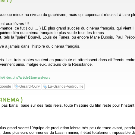
eaucoup mieux au niveau du graphisme, mais qui cependant résussit à faire plu
ent aux lèvres !!!
mande, ce fut ( oui ... ) LE plus grand succés du cinéma français, qui vient i
inquième film du cinéma français le plus vu de tous les temps.
ant, tels la "paire" Bourvil, Louis de Funès, ou encore Marie Dubois, Paul Prébo
é à jamais dans l'histoire du cinéma français.
 Les trois pilotes sautent en parachute et atterrissent dans différents endroit
eviennent ainsi, malgré eux, acteurs de la Résistance.
info/index.php?article19/gerard-oury
google
Gérard-Oury
La-Grande-Vadrouille
 CINEMA )
 pas banal, basé sur des faits réels, toute l'histoire du film reste pour l'inst
e plus grand secret.L'équipe de production laisse très peu de trace avant, penda
age, dans plusieurs communes du bassin minier, il était totalement impossible d