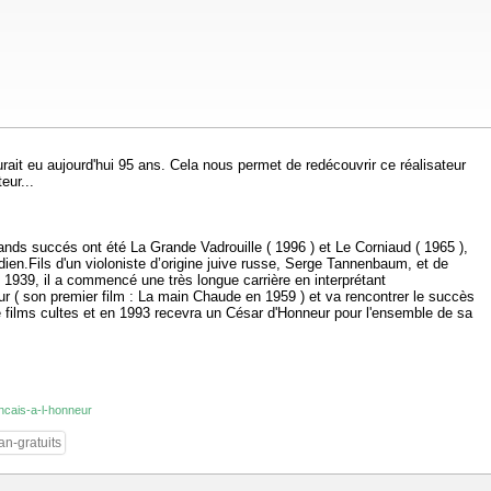
ait eu aujourd'hui 95 ans. Cela nous permet de redécouvrir ce réalisateur
eur...
rands succés ont été La Grande Vadrouille ( 1996 ) et Le Corniaud ( 1965 ),
dien.Fils d'un violoniste d’origine juive russe, Serge Tannenbaum, et de
 1939, il a commencé une très longue carrière en interprétant
ur ( son premier film : La main Chaude en 1959 ) et va rencontrer le succès
de films cultes et en 1993 recevra un César d'Honneur pour l'ensemble de sa
ancais-a-l-honneur
an-gratuits