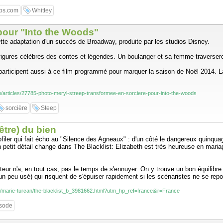
bs.com
Whittey
 pour "Into the Woods"
cette adaptation d'un succès de Broadway, produite par les studios Disney.
figures célèbres des contes et légendes. Un boulanger et sa femme traverseron
rticipent aussi à ce film programmé pour marquer la saison de Noël 2014. L
/articles/27785-photo-meryl-streep-transformee-en-sorciere-pour-into-the-woods
sorcière
Steep
être) du bien
rofiler qui fait écho au "Silence des Agneaux" : d'un côté le dangereux quinqua
petit détail change dans The Blacklist: Elizabeth est très heureuse en mariag
teur n'a, en tout cas, pas le temps de s'ennuyer. On y trouve un bon équilibr
n peu usé) qui risquent de s'épuiser rapidement si les scénaristes ne se repo
fr/marie-turcan/the-blacklist_b_3981662.html?utm_hp_ref=france&ir=France
sode