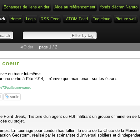
Echanges de liens en dur
Aide au référencement
fonds d'écran Naruto
rli
Home
Login
RSS Feed
ATOM Feed
Tag cloud
Picture wall
◄Older
page 1 / 2
e coeur
ance du tueur lui-même ...
ne sortie à l'été 2014, il n'arrive que maintenant sur les écrans...........
cle73/guillaume-canet
fr
sortie
de Point Break, l'histoire d'un agent du FBI infiltrant un groupe criminel en se
cée du projet.
u temps. En tournage pour London has fallen, la suite de La Chute de la Maison
'action Geostorm, réalisé par le scénariste d'Universal soldiers et d'Independ