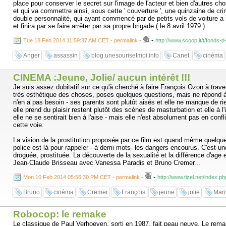
place pour conserver le secret sur l'image de l'acteur et bien d'autres 
et qui va commettre ainsi, sous cette ' couverture ', une quinzaine de crim
double personnalité, qui ayant commencé par de petits vols de voiture a
et finira par se faire arrêter par sa propre brigade ( le 8 avril 1979 )....
-
Tue 18 Feb 2014 11:59:37 AM CET - permalink
-
http://www.scoop.it/t/fonds-
Anger
assassin
blog.unesourisetmoi.info
Canet
cinéma
CINEMA :Jeune, Jolie/ aucun intérêt !!!
Je suis assez dubitatif sur ce qu'à cherché à faire François Ozon à traver
très esthétique des choses, poses quelques questions, mais ne répond à a
n'en a pas besoin - ses parents sont plutôt aisés et elle ne manque de rien
elle prend du plaisir restent plutôt des scènes de masturbation et elle à 
elle ne se sentirait bien à l'aise - mais elle n'est absolument pas en conf
cette voie.
La vision de la prostitution proposée par ce film est quand même quelque 
police est là pour rappeler - à demi mots- les dangers encourus. C'est un
droguée, prostituée. La découverte de la sexualité et la différence d'
Jean-Claude Brisseau avec Vanessa Paradis et Bruno Cremer...
-
Mon 10 Feb 2014 05:56:30 PM CET - permalink
-
http://www.tizel.net/ind
Bruno
cinéma
Cremer
François
jeune
jolie
Mar
Robocop: le remake
Le classique de Paul Verhoeven, sorti en 1987, fait peau neuve. Le remake