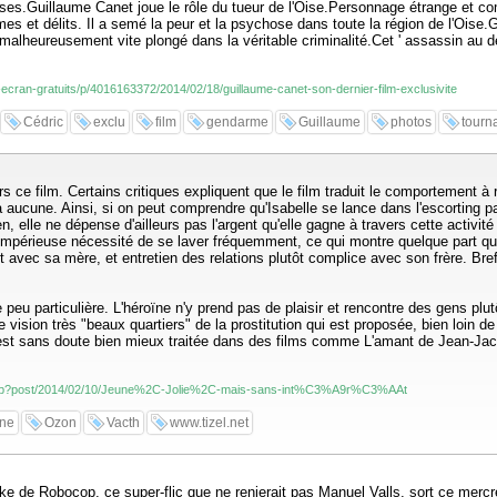
choses.Guillaume Canet joue le rôle du tueur de l'Oise.Personnage étrange et 
es et délits. Il a semé la peur et la psychose dans toute la région de l'Oise.G
 malheureusement vite plongé dans la véritable criminalité.Cet ' assassin au
d-ecran-gratuits/p/4016163372/2014/02/18/guillaume-canet-son-dernier-film-exclusivite
Cédric
exclu
film
gendarme
Guillaume
photos
tourn
s ce film. Certains critiques expliquent que le film traduit le comportement à
ucune. Ainsi, si on peut comprendre qu'Isabelle se lance dans l'escorting par
, elle ne dépense d'ailleurs pas l'argent qu'elle gagne à travers cette activité
l'impérieuse nécessité de se laver fréquemment, ce qui montre quelque part qu'e
lit avec sa mère, et entretien des relations plutôt complice avec son frère. Br
peu particulière. L'héroïne n'y prend pas de plaisir et rencontre des gens plu
e vision très "beaux quartiers" de la prostitution qui est proposée, bien loin 
age est sans doute bien mieux traitée dans des films comme L'amant de Jean-J
ex.php?post/2014/02/10/Jeune%2C-Jolie%2C-mais-sans-int%C3%A9r%C3%AAt
ine
Ozon
Vacth
www.tizel.net
 de Robocop, ce super-flic que ne renierait pas Manuel Valls, sort ce mercredi