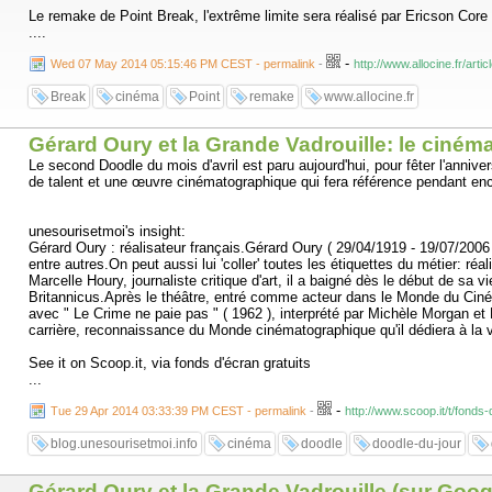
Le remake de Point Break, l'extrême limite sera réalisé par Ericson Core 
....
-
Wed 07 May 2014 05:15:46 PM CEST - permalink
-
http://www.allocine.fr/art
Break
cinéma
Point
remake
www.allocine.fr
Gérard Oury et la Grande Vadrouille: le ciném
Le second Doodle du mois d'avril est paru aujourd'hui, pour fêter l'anni
de talent et une œuvre cinématographique qui fera référence pendant enc
unesourisetmoi's insight:
Gérard Oury : réalisateur français.Gérard Oury ( 29/04/1919 - 19/07/2006 
entre autres.On peut aussi lui 'coller' toutes les étiquettes du métier: r
Marcelle Houry, journaliste critique d'art, il a baigné dès le début de 
Britannicus.Après le théâtre, entré comme acteur dans le Monde du Cinéma
avec " Le Crime ne paie pas " ( 1962 ), interprété par Michèle Morgan et
carrière, reconnaissance du Monde cinématographique qu'il dédiera à la
See it on Scoop.it, via fonds d'écran gratuits
...
-
Tue 29 Apr 2014 03:33:39 PM CEST - permalink
-
http://www.scoop.it/t/fonds
blog.unesourisetmoi.info
cinéma
doodle
doodle-du-jour
Gérard Oury et la Grande Vadrouille (sur Googl