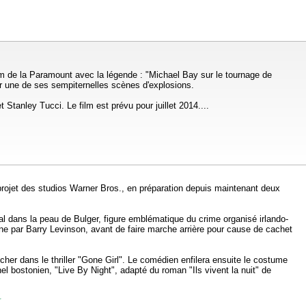
m de la Paramount avec la légende : "Michael Bay sur le tournage de
mer une de ses sempiternelles scènes d'explosions.
Stanley Tucci. Le film est prévu pour juillet 2014....
projet des studios Warner Bros., en préparation depuis maintenant deux
al dans la peau de Bulger, figure emblématique du crime organisé irlando-
ène par Barry Levinson, avant de faire marche arrière pour cause de cachet
ncher dans le thriller "Gone Girl". Le comédien enfilera ensuite le costume
 bostonien, "Live By Night", adapté du roman "Ils vivent la nuit" de
r