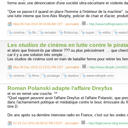
forme avec une dénonciation d'une société ultra-sécuritaire et violente da
"Que se passe-t-il quand on place l'homme à l'intérieur de la machine",
une lutte interne que livre Alex Murphy, policier de chair et d'acier, pro
-
Wed 05 Feb 2014 09:34:06 AM CET - permalink
-
http://www.huffingtonpost.
cinéma
flic
remake
Robocop
super
vidéo
www.h
Les studios de cinéma en lutte contre le pirat
et alors que finiront-ils par obtenir ??? ou plus précisément ... que cherch
car il y a une solution très simple ...
Les studios de cinéma sont en train de batailler ferme pour retirer les lien
-
Mon 09 Dec 2013 12:15:51 PM CET - permalink
-
http://www.nikopik.com/2013
cinéma
films
piratage
studios
www.nikopik.com
Roman Polanski adapte l’affaire Dreyfus
et on en remet une couche ^^
^Quel rapport peuvent avoir l'affaire Dreyfus et l'affaire Polanski, que p
dans l'acharnement politique et médiatique contre le bouc émissaire du XI
titre D.
Dix ans après sa dernière interview radio en France, c'est sur les ondes 
-
Fri 25 Oct 2013 06:06:52 PM CEST - permalink
-
http://bigbrowser.blog.lemo