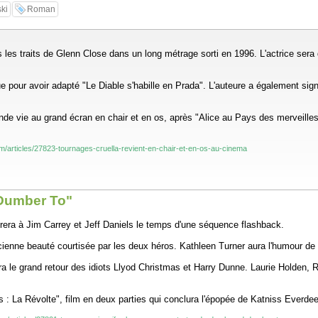
ki
Roman
 traits de Glenn Close dans un long métrage sorti en 1996. L'actrice sera d'a
 pour avoir adapté "Le Diable s'habille en Prada". L'auteure a également sig
e vie au grand écran en chair et en os, après "Alice au Pays des merveilles" 
m/articles/27823-tournages-cruella-revient-en-chair-et-en-os-au-cinema
 Dumber To"
era à Jim Carrey et Jeff Daniels le temps d'une séquence flashback.
ncienne beauté courtisée par les deux héros. Kathleen Turner aura l'humour d
le grand retour des idiots Llyod Christmas et Harry Dunne. Laurie Holden, R
a Révolte", film en deux parties qui conclura l'épopée de Katniss Everdeen,