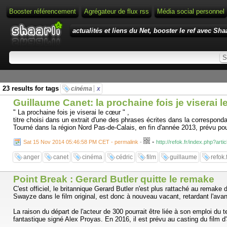
Booster référencement
Agrégateur de flux rss
Média social personnel
actualités et liens du Net, booster le ref avec Shaa
23 results for tags
cinéma
x
Guillaume Canet: la prochaine fois je viserai l
" La prochaine fois je viserai le cœur " ,
titre choisi dans un extrait d'une des phrases écrites dans la correspond
Tourné dans la région Nord Pas-de-Calais, en fin d'année 2013, prévu pour u
-
Sat 15 Nov 2014 05:46:58 PM CET - permalink
-
http://refok.fr/index.php?arti
anger
canet
cinéma
cédric
film
guillaume
refok.
Point Break : Gerard Butler quitte le remake
C'est officiel, le britannique Gerard Butler n'est plus rattaché au remake 
Swayze dans le film original, est donc à nouveau vacant, retardant l'avan
La raison du départ de l'acteur de 300 pourrait être liée à son emploi d
fantastique signé Alex Proyas. En 2016, il est prévu au casting du film d