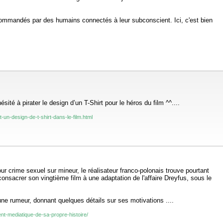
 commandés par des humains connectés à leur subconscient. Ici, c'est bien
sité à pirater le design d’un T-Shirt pour le héros du film ^^....
-un-design-de-t-shirt-dans-le-film.html
our crime sexuel sur mineur, le réalisateur franco-polonais trouve pourtant
onsacrer son vingtième film à une adaptation de l'affaire Dreyfus, sous le
une rumeur, donnant quelques détails sur ses motivations ....
nt-mediatique-de-sa-propre-histoire/