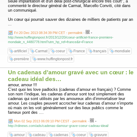
seule implantation et d'un délai post-chirurgical encore très court", a
commenté le directeur général de Carmat, Marcello Conviti, cité dans
un communiqué.
Un cœur qui pourrait sauver des dizaines de milliers de patients par an
...
-
Fri 20 Dec 2013 08:34:39 PM CET - permalink
-
http://www.huffingtonpost.fr/2013/12/20/coeur-artificiel-france-premiere-
mondiale_n_4480778.html?utm_hp_ref=france&ir=France
artificiel
Carmat
coeur
France
français
mondiale
première
www.huffingtonpost.fr
Un cadenas d’amour gravé avec un cœur : le
cadeau idéal des…
amour, amour !!!
C’est quoi les love padlocks (cadenas d’amour en français) ? Comme
son nom l’indique, les cadenas d’amour sont tout simplement des
cadenas qui sont utilisés par les amoureux afin d’immortaliser leur
amour. Les couples peuvent accrocher leur cadenas d’amour n’importe
où mais on les voit généralement sur des lieux publics comme le
fameux pont des ....
-
Mon 02 Sep 2013 06:09:10 PM CEST - permalink
-
http://rdinews.com/ads/cadenas-damour-grave-coeur-cadeau-ideal/
amour
cadeau
cadenas
coeur
gravure