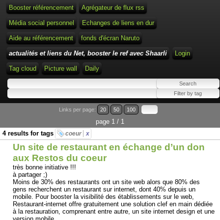
Booster référencement
Agrégateur de flux rss
Média social personnel
Echanges de liens en dur
Aide au référencement
fonds d'écran Naruto
actualités et liens du Net, booster le ref avec Shaarli
Login
Tag cloud
Picture wall
Daily
Links per page:
20
50
100
page 1 / 1
4 results for tags
coeur
x
Un site de restaurant en échange d’un don
aux Restos du coeur
très bonne initiative !!!
à partager ;)
Moins de 30% des restaurants ont un site web alors que 80% des
gens recherchent un restaurant sur internet, dont 40% depuis un
mobile. Pour booster la visibilité des établissements sur le web,
Restaurant-internet offre gratuitement une solution clef en main dédiée
à la restauration, comprenant entre autre, un site internet design et une
version mobile...