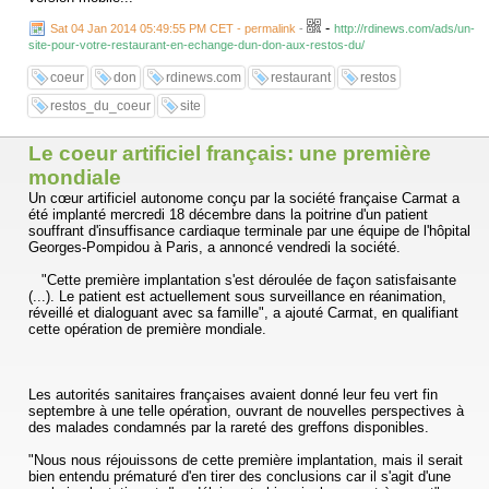
-
Sat 04 Jan 2014 05:49:55 PM CET - permalink
-
http://rdinews.com/ads/un-
site-pour-votre-restaurant-en-echange-dun-don-aux-restos-du/
coeur
don
rdinews.com
restaurant
restos
restos_du_coeur
site
Le coeur artificiel français: une première
mondiale
Un cœur artificiel autonome conçu par la société française Carmat a
été implanté mercredi 18 décembre dans la poitrine d'un patient
souffrant d'insuffisance cardiaque terminale par une équipe de l'hôpital
Georges-Pompidou à Paris, a annoncé vendredi la société.
"Cette première implantation s'est déroulée de façon satisfaisante
(...). Le patient est actuellement sous surveillance en réanimation,
réveillé et dialoguant avec sa famille", a ajouté Carmat, en qualifiant
cette opération de première mondiale.
Les autorités sanitaires françaises avaient donné leur feu vert fin
septembre à une telle opération, ouvrant de nouvelles perspectives à
des malades condamnés par la rareté des greffons disponibles.
"Nous nous réjouissons de cette première implantation, mais il serait
bien entendu prématuré d'en tirer des conclusions car il s'agit d'une