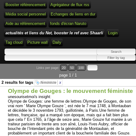
Booster référencement
Agrégateur de flux rss
Média social personnel
Echanges de liens en dur
Aide au référencement
fonds d'écran Naruto
actualités et liens du Net, booster le ref avec Shaarli
Login
Tag cloud
Picture wall
Daily
Links per page:
20
50
100
page 1 / 1
2 results for tags
féministe
x
Olympe de Gouges : le mouvement féministe
unesourisetmoi's insight:
Olympe de Gouges: une femme de lettres.Olympe de Gouges, de son
vrai nom ' Marie Olympe Gouze ', est née le 7 mai 1748, à Montauban
et décédée le 3 novembre 1793, guillotinée, à Paris.Une femme de
lettres, française, qui a marqué son époque, mais qui a fait bien plus
que cela !' En 1765, à l’âge de seize ans, Marie Gouze fut mariée à un
traiteur parisien de trente ans son aîné, Louis-Yves Aubry, officier de
bouche de l’Intendant près de la généralité de Montauban, et
probablement un important client de la boucherie familiale des Gouze.