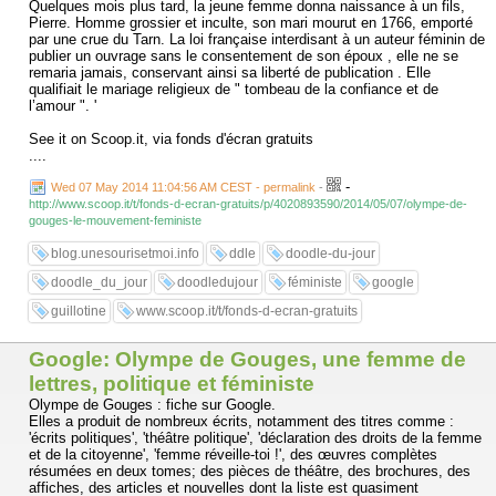
Quelques mois plus tard, la jeune femme donna naissance à un fils,
Pierre. Homme grossier et inculte, son mari mourut en 1766, emporté
par une crue du Tarn. La loi française interdisant à un auteur féminin de
publier un ouvrage sans le consentement de son époux , elle ne se
remaria jamais, conservant ainsi sa liberté de publication . Elle
qualifiait le mariage religieux de " tombeau de la confiance et de
l’amour ". '
See it on Scoop.it, via fonds d'écran gratuits
....
-
Wed 07 May 2014 11:04:56 AM CEST - permalink
-
http://www.scoop.it/t/fonds-d-ecran-gratuits/p/4020893590/2014/05/07/olympe-de-
gouges-le-mouvement-feministe
blog.unesourisetmoi.info
ddle
doodle-du-jour
doodle_du_jour
doodledujour
féministe
google
guillotine
www.scoop.it/t/fonds-d-ecran-gratuits
Google: Olympe de Gouges, une femme de
lettres, politique et féministe
Olympe de Gouges : fiche sur Google.
Elles a produit de nombreux écrits, notamment des titres comme :
'écrits politiques', 'théâtre politique', 'déclaration des droits de la femme
et de la citoyenne', 'femme réveille-toi !', des œuvres complètes
résumées en deux tomes; des pièces de théâtre, des brochures, des
affiches, des articles et nouvelles dont la liste est quasiment