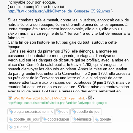
incroyable pour son époque.
( une liste complète se trouve ici :
http://fr.wikipedia.org/wiki/Olympe_de_Gouges#.C5.92uvres
)
Si les combats qu'elle menait, contre les injustices, annonçait ceux de
notre siècle, à son époque, écrire et émettre ainsi de telles opinions à
cette époque était totalement inconcevable, elle a su, elle a voulu
s'exprimer, mais ce régime de la " Terreur " a eu vite fait de réussir à la
faire taire ...
Car la fin de son histoire ne fut pas gaie du tout, surtout à cette
époque:
' Dans ses écrits du printemps 1793, elle dénonça la montée en
puissance de la dictature montagnarde, partageant l’analyse de
Vergniaud sur les dangers de dictature qui se profilait, avec la mise en
place d’un Comité de salut public, le 6 avril 1793, qui s’arrogeait le
pouvoir d’envoyer les députés en prison. Après la mise en accusation
du parti girondin tout entier à la Convention, le 2 juin 1793, elle adressa
au président de la Convention une lettre où elle s’indignait de cette
mesure attentatoire aux principes démocratiques (9 juin 1793), mais ce
courrier fut censuré en cours de lecture. S’étant mise en contravention
avec la loi de mars 1793 sur la répression des écrits remettant en
cause le principe républicain ( elle composa une affiche à caractère
-
Wed 07 May 2014 10:57:01 AM CEST - permalink
-
fédéraliste ou girondin sous le titre de Les Trois urnes ou le Salut de la
http://blog.unesourisetmoi.info/index.php?article42/olympe-de-gouges
patrie, par un voyageur aérien ), elle fut arrêtée par les Montagnards le
20 juillet 1793, jour de l'affichage du texte, et déférée le 6 août 1793
blog.unesourisetmoi.info
ddle
doodle-du-jour
devant le tribunal révolutionnaire qui l’inculpa.' ( Wikipédia )
Elle est considérée, par beaucoup et à juste titre, comme une des
doodle_du_jour
doodledujour
féministe
google
pionnières du féminisme, souvent prise pour emblème par les
mouvements pour la libération des femmes.
guillotine
Olympe de Gouges monta sur l’échafaud avec courage et dignité et