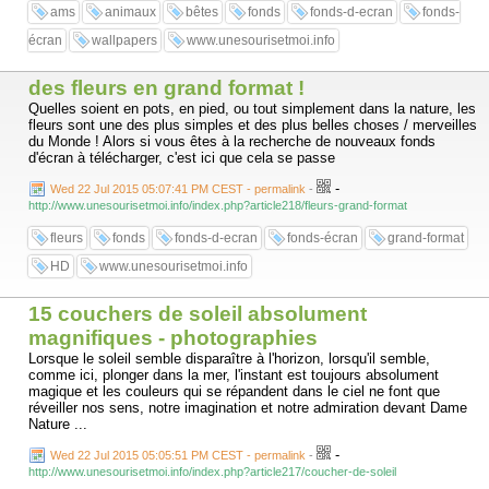
ams
animaux
bêtes
fonds
fonds-d-ecran
fonds-
écran
wallpapers
www.unesourisetmoi.info
des fleurs en grand format !
Quelles soient en pots, en pied, ou tout simplement dans la nature, les
fleurs sont une des plus simples et des plus belles choses / merveilles
du Monde ! Alors si vous êtes à la recherche de nouveaux fonds
d'écran à télécharger, c'est ici que cela se passe
-
Wed 22 Jul 2015 05:07:41 PM CEST - permalink
-
http://www.unesourisetmoi.info/index.php?article218/fleurs-grand-format
fleurs
fonds
fonds-d-ecran
fonds-écran
grand-format
HD
www.unesourisetmoi.info
15 couchers de soleil absolument
magnifiques - photographies
Lorsque le soleil semble disparaître à l'horizon, lorsqu'il semble,
comme ici, plonger dans la mer, l'instant est toujours absolument
magique et les couleurs qui se répandent dans le ciel ne font que
réveiller nos sens, notre imagination et notre admiration devant Dame
Nature ...
-
Wed 22 Jul 2015 05:05:51 PM CEST - permalink
-
http://www.unesourisetmoi.info/index.php?article217/coucher-de-soleil