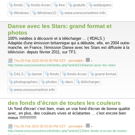
fonds
fonds-écran
free
gratuits
wallpapers
Windows
Windows10
www.unesourisetmoi.info
Danse avec les Stars: grand format et
photos
100% inédites à découvrir et à télécharger ... ( #DALS )
Adaptée d'une émission britannique qui a débutée, elle, en 2004 outre-
manche, en France, l'émission Danse avec les Stars est diffusée à la
télévision depuis février 2011, sur TF1.
-
Thu 05 Feb 2015 06:54:35 PM CET - permalink
-
http://www.unesourisetmoi.info/index.php?article214/danse-avec-les-stars
DALS
danse
fonds
fonds-écran
grand-format
photographies
photos
stars
télécharger
www.unesourisetmoi.info
des fonds d'écran de toutes les couleurs
Un 'fond d'écran' c'est bien, mais un vrai fond d'écran de bonne qualité
avec, en plus, des couleurs vives et éclatantes ... c'est encore bien
mieux !!!!!!!!!!!!!!
-
Thu 05 Feb 2015 06:53:00 PM CET - permalink
-
http://www.unesourisetmoi.info/index.php?article213/des-fonds-d-ecran-de-toutes-