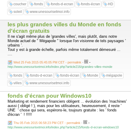
coucher
fonds
fonds-d-ecran
fonds-écran
HD
soleil
www.unesourisetmoi.info
les plus grandes villes du Monde en fonds
d'écran gratuits
Il ne s'agit même plus de 'grandes villes', mais plutôt, dans notre
Monde actuel de " Mégapole " lorsque l'on visionne de tels paysages '
urbains '.
Tout y est à grande échelle, parfois même totalement démesuré ...
....
-
Wed 25 Feb 2015 05:45:05 PM CET - permalink
-
http://www.unesourisetmoi.info/index.php?article216/grandes-villes-monde
fonds
fonds-d-ecran
fonds-écran
Monde
mégapole
villes
www.unesourisetmoi.info
fonds d'écran pour Windows10
Marketing et rendement financiers obligent ... évolution des 'machines'
aussi ( obligé ! ), mais pour les utilisateurs, heureusement, il reste '
UNE ' chose qui sera, espérons-le, toujours gratuite : les ' fonds
d'écran ' ! !!!!!
-
Thu 05 Feb 2015 06:58:23 PM CET - permalink
-
http://www.unesourisetmoi.info/index.php?article215/fonds-d-ecran-windows10