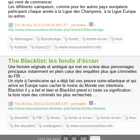
qui vient de commencer.
Les différents vainqueurs, comme pour les autres pays européens
participent chaque année à la Ligue des Champions, à la Ligue Europa
ou autres.
-
Thu 06 Nov 2014 12:58:26 AM CET - permalink
-
http://www.unesourisetmoi.info/index.php?article193/bundesliga
Allemagne
Bundesliga
fonds
fonds-écran
foot
football
lepraz23
www.unesourisetmoi.info
The Blacklist: les fonds d'écran
Une histoire originale et ambiguë qui met en scène deux personnages
principaux notamment en plein cœur des enquêtes plus que criminelles
du FBI ...
Un style à l'américaine qui a déjà fait ses preuve outre-atlantique et qui
arrive en Europe sans cacher le moins du Monde ses intentions.
Blacklist il y a bel et bien et Blacklist prend ici toute sa signification :
la liste noire des criminels les plus recherchés ....
-
Thu 06 Nov 2014 12:53:54 AM CET - permalink
-
http://www.unesourisetmoi.info/index.php?article191/the-blacklist
blacklist
FBI
fonds
fonds-d-ecran
fonds-écran
free
the-blacklist
wallpapers
www.unesourisetmoi.info
Links per page:
20
50
100