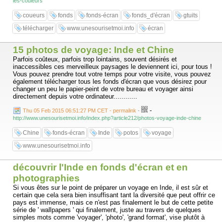
les-couleurs
coueurs
fonds
fonds-écran
fonds_d'écran
gtuits
télécharger
www.unesourisetmoi.info
écran
15 photos de voyage: Inde et Chine
Parfois coûteux, parfois trop lointains, souvent désirés et
inaccessibles ces merveilleux paysages le deviennent ici, pour tous !
Vous pouvez prendre tout votre temps pour votre visite, vous pouvez
également télécharger tous les fonds d'écran que vous désirez pour
changer un peu le papier-peint de votre bureau et voyager ainsi
directement depuis votre ordinateur............
-
Thu 05 Feb 2015 06:51:27 PM CET - permalink
-
http://www.unesourisetmoi.info/index.php?article212/photos-voyage-inde-chine
Chine
fonds-écran
Inde
potos
voyage
www.unesourisetmoi.info
découvrir l'Inde en fonds d'écran et en
photographies
Si vous êtes sur le point de préparer un voyage en Inde, il est sûr et
certain que cela sera bien insuffisant tant la diversité que peut offrir ce
pays est immense, mais ce n'est pas finalement le but de cette petite
série de ' wallpapers ' qui finalement, juste au travers de quelques
simples mots comme 'voyager', 'photo', 'grand format', vise plutôt à