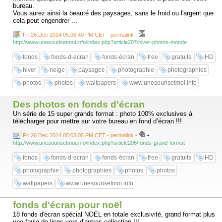
bureau.
Vous aurez ainsi la beauté des paysages, sans le froid ou l'argent que
cela peut engendrer ...
-
Fri 26 Dec 2014 05:06:40 PM CET - permalink
-
http://www.unesourisetmoi.info/index.php?article207/hiver-photos-monde
fonds
fonds-d-ecran
fonds-écran
free
gratuits
HD
hiver
neige
paysages
photographie
photographies
photos
photos
wallpapers
www.unesourisetmoi.info
Des photos en fonds d'écran
Un série de 15 super grands format : photo 100% exclusives à
télécharger pour mettre sur votre bureau en fond d’écran !!!
-
Fri 26 Dec 2014 05:03:05 PM CET - permalink
-
http://www.unesourisetmoi.info/index.php?article206/fonds-grand-format
fonds
fonds-d-ecran
fonds-écran
free
gratuits
HD
photographie
photographies
photos
photos
wallpapers
www.unesourisetmoi.info
fonds d'écran pour noël
18 fonds d'écran spécial NOËL en totale exclusivité, grand format plus
une foule de liens vers d'autres collection !!!