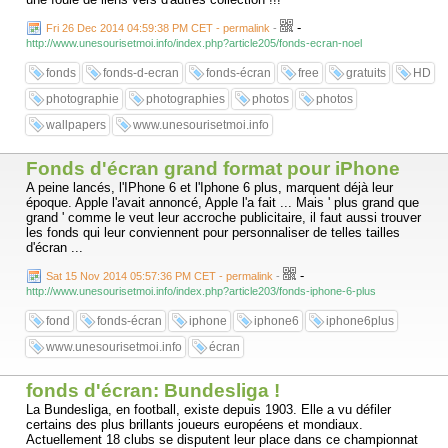
-
Fri 26 Dec 2014 04:59:38 PM CET - permalink
-
http://www.unesourisetmoi.info/index.php?article205/fonds-ecran-noel
fonds
fonds-d-ecran
fonds-écran
free
gratuits
HD
photographie
photographies
photos
photos
wallpapers
www.unesourisetmoi.info
Fonds d'écran grand format pour iPhone
A peine lancés, l'IPhone 6 et l'Iphone 6 plus, marquent déjà leur
époque. Apple l'avait annoncé, Apple l'a fait ... Mais ' plus grand que
grand ' comme le veut leur accroche publicitaire, il faut aussi trouver
les fonds qui leur conviennent pour personnaliser de telles tailles
d'écran ...
-
Sat 15 Nov 2014 05:57:36 PM CET - permalink
-
http://www.unesourisetmoi.info/index.php?article203/fonds-iphone-6-plus
fond
fonds-écran
iphone
iphone6
iphone6plus
www.unesourisetmoi.info
écran
fonds d'écran: Bundesliga !
La Bundesliga, en football, existe depuis 1903. Elle a vu défiler
certains des plus brillants joueurs européens et mondiaux.
Actuellement 18 clubs se disputent leur place dans ce championnat