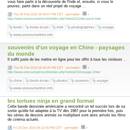
vous faire partir à la découverte de l'Inde et, ensuite, si vous le
pouvez, partir dans un réel projet de voyage ...
-
Thu 05 Feb 2015 06:45:57 PM CET - permalink
-
http://www.unesourisetmoi.info/index.php?article211/decouvrir-inde
fonds
fonds-écran
Inde
photographies
voyage
www.unesourisetmoi.info
souvenirs d'un voyage en Chine - paysages
du monde
Il suffit juste de les mettre en ligne pour les offrir à tous les visiteurs ...
-
Thu 05 Feb 2015 06:44:05 PM CET - permalink
-
http://www.unesourisetmoi.info/index.php?article210/voyage-chine
chine
fonds-écran
photos
souenirs
voyage
www.unesourisetmoi.info
les tortues ninja en grand format
Cette bande dessinée américaine a rencontré un tel succès lors de sa
sortie qu'elle fut adaptée à la TV dès 1987 pour la première fois, puis
les séries de dessins animés se multipliant sont alors arrivés les films
de cinéma actuels.
-
Fri 26 Dec 2014 05:12:55 PM CET - permalink
-