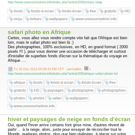
http://www.unesourisetmoi.info/index.php?article209/tortues-ninja
fonds
fonds-d-ecran
fonds-écran
free
gratuits
HD
ninja
tortues
wallpapers
www.unesourisetmoi.info
safari photo en Afrique
Certes, vous allez vous rendre compte vite fait que l'Afrique est bien
loin, mais le safari photo est bien là :)
Des photographies, 100% exclusives, en HD, en grand format ( 2000
pixels !!! ), pour vous donner une occasion de télécharger et surtout
d'installer de superbes fonds d'écran sur la thématique du voyage en
Afrique ....
-
Fri 26 Dec 2014 05:09:43 PM CET - permalink
-
http://www.unesourisetmoi.info/index.php?article208/afrique-safari-photo-hd
afrique
fonds
fonds-d-ecran
fonds-écran
free
gratuits
HD
paysages
photographie
photographies
photos
photos
safari
wallpapers
www.unesourisetmoi.info
hiver et paysages de neige en fonds d'écran
Oui, quand l'hiver arrive certains font grise mine, d'autres rêvent de
partir ... à la neige, alors, juste pour essayer de réconcilier tout le
Monde, quelques photos, plus que bien réalisées, à placer sur votre