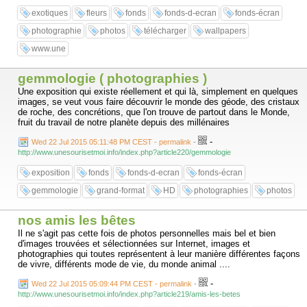
exotiques
fleurs
fonds
fonds-d-ecran
fonds-écran
photographie
photos
télécharger
wallpapers
www.une
gemmologie ( photographies )
Une exposition qui existe réellement et qui là, simplement en quelques
images, se veut vous faire découvrir le monde des géode, des cristaux
de roche, des concrétions, que l'on trouve de partout dans le Monde,
fruit du travail de notre planète depuis des millénaires
-
Wed 22 Jul 2015 05:11:48 PM CEST - permalink
-
http://www.unesourisetmoi.info/index.php?article220/gemmologie
exposition
fonds
fonds-d-ecran
fonds-écran
gemmologie
grand-format
HD
photographies
photos
nos amis les bêtes
Il ne s'agit pas cette fois de photos personnelles mais bel et bien
d'images trouvées et sélectionnées sur Internet, images et
photographies qui toutes représentent à leur manière différentes façons
de vivre, différents mode de vie, du monde animal ....
-
Wed 22 Jul 2015 05:09:44 PM CEST - permalink
-
http://www.unesourisetmoi.info/index.php?article219/amis-les-betes