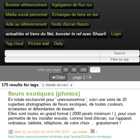
Booster référencement
Agrégateur de flux rss
Média social personnel
Echanges de liens en dur
Aide au référencement
fonds d'écran Naruto
actualités et liens du Net, booster le ref avec Shaarli
Login
Tag cloud
Picture wall
Daily
Links per page:
20
50
100
◄Older
page 1 / 9
175 results for tags
fonds-écran
x
fleurs exotiques (photos)
En totale exclusivité pour ' unesourisetmoi ', voici une série de 20
superbes photographies de fleurs exotiques, de toutes couleurs,
éclatantes et débordantes de beauté.
Elles sont toutes en grand format ( 2000 pixels minimum ! ), pour vous
permettre de les installer ensuite, comme fond d'écran, sur l'appareil,
ordinateur, tablette, téléphone, de votre choix ... gratuitement !
-
Wed 22 Jul 2015 05:14:03 PM CEST - permalink
-
http://www.unesourisetmoi.info/index.php?article221/fleurs-exotiques