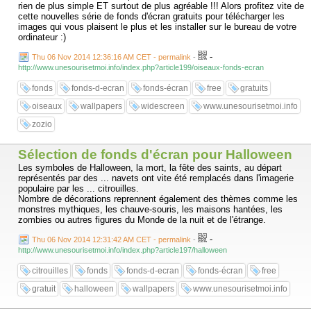
rien de plus simple ET surtout de plus agréable !!! Alors profitez vite de
cette nouvelles série de fonds d'écran gratuits pour télécharger les
images qui vous plaisent le plus et les installer sur le bureau de votre
ordinateur :)
-
Thu 06 Nov 2014 12:36:16 AM CET - permalink
-
http://www.unesourisetmoi.info/index.php?article199/oiseaux-fonds-ecran
fonds
fonds-d-ecran
fonds-écran
free
gratuits
oiseaux
wallpapers
widescreen
www.unesourisetmoi.info
zozio
Sélection de fonds d'écran pour Halloween
Les symboles de Halloween, la mort, la fête des saints, au départ
représentés par des ... navets ont vite été remplacés dans l'imagerie
populaire par les ... citrouilles.
Nombre de décorations reprennent également des thèmes comme les
monstres mythiques, les chauve-souris, les maisons hantées, les
zombies ou autres figures du Monde de la nuit et de l'étrange.
-
Thu 06 Nov 2014 12:31:42 AM CET - permalink
-
http://www.unesourisetmoi.info/index.php?article197/halloween
citrouilles
fonds
fonds-d-ecran
fonds-écran
free
gratuit
halloween
wallpapers
www.unesourisetmoi.info