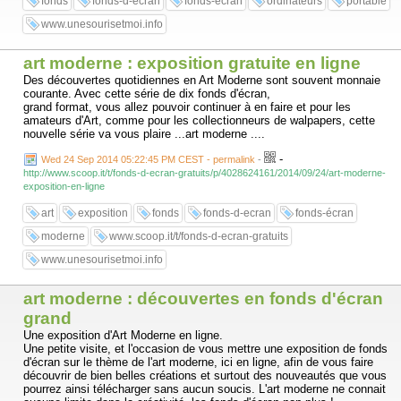
fonds
fonds-d-ecran
fonds-écran
ordinateurs
portable
www.unesourisetmoi.info
art moderne : exposition gratuite en ligne
Des découvertes quotidiennes en Art Moderne sont souvent monnaie
courante. Avec cette série de dix fonds d'écran,
grand format, vous allez pouvoir continuer à en faire et pour les
amateurs d'Art, comme pour les collectionneurs de walpapers, cette
nouvelle série va vous plaire ...art moderne ....
-
Wed 24 Sep 2014 05:22:45 PM CEST - permalink
-
http://www.scoop.it/t/fonds-d-ecran-gratuits/p/4028624161/2014/09/24/art-moderne-
exposition-en-ligne
art
exposition
fonds
fonds-d-ecran
fonds-écran
moderne
www.scoop.it/t/fonds-d-ecran-gratuits
www.unesourisetmoi.info
art moderne : découvertes en fonds d'écran
grand
Une exposition d'Art Moderne en ligne.
Une petite visite, et l'occasion de vous mettre une exposition de fonds
d'écran sur le thème de l'art moderne, ici en ligne, afin de vous faire
découvrir de bien belles créations et surtout des nouveautés que vous
pourrez ainsi télécharger sans aucun soucis. L'art moderne ne connait