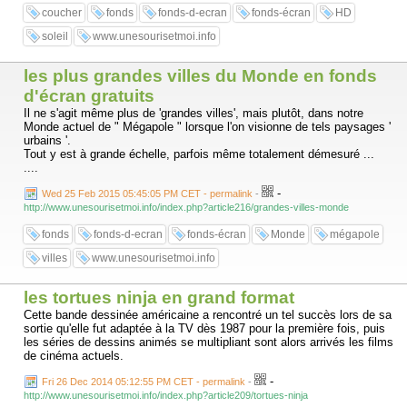
coucher
fonds
fonds-d-ecran
fonds-écran
HD
soleil
www.unesourisetmoi.info
les plus grandes villes du Monde en fonds
d'écran gratuits
Il ne s'agit même plus de 'grandes villes', mais plutôt, dans notre
Monde actuel de " Mégapole " lorsque l'on visionne de tels paysages '
urbains '.
Tout y est à grande échelle, parfois même totalement démesuré ...
....
-
Wed 25 Feb 2015 05:45:05 PM CET - permalink
-
http://www.unesourisetmoi.info/index.php?article216/grandes-villes-monde
fonds
fonds-d-ecran
fonds-écran
Monde
mégapole
villes
www.unesourisetmoi.info
les tortues ninja en grand format
Cette bande dessinée américaine a rencontré un tel succès lors de sa
sortie qu'elle fut adaptée à la TV dès 1987 pour la première fois, puis
les séries de dessins animés se multipliant sont alors arrivés les films
de cinéma actuels.
-
Fri 26 Dec 2014 05:12:55 PM CET - permalink
-
http://www.unesourisetmoi.info/index.php?article209/tortues-ninja