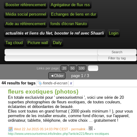
Booster référencement
Agrégateur de flux rss
Média social personnel
Echanges de liens en dur
Aide au référencement
fonds d'écran Naruto
actualités et liens du Net, booster le ref avec Shaarli
Login
Tag cloud
Picture wall
Daily
Links per page:
20
50
100
◄Older
page 1 / 3
44 results for tags
fonds-d-ecran
x
fleurs exotiques (photos)
En totale exclusivité pour ' unesourisetmoi ', voici une série de 20
superbes photographies de fleurs exotiques, de toutes couleurs,
éclatantes et débordantes de beauté.
Elles sont toutes en grand format ( 2000 pixels minimum ! ), pour vous
permettre de les installer ensuite, comme fond d'écran, sur l'appareil,
ordinateur, tablette, téléphone, de votre choix ... gratuitement !
-
Wed 22 Jul 2015 05:14:03 PM CEST - permalink
-
http://www.unesourisetmoi.info/index.php?article221/fleurs-exotiques