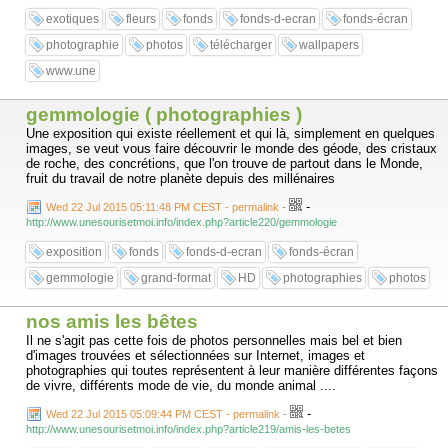
exotiques
fleurs
fonds
fonds-d-ecran
fonds-écran
photographie
photos
télécharger
wallpapers
www.une
gemmologie ( photographies )
Une exposition qui existe réellement et qui là, simplement en quelques
images, se veut vous faire découvrir le monde des géode, des cristaux
de roche, des concrétions, que l'on trouve de partout dans le Monde,
fruit du travail de notre planète depuis des millénaires
-
Wed 22 Jul 2015 05:11:48 PM CEST - permalink
-
http://www.unesourisetmoi.info/index.php?article220/gemmologie
exposition
fonds
fonds-d-ecran
fonds-écran
gemmologie
grand-format
HD
photographies
photos
nos amis les bêtes
Il ne s'agit pas cette fois de photos personnelles mais bel et bien
d'images trouvées et sélectionnées sur Internet, images et
photographies qui toutes représentent à leur manière différentes façons
de vivre, différents mode de vie, du monde animal ....
-
Wed 22 Jul 2015 05:09:44 PM CEST - permalink
-
http://www.unesourisetmoi.info/index.php?article219/amis-les-betes