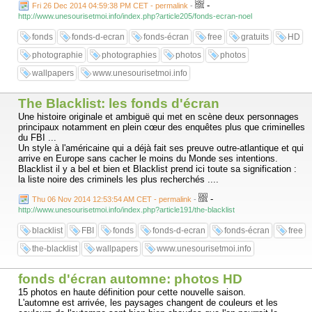
-
Fri 26 Dec 2014 04:59:38 PM CET - permalink
-
http://www.unesourisetmoi.info/index.php?article205/fonds-ecran-noel
fonds
fonds-d-ecran
fonds-écran
free
gratuits
HD
photographie
photographies
photos
photos
wallpapers
www.unesourisetmoi.info
The Blacklist: les fonds d'écran
Une histoire originale et ambiguë qui met en scène deux personnages
principaux notamment en plein cœur des enquêtes plus que criminelles
du FBI ...
Un style à l'américaine qui a déjà fait ses preuve outre-atlantique et qui
arrive en Europe sans cacher le moins du Monde ses intentions.
Blacklist il y a bel et bien et Blacklist prend ici toute sa signification :
la liste noire des criminels les plus recherchés ....
-
Thu 06 Nov 2014 12:53:54 AM CET - permalink
-
http://www.unesourisetmoi.info/index.php?article191/the-blacklist
blacklist
FBI
fonds
fonds-d-ecran
fonds-écran
free
the-blacklist
wallpapers
www.unesourisetmoi.info
fonds d'écran automne: photos HD
15 photos en haute définition pour cette nouvelle saison.
L'automne est arrivée, les paysages changent de couleurs et les