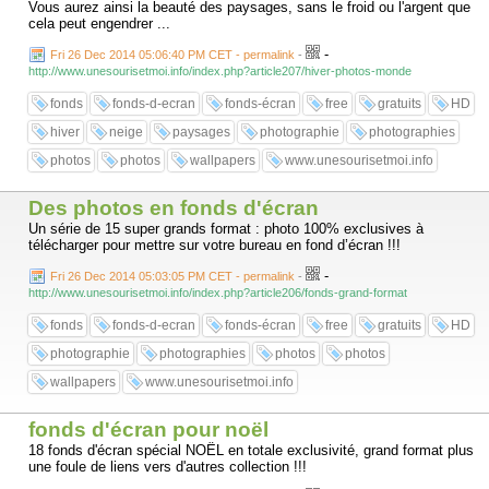
Vous aurez ainsi la beauté des paysages, sans le froid ou l'argent que
cela peut engendrer ...
-
Fri 26 Dec 2014 05:06:40 PM CET - permalink
-
http://www.unesourisetmoi.info/index.php?article207/hiver-photos-monde
fonds
fonds-d-ecran
fonds-écran
free
gratuits
HD
hiver
neige
paysages
photographie
photographies
photos
photos
wallpapers
www.unesourisetmoi.info
Des photos en fonds d'écran
Un série de 15 super grands format : photo 100% exclusives à
télécharger pour mettre sur votre bureau en fond d’écran !!!
-
Fri 26 Dec 2014 05:03:05 PM CET - permalink
-
http://www.unesourisetmoi.info/index.php?article206/fonds-grand-format
fonds
fonds-d-ecran
fonds-écran
free
gratuits
HD
photographie
photographies
photos
photos
wallpapers
www.unesourisetmoi.info
fonds d'écran pour noël
18 fonds d'écran spécial NOËL en totale exclusivité, grand format plus
une foule de liens vers d'autres collection !!!