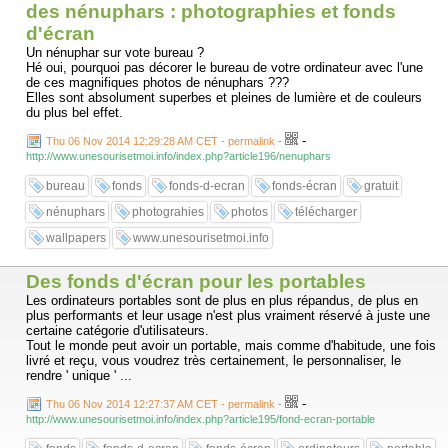
des nénuphars : photographies et fonds
d'écran
Un nénuphar sur vote bureau ?
Hé oui, pourquoi pas décorer le bureau de votre ordinateur avec l'une
de ces magnifiques photos de nénuphars ???
Elles sont absolument superbes et pleines de lumière et de couleurs
du plus bel effet.
-
Thu 06 Nov 2014 12:29:28 AM CET - permalink
-
http://www.unesourisetmoi.info/index.php?article196/nenuphars
bureau
fonds
fonds-d-ecran
fonds-écran
gratuit
nénuphars
photograhies
photos
télécharger
wallpapers
www.unesourisetmoi.info
Des fonds d'écran pour les portables
Les ordinateurs portables sont de plus en plus répandus, de plus en
plus performants et leur usage n'est plus vraiment réservé à juste une
certaine catégorie d'utilisateurs.
Tout le monde peut avoir un portable, mais comme d'habitude, une fois
livré et reçu, vous voudrez très certainement, le personnaliser, le
rendre ' unique ' ...
-
Thu 06 Nov 2014 12:27:37 AM CET - permalink
-
http://www.unesourisetmoi.info/index.php?article195/fond-ecran-portable