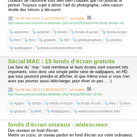
couleurs de l'automne sont bien bien chaudes que l'on pourrait le
penser. Toujours sujet à attirer l’œil du photographe, cette saison
révèle des trésors à découvrir.
-
Thu 06 Nov 2014 12:42:03 AM CET - permalink
-
http://www.unesourisetmoi.info/index.php?article202/automne-fonds-photos-hd
automne
autumn
fonds
fonds-d-ecran
fonds-écran
free
free
gratuits
HD
photographies
photos
wallpapers
www.unesourisetmoi.info
Sécial MAC : 15 fonds d'écran gratuits
Les fans du ' mac ' sont nombreux et leurs écrans sont souvent très
importants, voici donc une simple petite série de wallpapers, en HD,
que tous pourront prendre et afficher, et que même vous si vous n'en
avez pas pourrez aussi télécharger, pour rêver un peu ... :)
-
Thu 06 Nov 2014 12:38:03 AM CET - permalink
-
http://www.unesourisetmoi.info/index.php?article200/mac-15-hd
Apple
fonds
fonds-d-ecran
fonds-écran
free
free
gratuits
MAC
Wallpapers
www.unesourisetmoi.info
fonds d'écran oiseaux - widescreen
Des oiseaux en fond d'écran.
Mettre un zozio, un oiseau pardon en fond d'écran sur votre ordinateur,