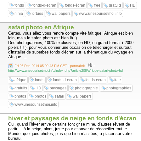
fonds
fonds-d-ecran
fonds-écran
free
gratuits
HD
ninja
tortues
wallpapers
www.unesourisetmoi.info
safari photo en Afrique
Certes, vous allez vous rendre compte vite fait que l'Afrique est bien
loin, mais le safari photo est bien là :)
Des photographies, 100% exclusives, en HD, en grand format ( 2000
pixels !!! ), pour vous donner une occasion de télécharger et surtout
d'installer de superbes fonds d'écran sur la thématique du voyage en
Afrique ....
-
Fri 26 Dec 2014 05:09:43 PM CET - permalink
-
http://www.unesourisetmoi.info/index.php?article208/afrique-safari-photo-hd
afrique
fonds
fonds-d-ecran
fonds-écran
free
gratuits
HD
paysages
photographie
photographies
photos
photos
safari
wallpapers
www.unesourisetmoi.info
hiver et paysages de neige en fonds d'écran
Oui, quand l'hiver arrive certains font grise mine, d'autres rêvent de
partir ... à la neige, alors, juste pour essayer de réconcilier tout le
Monde, quelques photos, plus que bien réalisées, à placer sur votre
bureau.