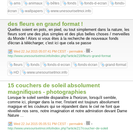
ams
animaux
bêtes
fonds
fonds-d-ecran
fonds-
écran
wallpapers
www.unesourisetmoi.info
des fleurs en grand format !
Quelles soient en pots, en pied, ou tout simplement dans la nature, les
fleurs sont une des plus simples et des plus belles choses / merveilles
du Monde ! Alors si vous êtes à la recherche de nouveaux fonds
d'écran à télécharger, c'est ici que cela se passe
-
Wed 22 Jul 2015 05:07:41 PM CEST - permalink
-
http://www.unesourisetmoi.info/index.php?article218/fleurs-grand-format
fleurs
fonds
fonds-d-ecran
fonds-écran
grand-format
HD
www.unesourisetmoi.info
15 couchers de soleil absolument
magnifiques - photographies
Lorsque le soleil semble disparaître à l'horizon, lorsqu'il semble,
comme ici, plonger dans la mer, l'instant est toujours absolument
magique et les couleurs qui se répandent dans le ciel ne font que
réveiller nos sens, notre imagination et notre admiration devant Dame
Nature ...
-
Wed 22 Jul 2015 05:05:51 PM CEST - permalink
-
http://www.unesourisetmoi.info/index.php?article217/coucher-de-soleil