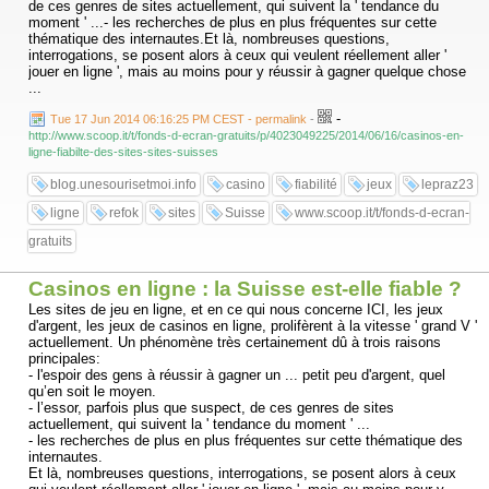
de ces genres de sites actuellement, qui suivent la ' tendance du
moment ' ...- les recherches de plus en plus fréquentes sur cette
thématique des internautes.Et là, nombreuses questions,
interrogations, se posent alors à ceux qui veulent réellement aller '
jouer en ligne ', mais au moins pour y réussir à gagner quelque chose
...
-
Tue 17 Jun 2014 06:16:25 PM CEST - permalink
-
http://www.scoop.it/t/fonds-d-ecran-gratuits/p/4023049225/2014/06/16/casinos-en-
ligne-fiabilte-des-sites-sites-suisses
blog.unesourisetmoi.info
casino
fiabilité
jeux
lepraz23
ligne
refok
sites
Suisse
www.scoop.it/t/fonds-d-ecran-
gratuits
Casinos en ligne : la Suisse est-elle fiable ?
Les sites de jeu en ligne, et en ce qui nous concerne ICI, les jeux
d'argent, les jeux de casinos en ligne, prolifèrent à la vitesse ' grand V '
actuellement. Un phénomène très certainement dû à trois raisons
principales:
- l'espoir des gens à réussir à gagner un ... petit peu d'argent, quel
qu’en soit le moyen.
- l’essor, parfois plus que suspect, de ces genres de sites
actuellement, qui suivent la ' tendance du moment ' ...
- les recherches de plus en plus fréquentes sur cette thématique des
internautes.
Et là, nombreuses questions, interrogations, se posent alors à ceux