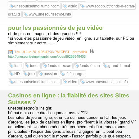
unesourisetmoi.tumblr.com
vidéo
www.scoop.it/t/fonds-d-ecran-
gratuits
www.unesourisetmoi.info
pour les passionnés de jeu vidéo
et de plus en images, et des grandes !!!!
' si vous êtes passionné de jeu vidéo, en ligne, sur tablette, sur PC ou
simplement sur votre... .... '
-
Thu 19 Jun 2014 03:47:33 PM CEST - permalink
-
http://unesourisetmoi.tumblr.com/post/89258548403
fond
fonds
fonds-d-ecran
fonds-écran
grand-format
HD
jeux
passion
télécharger
unesourisetmoi.tumblr.com
vidéo
www.unesourisetmoi.info
Casinos en ligne : la fiabilté des sites Sites
Suisses ?
unesourisetmoi's insight:
hé oui mais ne le dira-t-on jamais assez ???
Les sites de jeu en ligne, et en ce qui nous concerne ICI, les jeux
d'argent, les jeux de casinos en ligne, prolifèrent à la vitesse ' grand V '
actuellement. Un phénomène très certainement dû à trois raisons
principales:- l'espoir des gens à réussir à gagner un ... petit peu
d'argent, quel qu’en soit le moyen.- l’essor, parfois plus que suspect,