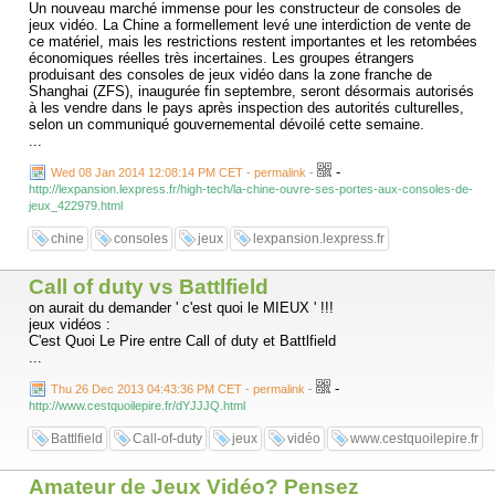
Un nouveau marché immense pour les constructeur de consoles de
jeux vidéo. La Chine a formellement levé une interdiction de vente de
ce matériel, mais les restrictions restent importantes et les retombées
économiques réelles très incertaines. Les groupes étrangers
produisant des consoles de jeux vidéo dans la zone franche de
Shanghai (ZFS), inaugurée fin septembre, seront désormais autorisés
à les vendre dans le pays après inspection des autorités culturelles,
selon un communiqué gouvernemental dévoilé cette semaine.
...
-
Wed 08 Jan 2014 12:08:14 PM CET - permalink
-
http://lexpansion.lexpress.fr/high-tech/la-chine-ouvre-ses-portes-aux-consoles-de-
jeux_422979.html
chine
consoles
jeux
lexpansion.lexpress.fr
Call of duty vs Battlfield
on aurait du demander ' c'est quoi le MIEUX ' !!!
jeux vidéos :
C'est Quoi Le Pire entre Call of duty et Battlfield
...
-
Thu 26 Dec 2013 04:43:36 PM CET - permalink
-
http://www.cestquoilepire.fr/dYJJJQ.html
Battlfield
Call-of-duty
jeux
vidéo
www.cestquoilepire.fr
Amateur de Jeux Vidéo? Pensez