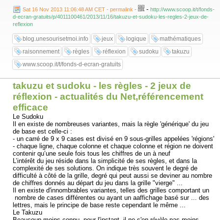
-
Sat 16 Nov 2013 11:06:48 AM CET - permalink
-
http://www.scoop.it/t/fonds-
d-ecran-gratuits/p/4011100461/2013/11/16/takuzu-et-sudoku-les-regles-2-jeux-de-
reflexion
blog.unesourisetmoi.info
jeux
logique
mathématiques
raisonnement
règles
réflexion
sudoku
takuzu
www.scoop.it/t/fonds-d-ecran-gratuits
takuzu et sudoku - les règles - 2 jeux de
réflexion - actualités du Net,référencement
efficace
Le Sudoku
Il en existe de nombreuses variantes, mais la règle 'générique' du jeu
de base est celle-ci :
- un carré de 9 x 9 cases est divisé en 9 sous-grilles appelées 'régions'
- chaque ligne, chaque colonne et chaque colonne et région ne doivent
contenir qu’une seule fois tous les chiffres de un à neuf
L’intérêt du jeu réside dans la simplicité de ses règles, et dans la
complexité de ses solutions. On indique très souvent le degré de
difficulté à côté de la grille, degré qui peut aussi se deviner au nombre
de chiffres donnés au départ du jeu dans la grille "vierge" ...
Il en existe d'innombrables variantes, telles des grilles comportant un
nombre de cases différentes ou ayant un aaffichage basé sur ... des
lettres, mais le principe de base reste cependant le même ...
Le Takuzu
Beaucoup moins connu, pour l'instant, il ne s'en révèle pas moins