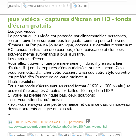
gratuits
www.unesourisetmoi.info
écran
jeux vidéos - captures d'écran en HD - fonds
d'écran gratuits
Les jeux vidéos
La passion du jeu vidéo est partagée par d'innombrables personnes,
l'on en trouve bien sûr pour tous les goûts, comme pour cette série
d'images, et l'on peut y jouer en ligne, comme sur certains monstrueux
PC conçus parfois rien que pour eux, d'une puissance et d'un look
souvent même surprenants à plus d'un titre.
Les captures d'écran
Vous allez trouver ici une première série ( = donc il y en aura bien
d'autres !!! ) de dix captures d'écran réalisées sur ce thème. Cela
vous permettra d'afficher votre passion, ainsi que votre style ou votre
jeu préféré dès l'ouverture de votre ordinateur.
Haute résolution
Tous ces fonds d'écran sont en grand format ( 1920 x 1200 pixels ) et
peuvent être adaptés à toutes les tailles d'écran, de la HD !!!
Si votre jeu préféré n'y figure pas, deux solutions:
- soit vous attendez qu'il arrive
- soit vous envoyez une petite demande, et dans ce cas, un nouveau
dossier sera mis en ligne au plus vite.
...
-
Tue 19 Nov 2013 11:18:23 AM CET - permalink
-
http://www.unesourisetmoi.info/index.php?article106/jeux-videos-hd
capture
fonds_écran
HD
jeu
jeux
lepraz23