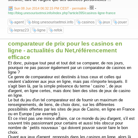
-
Sun 08 Jun 2014 06:32:15 PM CEST - permalink
-
http://blog.unesourisetmoi.info/index.php?article395/casinos-ligne-france
agent
blog.unesourisetmoi.info
casinos
jeux
jouer
lepraz23
ligne
refok
comparateur de prix pour les casinos en
ligne - actualités du Net,référencement
efficace
Et donc, puisque tout peut et tout doit se comparer, de nos jours,
pourquoi ne pas passer également par un comparateur de casinos en
ligne ?
Ce genre de comparateur est destinés à tous ceux et celles qui
veulent s'adonner aux jeux en ligne, mais pas n'importe lesquels. Il
s'agit bien là, par la simple présence du terme ' casino ', de jeux
d'argent, en ligne certes, mais donc bien des sites de jeux de casino
en ligne.
Le but du jeu d'un tel comparateur est de fournir un maximum de
renseignements, de liens, de choix donc, sur les différentes
possibilités offertes par les sites de jeux de Casino, en ligne en France
ou en Europe ( par exemple ).
Et ce n'est pas une mince affaire, car ce monde du jeu d'argent, s'il est
souvent très passionnant pour certains et aussi très obscur pour
nombre de ' petits nouveaux ' qui doivent pouvoir savoir faire le bon
choix.
Quant aux jeux d'argent, proposés dans les casinos en ligne, alors là,