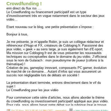
Crowdfunding !
enn direct du flux rss ....
Le Crowdfunding ou financement participatif est un type
d’investissement très en vogue notamment dans le secteur des jeux
vidéo…
Etant nouveau sur le blog, une petite présentation s’impose :
Bonjour à tous,
Je me présente, je m’appelle Robin, je suis un collègue rédacteur et
référenceur d’Hugo et FX, créateurs de Cobloging.fr. Passionné des
jeux vidéo, « geek » au sens large, je suis également fan d’E-sport.
Ma mission sur Cobloging.fr est de vous présenter les nouveautés
techniques ou conceptuelles dans le domaine du jeu vidéo. J’officierai
sous le nom de Gularach : mon pseudonyme de joueur (collons à la
thématique) !
Création de jeu, gameplay innovant, composants PC gamer, évolution
du marché de ce domaine… Autant d’infos qui vous assureront un
succès non négligeable lors de débats en société !
La présentation étant terminée, entrons directement dans le vif du
sujet !
Le Crowdfunding pour les jeux vidéo
Pour commencer cette série d’articles, nous allons aborder le thème
du crowdfunding ou investissement participatif appliqué aux jeux vidéo.
Pour cela, nous allons baser notre débat sur la rubrique (que je trouve
toujours très pertinente) du 3615 Usul de jeuxvideo.com.
-
Fri 22 Nov 2013 05:40:14 PM CET - permalink
-
http://www.cobloging.fr/info-