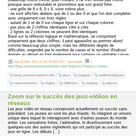
presque aussi redoutable et prometteur que son grand frère...
- une grille de 8 x 8, 9 x 9, voire même plus...
- ne sont affichés dedans que de 1 ou des 0 et que l'on doit compléter
avec uniquement ces trois règles :
- autant de 1 et de 0 sur chaque ligne et sur chaque colonne
- pas plus de 2 chiffres identiques côte à côte
- 2 lignes ou 2 colonnes ne peuvent être identiques
Basé sur la réflexion logique et mathématique, ne comportant
uniquement que deux chiffres, il peut apparaître au premier abord
comme beaucoup plus simple, mais les différents degrés de
difficultés, engendré par le nombre de cases et le nombre 'd'indices'
donnés au départ en font également pour certains un véritable casse-
tête, pour d'autres un réel plaisir ...
-
Sat 16 Nov 2013 11:03:30 AM CET - permalink
-
http://blog.unesourisetmoi.info/index.php?article1127/takuzu-sudoku
blog.unesourisetmoi.info
jeux
logique
mathématiques
raisonnement
règles
réflexion
sudoku
takuzu
Zoom sur le succès des jeux-vidéos en
réseaux
Les jeux vidéo en réseau connaissent actuellement un succès sans
précédent. Les jeunes en sont les plus friands. Ils intègrent un univers
unique dans lequel ils interagissent avec d’autres joueurs du monde
entier. Les sensations fortes, l’adrénaline, le divertissement sont
quelques-uns des autres ingrédients qui ont participé au succès des
jeux en ligne. Les débuts […]