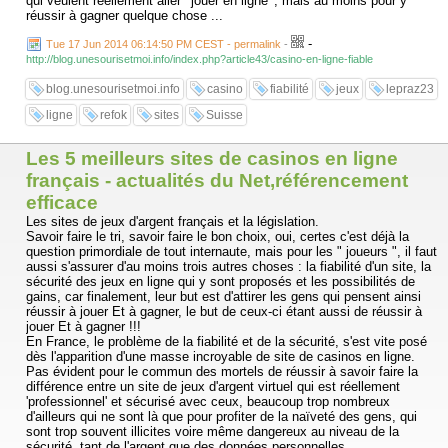
qui veulent réellement aller ' jouer en ligne ', mais au moins pour y
réussir à gagner quelque chose ...
-
Tue 17 Jun 2014 06:14:50 PM CEST - permalink
-
http://blog.unesourisetmoi.info/index.php?article43/casino-en-ligne-fiable
blog.unesourisetmoi.info
casino
fiabilité
jeux
lepraz23
ligne
refok
sites
Suisse
Les 5 meilleurs sites de casinos en ligne
français - actualités du Net,référencement
efficace
Les sites de jeux d'argent français et la législation.
Savoir faire le tri, savoir faire le bon choix, oui, certes c'est déjà la
question primordiale de tout internaute, mais pour les " joueurs ", il faut
aussi s'assurer d'au moins trois autres choses : la fiabilité d'un site, la
sécurité des jeux en ligne qui y sont proposés et les possibilités de
gains, car finalement, leur but est d'attirer les gens qui pensent ainsi
réussir à jouer Et à gagner, le but de ceux-ci étant aussi de réussir à
jouer Et à gagner !!!
En France, le problème de la fiabilité et de la sécurité, s'est vite posé
dès l'apparition d'une masse incroyable de site de casinos en ligne.
Pas évident pour le commun des mortels de réussir à savoir faire la
différence entre un site de jeux d'argent virtuel qui est réellement
'professionnel' et sécurisé avec ceux, beaucoup trop nombreux
d'ailleurs qui ne sont là que pour profiter de la naïveté des gens, qui
sont trop souvent illicites voire même dangereux au niveau de la
sécurité, tant de l'argent que des données personnelles ...