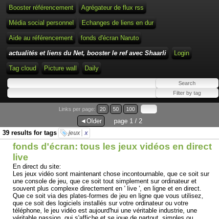
Booster référencement
Agrégateur de flux rss
Média social personnel
Echanges de liens en dur
Aide au référencement
fonds d'écran Naruto
actualités et liens du Net, booster le ref avec Shaarli
Login
Tag cloud
Picture wall
Daily
Links per page:
20
50
100
◄Older
page 1 / 2
39 results for tags
jeux
x
fonds d'écran: tous les jeux vidéos en direct
live
En direct du site:
Les jeux vidéo sont maintenant chose incontournable, que ce soit sur
une console de jeu, que ce soit tout simplement sur ordinateur et
souvent plus complexe directement en ' live ', en ligne et en direct.
Que ce soit via des plates-formes de jeu en ligne que vous utilisez,
que ce soit des logiciels installés sur votre ordinateur ou votre
téléphone, le jeu vidéo est aujourd'hui une véritable industrie, une
véritable passion, qui s'affiche et se joue de partout, simples ou