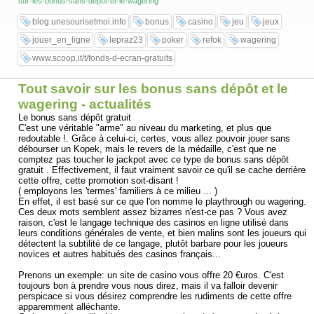
sur-les-bonus-sans-depot-et-le-wagering
blog.unesourisetmoi.info
bonus
casino
jeu
jeux
jouer_en_ligne
lepraz23
poker
refok
wagering
www.scoop.it/t/fonds-d-ecran-gratuits
Tout savoir sur les bonus sans dépôt et le
wagering - actualités
Le bonus sans dépôt gratuit
C'est une véritable "arme" au niveau du marketing, et plus que
redoutable !. Grâce à celui-ci, certes, vous allez pouvoir jouer sans
débourser un Kopek, mais le revers de la médaille, c'est que ne
comptez pas toucher le jackpot avec ce type de bonus sans dépôt
gratuit . Effectivement, il faut vraiment savoir ce qu'il se cache derrière
cette offre, cette promotion soit-disant !
( employons les 'termes' familiers à ce milieu ... )
En effet, il est basé sur ce que l'on nomme le playthrough ou wagering.
Ces deux mots semblent assez bizarres n'est-ce pas ? Vous avez
raison, c'est le langage technique des casinos en ligne utilisé dans
leurs conditions générales de vente, et bien malins sont les joueurs qui
détectent la subtilité de ce langage, plutôt barbare pour les joueurs
novices et autres habitués des casinos français...
Prenons un exemple: un site de casino vous offre 20 €uros. C'est
toujours bon à prendre vous nous direz, mais il va falloir devenir
perspicace si vous désirez comprendre les rudiments de cette offre
apparemment alléchante.