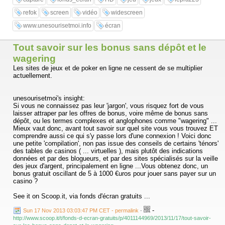
refok
screen
vidéo
widescreen
www.unesourisetmoi.info
écran
Tout savoir sur les bonus sans dépôt et le
wagering
Les sites de jeux et de poker en ligne ne cessent de se multiplier
actuellement.
unesourisetmoi's insight:
Si vous ne connaissez pas leur 'jargon', vous risquez fort de vous
laisser attraper par les offres de bonus, voire même de bonus sans
dépôt, ou les termes complexes et anglophones comme "wagering" ...
Mieux vaut donc, avant tout savoir sur quel site vous vous trouvez ET
comprendre aussi ce qui s'y passe lors d'une connexion ! Voici donc
une petite 'compilation', non pas issue des conseils de certains 'ténors'
des tables de casinos ( ... virtuelles ), mais plutôt des indications
données et par des blogueurs, et par des sites spécialisés sur la veille
des jeux d'argent, principalement en ligne ...Vous obtenez donc, un
bonus gratuit oscillant de 5 à 1000 €uros pour jouer sans payer sur un
casino ?
See it on Scoop.it, via fonds d'écran gratuits ...
-
Sun 17 Nov 2013 03:03:47 PM CET - permalink
-
http://www.scoop.it/t/fonds-d-ecran-gratuits/p/4011144969/2013/11/17/tout-savoir-