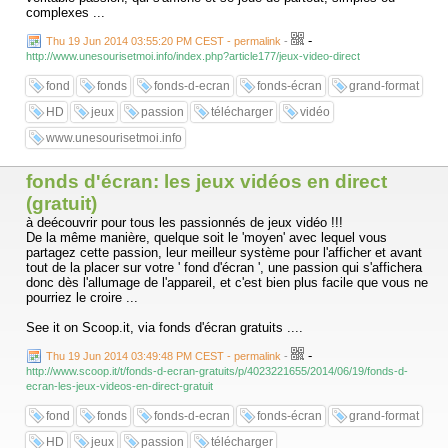
complexes ...
-
Thu 19 Jun 2014 03:55:20 PM CEST - permalink
-
http://www.unesourisetmoi.info/index.php?article177/jeux-video-direct
fond
fonds
fonds-d-ecran
fonds-écran
grand-format
HD
jeux
passion
télécharger
vidéo
www.unesourisetmoi.info
fonds d'écran: les jeux vidéos en direct
(gratuit)
à deécouvrir pour tous les passionnés de jeux vidéo !!!
De la même manière, quelque soit le 'moyen' avec lequel vous
partagez cette passion, leur meilleur système pour l'afficher et avant
tout de la placer sur votre ' fond d'écran ', une passion qui s'affichera
donc dès l'allumage de l'appareil, et c'est bien plus facile que vous ne
pourriez le croire ...
See it on Scoop.it, via fonds d'écran gratuits ....
-
Thu 19 Jun 2014 03:49:48 PM CEST - permalink
-
http://www.scoop.it/t/fonds-d-ecran-gratuits/p/4023221655/2014/06/19/fonds-d-
ecran-les-jeux-videos-en-direct-gratuit
fond
fonds
fonds-d-ecran
fonds-écran
grand-format
HD
jeux
passion
télécharger