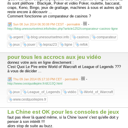
ils sont pléthore : Blackjak, Poker et vidéo Poker, roulette, baccarat,
craps, Keno, Bingo, jeux de grattage, machines à sous et autres qu'il
reste encore à découvrir ...
Comment fonctionne un comparateur de casinos ?
-
Sun 08 Jun 2014 06:30:08 PM CEST - permalink
-
http://blog.unesourisetmoi.info/index.php?article1252/comparateur-casinos-ligne
argent
blog.unesourisetmoi.info
casinos
comparateur
jeux
jouer
lepraz23
ligne
refok
pour tous les accrocs aux jeu vidéo
donnez votre avis en ligne directement :
C'est Quoi Le Pire entre World of Warcraft et League of Legends ???
à vous de décider ...
-
Thu 09 Jan 2014 05:17:10 PM CET - permalink
-
http://www.cestquoilepire.fr/dIJJJQ.html
jeux
League_of_Legends
vidéo
World_of_Warcraft
www.cestquoilepire.fr
La Chine est OK pour les consoles de jeux
faut pas rêver là quand même, si la Chine 'ouvre' c'est qu'elle doit y
penser à son intérêt !!!
alors stop de suite au buzz.