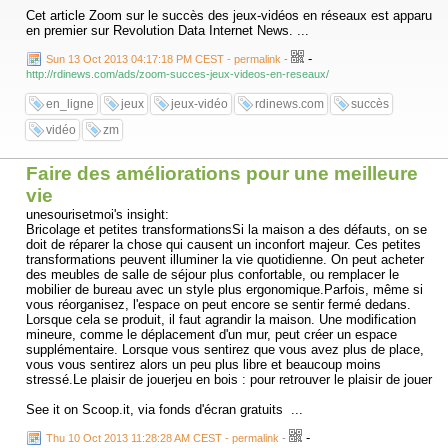
Cet article Zoom sur le succès des jeux-vidéos en réseaux est apparu
en premier sur Revolution Data Internet News. ...
-
Sun 13 Oct 2013 04:17:18 PM CEST - permalink
-
http://rdinews.com/ads/zoom-succes-jeux-videos-en-reseaux/
en_ligne
jeux
jeux-vidéo
rdinews.com
succès
vidéo
zm
Faire des améliorations pour une meilleure
vie
unesourisetmoi's insight:
Bricolage et petites transformationsSi la maison a des défauts, on se
doit de réparer la chose qui causent un inconfort majeur. Ces petites
transformations peuvent illuminer la vie quotidienne. On peut acheter
des meubles de salle de séjour plus confortable, ou remplacer le
mobilier de bureau avec un style plus ergonomique.Parfois, même si
vous réorganisez, l'espace on peut encore se sentir fermé dedans.
Lorsque cela se produit, il faut agrandir la maison. Une modification
mineure, comme le déplacement d'un mur, peut créer un espace
supplémentaire. Lorsque vous sentirez que vous avez plus de place,
vous vous sentirez alors un peu plus libre et beaucoup moins
stressé.Le plaisir de jouerjeu en bois : pour retrouver le plaisir de jouer
See it on Scoop.it, via fonds d'écran gratuits ...
-
Thu 10 Oct 2013 11:28:28 AM CEST - permalink
-