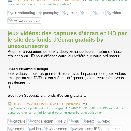
geek/financement-en-crowdfunding-analyse/
Dans cette chronique vidéo, Usul et son acolyte Dorian présentent,
avec humour, les ficelles de ce processus appliqué au développement
crowdfunding
gameplay
gamer
jeu
jeux
vidéo
des jeux vidéo et de l’impact marketing qui en découle. L’axe
humoristique met en exergue les limites et dérives de ce processus....
www.cobloging.fr
jeux vidéos: des captures d'écran en HD par
le site des fonds d'écran gratuits by
unesourisetmoi
Pour les passionnés de jeux vidéos, voici quelques captures d'écran,
réalisées en HD pour afficher votre jeu préféré sur votre ordinateur.
unesourisetmoi's insight:
jeux vidéos : tous les genres Si vous avez la passion des jeux vidéos,
en ligne ou sur DVD, si vous êtes un ' gamer ', alors cette série vous
est dédiée ...
:)
See it on Scoop.it, via fonds d'écran gratuits ....
-
Tue 19 Nov 2013 11:21:54 AM CET - permalink
-
http://www.scoop.it/t/fonds-d-ecran-gratuits/p/4011252919/2013/11/19/jeux-videos-
captures-d-ecran-en-hd-fonds-d-ecran-gratuits-by-unesourisetmoi
capture
fonds_écran
HD
jeu
jeux
refok
screen
vidéo
widescreen
www.scoop.it/t/fonds-d-ecran-