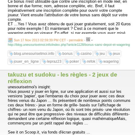
Ce bonus n'est utilisable que contre une inscription en mode réel, en
bonne et due forme; nom, adresse complète, etc. Bref, il faut
impérativement une inscription complète pour ouvrir votre compte
joueur. Vient ensuite l'attribution de votre bonus sans dépôt sur votre
compte.
ET ...Yes ! Vous avez obtenu de quoi jouer gratuitement, soit 20 €uros
pour notre exemple ! Et maintenant ? C'est à ce moment que le
wagering entre en vigueur. En effet, si par exemple vous avez misé
vos 20 €uros gratuits à la roulette sur le rouge et le noir, et que vous
-
Sun 17 Nov 2013 02:59:39 PM CET - permalink
-
avez gagné, ne comptez surtout pas faire un virement de 40 €uros sur
http://blog.unesourisetmoi.info/index.php?article1128/bonus-sans-depot-et-wagering
votre compte bancaire ! C'est là que le wagering entre en action et
dans un seul et unique but: récupérer l'argent que l'on vous a offert, ce
blog.unesourisetmoi.info
bonus
casino
jeu
jeux
fameux bonus...
jouer_en_ligne
lepraz23
poker
refok
wagering
takuzu et sudoku - les règles - 2 jeux de
réflexion
unesourisetmoi's insight:
Vous pouvez y jouer en ligne, sur une application et aussi sur les
versions 'papier', que l'embarras du choix pour jouer avec ces deux
frères venus du Japon ... Ils présentent de nombreux points communs
ces deux frères:- jeux en forme de grille- basés sur l'affichage de
chiffres- un nom venu du Japon, où ils sont très prisés- une résolution
qui ne peut être que progressive- des niveaux de difficultés différents-
demandent une certaine réflexion logique, quasi mathématiqueMais,
commençons par un petit rappel des règles ...
See it on Scoop.it, via fonds d'écran gratuits ...