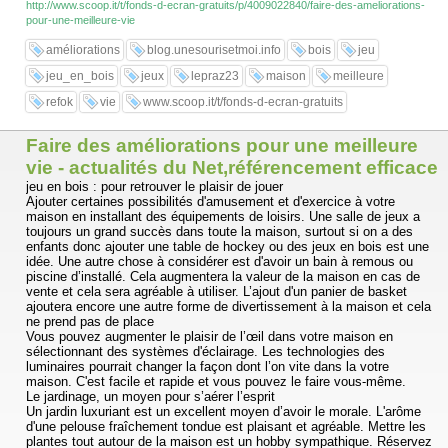
http://www.scoop.it/t/fonds-d-ecran-gratuits/p/4009022840/faire-des-ameliorations-
pour-une-meilleure-vie
améliorations
blog.unesourisetmoi.info
bois
jeu
jeu_en_bois
jeux
lepraz23
maison
meilleure
refok
vie
www.scoop.it/t/fonds-d-ecran-gratuits
Faire des améliorations pour une meilleure
vie - actualités du Net,référencement efficace
jeu en bois : pour retrouver le plaisir de jouer
Ajouter certaines possibilités d'amusement et d'exercice à votre
maison en installant des équipements de loisirs. Une salle de jeux a
toujours un grand succès dans toute la maison, surtout si on a des
enfants donc ajouter une table de hockey ou des jeux en bois est une
idée. Une autre chose à considérer est d'avoir un bain à remous ou
piscine d’installé. Cela augmentera la valeur de la maison en cas de
vente et cela sera agréable à utiliser. L’ajout d'un panier de basket
ajoutera encore une autre forme de divertissement à la maison et cela
ne prend pas de place
Vous pouvez augmenter le plaisir de l’œil dans votre maison en
sélectionnant des systèmes d'éclairage. Les technologies des
luminaires pourrait changer la façon dont l’on vite dans la votre
maison. C'est facile et rapide et vous pouvez le faire vous-même.
Le jardinage, un moyen pour s’aérer l’esprit
Un jardin luxuriant est un excellent moyen d’avoir le morale. L'arôme
d'une pelouse fraîchement tondue est plaisant et agréable. Mettre les
plantes tout autour de la maison est un hobby sympathique. Réservez