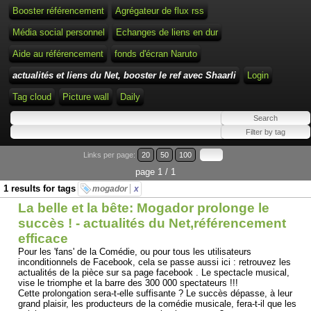
Booster référencement
Agrégateur de flux rss
Média social personnel
Echanges de liens en dur
Aide au référencement
fonds d'écran Naruto
actualités et liens du Net, booster le ref avec Shaarli
Login
Tag cloud
Picture wall
Daily
Links per page:
20
50
100
page 1 / 1
1 results for tags
mogador
x
La belle et la bête: Mogador prolonge le
succès ! - actualités du Net,référencement
efficace
Pour les 'fans' de la Comédie, ou pour tous les utilisateurs
inconditionnels de Facebook, cela se passe aussi ici : retrouvez les
actualités de la pièce sur sa page facebook . Le spectacle musical,
vise le triomphe et la barre des 300 000 spectateurs !!!
Cette prolongation sera-t-elle suffisante ? Le succès dépasse, à leur
grand plaisir, les producteurs de la comédie musicale, fera-t-il que les