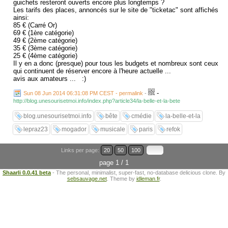
guichets resteront ouverts encore plus longtemps ?
Les tarifs des places, annoncés sur le site de "ticketac" sont affichés
ainsi:
85 € (Carré Or)
69 € (1ère catégorie)
49 € (2ème catégorie)
35 € (3ème catégorie)
25 € (4ème catégorie)
Il y en a donc (presque) pour tous les budgets et nombreux sont ceux
qui continuent de réserver encore à l'heure actuelle ...
avis aux amateurs ... :)
-
Sun 08 Jun 2014 06:31:08 PM CEST - permalink
-
http://blog.unesourisetmoi.info/index.php?article34/la-belle-et-la-bete
blog.unesourisetmoi.info
bête
cmédie
la-belle-et-la
lepraz23
mogador
musicale
paris
refok
Links per page:
20
50
100
page 1 / 1
Shaarli 0.0.41 beta
- The personal, minimalist, super-fast, no-database delicious clone. By
sebsauvage.net
. Theme by
idleman.fr
.