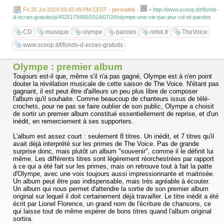
-
Fri 25 Jul 2014 03:42:49 PM CEST - permalink
-
http://www.scoop.it/t/fonds-
d-ecran-gratuits/p/4025179400/2014/07/24/olympe-une-vie-par-jour-cd-et-paroles
CD
musique
olympe
paroles
refok.fr
TheVoice
www.scoop.it/t/fonds-d-ecran-gratuits
Olympe : premier album
Toujours est-il que, même s'il n'a pas gagné, Olympe est à n'en point
douter la révélation musicale de cette saison de The Voice. N'étant pas
gagnant, il est peut être d'ailleurs un peu plus libre de composer
l'album qu'il souhaite. Comme beaucoup de chanteurs issus de télé-
crochets, pour ne pas se faire oublier de son public, Olympe a choisit
de sortir un premier album constitué essentiellement de reprise, et d'un
inédit, en remerciement à ses supporters.
L'album est assez court : seulement 8 titres. Un inédit, et 7 titres qu'il
avait déjà interprété sur les primes de The Voice. Pas de grande
surprise donc, mais plutôt un album "souvenir", comme il le définit lui
même. Les différents titres sont légèrement réorchestrées par rapport
à ce qui a été fait sur les primes, mais on retrouve tout à fait la patte
d'Olympe, avec une voix toujours aussi impressionnante et maitrisée.
Un album peut être pas indispensable, mais très agréable à écouter.
Un album qui nous permet d'attendre la sortie de son premier album
original sur lequel il doit certainement déjà travailler. Le titre inédit a été
écrit par Lionel Florence, un grand nom de l'écriture de chansons, ce
qui laisse tout de même espérer de bons titres quand l'album original
sortira.