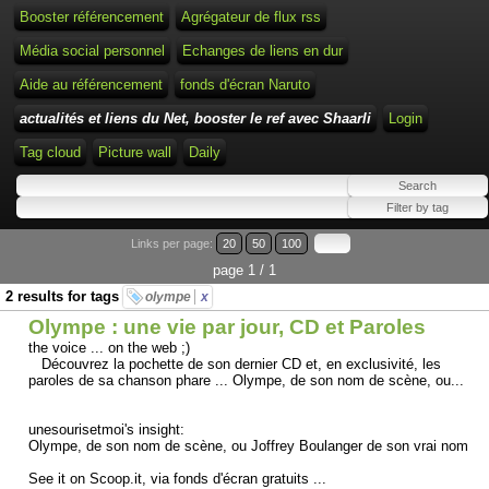
Booster référencement
Agrégateur de flux rss
Média social personnel
Echanges de liens en dur
Aide au référencement
fonds d'écran Naruto
actualités et liens du Net, booster le ref avec Shaarli
Login
Tag cloud
Picture wall
Daily
Links per page:
20
50
100
page 1 / 1
2 results for tags
olympe
x
Olympe : une vie par jour, CD et Paroles
the voice ... on the web ;)
Découvrez la pochette de son dernier CD et, en exclusivité, les
paroles de sa chanson phare ... Olympe, de son nom de scène, ou...
unesourisetmoi's insight:
Olympe, de son nom de scène, ou Joffrey Boulanger de son vrai nom
See it on Scoop.it, via fonds d'écran gratuits ...