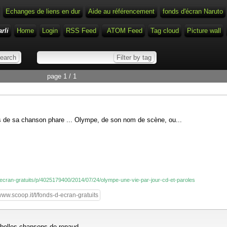
Echanges de liens en dur
Aide au référencement
fonds d'écran Naruto
rli
Home
Login
RSS Feed
ATOM Feed
Tag cloud
Picture wall
page 1 / 1
s de sa chanson phare ... Olympe, de son nom de scène, ou...
d-ecran-gratuits/p/4025179400/2014/07/24/olympe-une-vie-par-jour-cd-et-paroles
ww.scoop.it/t/fonds-d-ecran-gratuits
 belles chansons de renaud.........