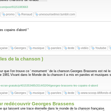
lr.com/post/91151083663
promo
Renaud
unesourisetmoi.tumblr.com
es copains d'abord "
nçaise
Georges
musique
paroles
texte
vidéo
Youtube
les de la chanson )
 que l'on trouve ce ' monument ' de la chanson.Georges Brassens est né le 2
bre 1981.Vivant dans le Monde de la chanson il a mis en paroles et musiques s
-d-ecran-gratuits/p/4015353485/2014/02/04/georges-brassens-les-copains-d-abord
nçaise
Georges
musique
paroles
texte
www.scoop.it/t/fonds-d
ur redécouvrir Georges Brassens
qui laissent une trace éternelle dans le monde de la chanson française.