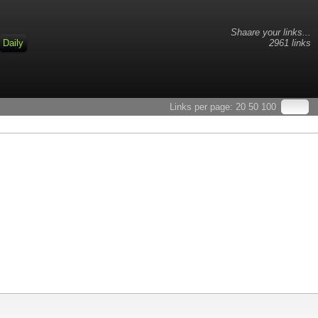
Shaare your links...
Daily
2961 links
Links per page:
20
50
100