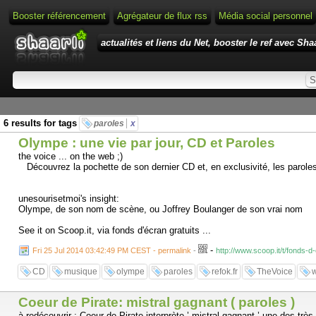
Booster référencement
Agrégateur de flux rss
Média social personnel
actualités et liens du Net, booster le ref avec Shaa
6 results for tags
paroles
x
Olympe : une vie par jour, CD et Paroles
the voice ... on the web ;)
Découvrez la pochette de son dernier CD et, en exclusivité, les parole
unesourisetmoi's insight:
Olympe, de son nom de scène, ou Joffrey Boulanger de son vrai nom
See it on Scoop.it, via fonds d'écran gratuits ...
-
Fri 25 Jul 2014 03:42:49 PM CEST - permalink
-
http://www.scoop.it/t/fonds-
CD
musique
olympe
paroles
refok.fr
TheVoice
w
Coeur de Pirate: mistral gagnant ( paroles )
à redécouvrir : Coeur de Pirate interprète ’ mistral gagnant ’ une des très