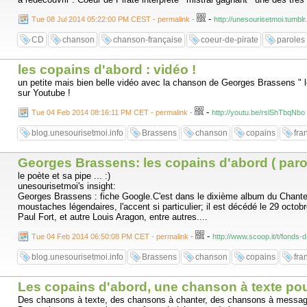
-
Tue 08 Jul 2014 05:22:00 PM CEST - permalink
-
http://unesourisetmoi.tumb
CD
chanson
chanson-française
coeur-de-pirate
paroles
les copains d'abord : vidéo !
un petite mais bien belle vidéo avec la chanson de Georges Brassens " l
sur Youtube !
-
Tue 04 Feb 2014 08:16:11 PM CET - permalink
-
http://youtu.be/rslShTbqNbo
blog.unesourisetmoi.info
Brassens
chanson
copains
fra
Georges Brassens: les copains d'abord ( paro
le poète et sa pipe ... :)
unesourisetmoi's insight:
Georges Brassens : fiche Google.C'est dans le dixième album du Chanteur
moustaches légendaires, l'accent si particulier; il est décédé le 29 octo
Paul Fort, et autre Louis Aragon, entre autres....
-
Tue 04 Feb 2014 06:50:08 PM CET - permalink
-
http://www.scoop.it/t/fonds
blog.unesourisetmoi.info
Brassens
chanson
copains
fra
Les copains d'abord, une chanson à texte po
Des chansons à texte, des chansons à chanter, des chansons à message 