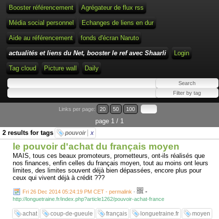
Booster référencement
Agrégateur de flux rss
Média social personnel
Echanges de liens en dur
Aide au référencement
fonds d'écran Naruto
actualités et liens du Net, booster le ref avec Shaarli
Login
Tag cloud
Picture wall
Daily
Links per page:
20
50
100
page 1 / 1
2 results for tags
pouvoir
x
le pouvoir d'achat du français moyen
MAIS, tous ces beaux promoteurs, prometteurs, ont-ils réalisés que
nos finances, enfin celles du français moyen, tout au moins ont leurs
limites, des limites souvent déjà bien dépassées, encore plus pour
ceux qui vivent déjà à crédit ???
-
Fri 26 Dec 2014 05:24:19 PM CET - permalink
-
http://longuetraine.fr/index.php?article1262/pouvoir-achat-france
achat
coup-de-gueule
français
longuetraine.fr
moyen