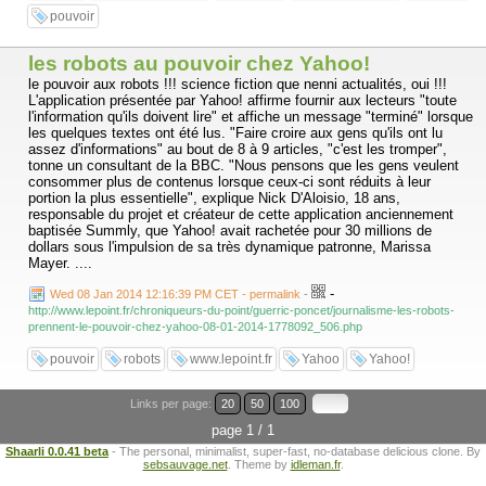
pouvoir
les robots au pouvoir chez Yahoo!
le pouvoir aux robots !!! science fiction que nenni actualités, oui !!!
L'application présentée par Yahoo! affirme fournir aux lecteurs "toute
l'information qu'ils doivent lire" et affiche un message "terminé" lorsque
les quelques textes ont été lus. "Faire croire aux gens qu'ils ont lu
assez d'informations" au bout de 8 à 9 articles, "c'est les tromper",
tonne un consultant de la BBC. "Nous pensons que les gens veulent
consommer plus de contenus lorsque ceux-ci sont réduits à leur
portion la plus essentielle", explique Nick D'Aloisio, 18 ans,
responsable du projet et créateur de cette application anciennement
baptisée Summly, que Yahoo! avait rachetée pour 30 millions de
dollars sous l'impulsion de sa très dynamique patronne, Marissa
Mayer. ....
-
Wed 08 Jan 2014 12:16:39 PM CET - permalink
-
http://www.lepoint.fr/chroniqueurs-du-point/guerric-poncet/journalisme-les-robots-
prennent-le-pouvoir-chez-yahoo-08-01-2014-1778092_506.php
pouvoir
robots
www.lepoint.fr
Yahoo
Yahoo!
Links per page:
20
50
100
page 1 / 1
Shaarli 0.0.41 beta
- The personal, minimalist, super-fast, no-database delicious clone. By
sebsauvage.net
. Theme by
idleman.fr
.