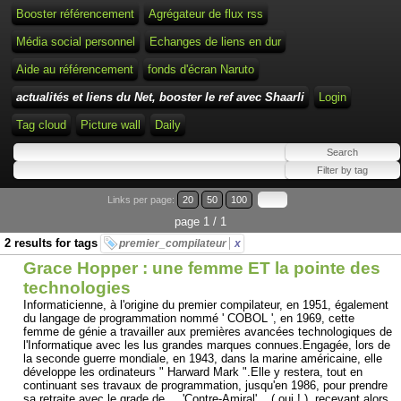
Booster référencement
Agrégateur de flux rss
Média social personnel
Echanges de liens en dur
Aide au référencement
fonds d'écran Naruto
actualités et liens du Net, booster le ref avec Shaarli
Login
Tag cloud
Picture wall
Daily
Links per page:
20
50
100
page 1 / 1
2 results for tags
premier_compilateur
x
Grace Hopper : une femme ET la pointe des
technologies
Informaticienne, à l'origine du premier compilateur, en 1951, également
du langage de programmation nommé ' COBOL ', en 1969, cette
femme de génie a travailler aux premières avancées technologiques de
l'Informatique avec les lus grandes marques connues.Engagée, lors de
la seconde guerre mondiale, en 1943, dans la marine américaine, elle
développe les ordinateurs " Harward Mark ".Elle y restera, tout en
continuant ses travaux de programmation, jusqu'en 1986, pour prendre
sa retraite avec le grade de ... 'Contre-Amiral' .. ( oui ! ), recevant alors