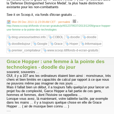
la 'Defense Distinguished Service Medal', la plus haute distinction
existante pour les non-combattants
See it on Scoop.it, via fonds d'écran gratuits ...
-
Mon 09 Dec 2013 11:23:09 AM CET - permalink
-
http://www.scoop.it/t/fonds-d-ecran-gratuits/p/4012379537/2013/12/09/grace-hopper-
une-femme-a-la-pointe-des-technologies
blog.unesourisetmoi.info
COBOL
doodle
doodle
doodledujour
Google
Grace
Hoper
Informaique
premier_compilateur
www.scoop.it/t/fonds-d-ecran-gratuits
Grace Hopper : une femme à la pointe des
technologies - doodle du jour
souvenir, souvenirs ...
OUI, il y a 107 ans les ordinateurs étaient bien ainsi : monstrueux, très
chers et bien limités en capacités de calcul par rapport à ce que nous
ne pouvons même pas imaginer de nos jours ...
Mais il fallait bien un début, il a toujours fallu quelqu'un pour lancer un
projet fou de complexité, Garce Hopper a fait partie de ces gens,
hommes et femmes, dont l'histoire se rappellera ...
Lorsque vous avez, là maintenant, votre tablette tactile, par exemple
dans les mains ... il y a toujours quelque chose en elle de Grace
Hopper ... ( air de musique bien connu ... )
....