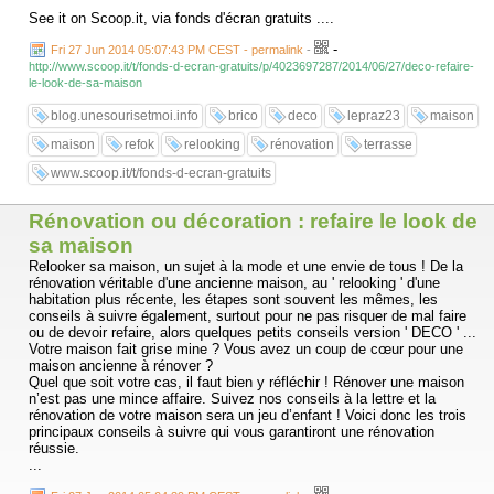
See it on Scoop.it, via fonds d'écran gratuits ....
-
Fri 27 Jun 2014 05:07:43 PM CEST - permalink
-
http://www.scoop.it/t/fonds-d-ecran-gratuits/p/4023697287/2014/06/27/deco-refaire-
le-look-de-sa-maison
blog.unesourisetmoi.info
brico
deco
lepraz23
maison
maison
refok
relooking
rénovation
terrasse
www.scoop.it/t/fonds-d-ecran-gratuits
Rénovation ou décoration : refaire le look de
sa maison
Relooker sa maison, un sujet à la mode et une envie de tous ! De la
rénovation véritable d'une ancienne maison, au ' relooking ' d'une
habitation plus récente, les étapes sont souvent les mêmes, les
conseils à suivre également, surtout pour ne pas risquer de mal faire
ou de devoir refaire, alors quelques petits conseils version ' DECO ' ...
Votre maison fait grise mine ? Vous avez un coup de cœur pour une
maison ancienne à rénover ?
Quel que soit votre cas, il faut bien y réfléchir ! Rénover une maison
n’est pas une mince affaire. Suivez nos conseils à la lettre et la
rénovation de votre maison sera un jeu d’enfant ! Voici donc les trois
principaux conseils à suivre qui vous garantiront une rénovation
réussie.
...