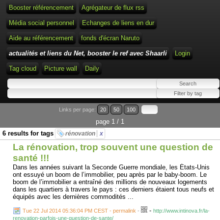
Booster référencement
Agrégateur de flux rss
Média social personnel
Echanges de liens en dur
Aide au référencement
fonds d'écran Naruto
actualités et liens du Net, booster le ref avec Shaarli
Login
Tag cloud
Picture wall
Daily
Links per page:
20
50
100
page 1 / 1
6 results for tags
rénovation
x
La rénovation, trop souvent une question de
santé !!!
Dans les années suivant la Seconde Guerre mondiale, les États-Unis
ont essuyé un boom de l’immobilier, peu après par le baby-boom. Le
boom de l’immobilier a entraîné des millions de nouveaux logements
dans les quartiers à travers le pays : ces derniers étaient tous neufs et
équipés avec les dernières commodités ...
-
Tue 22 Jul 2014 05:36:04 PM CEST - permalink
-
http://www.intinova.fr/la-
renovation-parfois-une-question-de-sante/