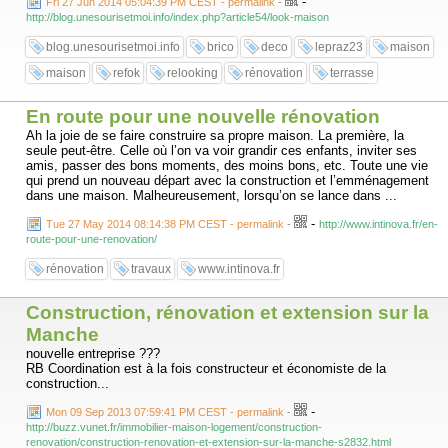
-
Fri 27 Jun 2014 05:04:39 PM CEST - permalink
-
http://blog.unesourisetmoi.info/index.php?article54/look-maison
blog.unesourisetmoi.info
brico
deco
lepraz23
maison
maison
refok
relooking
rénovation
terrasse
En route pour une nouvelle rénovation
Ah la joie de se faire construire sa propre maison. La première, la
seule peut-être. Celle où l’on va voir grandir ces enfants, inviter ses
amis, passer des bons moments, des moins bons, etc. Toute une vie
qui prend un nouveau départ avec la construction et l’emménagement
dans une maison. Malheureusement, lorsqu’on se lance dans ...
-
Tue 27 May 2014 08:14:38 PM CEST - permalink
-
http://www.intinova.fr/en-
route-pour-une-renovation/
rénovation
travaux
www.intinova.fr
Construction, rénovation et extension sur la
Manche
nouvelle entreprise ???
RB Coordination est à la fois constructeur et économiste de la
construction...
-
Mon 09 Sep 2013 07:59:41 PM CEST - permalink
-
http://buzz.vunet.fr/immobilier-maison-logement/construction-
renovation/construction-renovation-et-extension-sur-la-manche-s2832.html