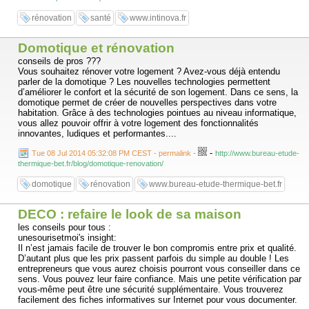
rénovation
santé
www.intinova.fr
Domotique et rénovation
conseils de pros ???
Vous souhaitez rénover votre logement ? Avez-vous déjà entendu
parler de la domotique ? Les nouvelles technologies permettent
d’améliorer le confort et la sécurité de son logement. Dans ce sens, la
domotique permet de créer de nouvelles perspectives dans votre
habitation. Grâce à des technologies pointues au niveau informatique,
vous allez pouvoir offrir à votre logement des fonctionnalités
innovantes, ludiques et performantes....
-
Tue 08 Jul 2014 05:32:08 PM CEST - permalink
-
http://www.bureau-etude-
thermique-bet.fr/blog/domotique-renovation/
domotique
rénovation
www.bureau-etude-thermique-bet.fr
DECO : refaire le look de sa maison
les conseils pour tous :
unesourisetmoi's insight:
Il n’est jamais facile de trouver le bon compromis entre prix et qualité.
D’autant plus que les prix passent parfois du simple au double ! Les
entrepreneurs que vous aurez choisis pourront vous conseiller dans ce
sens. Vous pouvez leur faire confiance. Mais une petite vérification par
vous-même peut être une sécurité supplémentaire. Vous trouverez
facilement des fiches informatives sur Internet pour vous documenter.