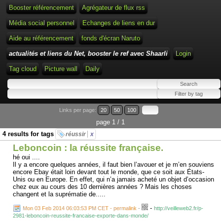
Booster référencement
Agrégateur de flux rss
Média social personnel
Echanges de liens en dur
Aide au référencement
fonds d'écran Naruto
actualités et liens du Net, booster le ref avec Shaarli
Login
Tag cloud
Picture wall
Daily
Links per page:
20
50
100
page 1 / 1
4 results for tags
réussir
x
Leboncoin : la réussite française.
hé oui ....
Il y a encore quelques années, il faut bien l’avouer et je m’en souviens
encore Ebay était loin devant tout le monde, que ce soit aux États-
Unis ou en Europe. En effet, qui n’a jamais acheté un objet d’occasion
chez eux au cours des 10 dernières années ? Mais les choses
changent et la suprématie de.....
-
Mon 03 Feb 2014 06:03:53 PM CET - permalink
-
http://veilleweb2.fr/p-
2981-leboncoin-reussite-francaise-exporte-dans-monde/