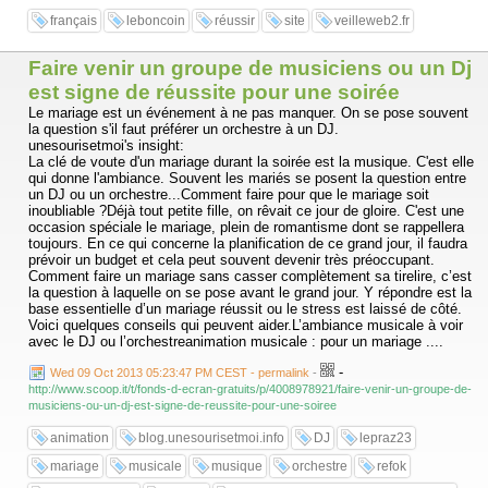
français
leboncoin
réussir
site
veilleweb2.fr
Faire venir un groupe de musiciens ou un Dj
est signe de réussite pour une soirée
Le mariage est un événement à ne pas manquer. On se pose souvent
la question s'il faut préférer un orchestre à un DJ.
unesourisetmoi's insight:
La clé de voute d'un mariage durant la soirée est la musique. C'est elle
qui donne l'ambiance. Souvent les mariés se posent la question entre
un DJ ou un orchestre...Comment faire pour que le mariage soit
inoubliable ?Déjà tout petite fille, on rêvait ce jour de gloire. C'est une
occasion spéciale le mariage, plein de romantisme dont se rappellera
toujours. En ce qui concerne la planification de ce grand jour, il faudra
prévoir un budget et cela peut souvent devenir très préoccupant.
Comment faire un mariage sans casser complètement sa tirelire, c’est
la question à laquelle on se pose avant le grand jour. Y répondre est la
base essentielle d’un mariage réussit ou le stress est laissé de côté.
Voici quelques conseils qui peuvent aider.L’ambiance musicale à voir
avec le DJ ou l’orchestreanimation musicale : pour un mariage ....
-
Wed 09 Oct 2013 05:23:47 PM CEST - permalink
-
http://www.scoop.it/t/fonds-d-ecran-gratuits/p/4008978921/faire-venir-un-groupe-de-
musiciens-ou-un-dj-est-signe-de-reussite-pour-une-soiree
animation
blog.unesourisetmoi.info
DJ
lepraz23
mariage
musicale
musique
orchestre
refok