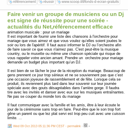
référencement
réussir
www.scoop.it/t/fonds-d-ecran-gratuits
Faire venir un groupe de musiciens ou un Dj
est signe de réussite pour une soirée -
actualités du Net,référencement efficace
animation musicale : pour un mariage
Il est important de fournir une liste des chansons à l'orchestre pour
mariage que vous aimez et que vous voulez qu’elles soient jouées le
soir ou lors de l'apéritif. Il faut aussi informer le DJ ou l’orchestre afin
de faire savoir ce que vous n'aimez pas. C'est peut-être la musique
country, ou le musette ou même une chanson spéciale qui risque de
vous rappeler votre ancien amant. Prendre un orchestre pour mariage
demande un budget plus important qu’un DJ.
Il est bien de se lâcher le jour de la réception du mariage. Beaucoup de
gens prennent ce jour trop sérieux et ne se souviennent pas que c’est
une occasion joyeuse de rassemblement et de fête. Lorsque cela se
produit, ils reviennent plus tard dans leur souvenir sur leur journée
spéciale avec des gouts désagréables dans l’arrière gorge. Il faudra
tire avec les invités et danser avec eux sur les musiques entraînantes.
Ne pas se couper du monde lors du mariage
Il faut communiquer avec la famille et les amis, être à leur écoute le
jour de la cérémonie sans trop en faire. Peut-être que le son trop fort
gêne un parent ou que lez plat servi est trop peu cuit avec une cuisson
limite. ...
-
Wed 09 Oct 2013 05:11:36 PM CEST - permalink
-