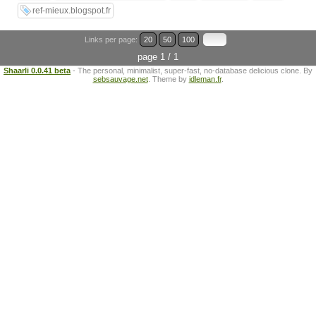
ref-mieux.blogspot.fr
Links per page:
20
50
100
page 1 / 1
Shaarli 0.0.41 beta
- The personal, minimalist, super-fast, no-database delicious clone. By
sebsauvage.net
. Theme by
idleman.fr
.