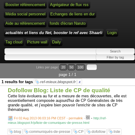
Booster référencement
Agrégateur de flux rss
Média social personnel
Echanges de liens en dur
Aide au référencement
fonds d'écran Naruto
actualités et liens du Net, booster le ref avec Shaarli
Login
Tag cloud
Picture wall
Daily
Links per page:
20
50
100
page 1 / 1
1 results for tags
ref-mieux.blogspot.fr
x
Dofollow Blog: Liste de CP de qualité
Cette liste évoluera au fur et a mesure de mes découvertes, elle est
essentiellement composée aujourd'hui de CP Généralistes de très
grande qualité, et j’espère bien pouvoir l'enrichir de sites de CP
thématiques
-
Fri 02 Aug 2013 06:03:16 PM CEST - permalink
-
http://ref-
mieux.blogspot.fr/p/liste-de-comuniques-de-presse.html
blog
communiqués-de-presse
CP
dofollow
liste