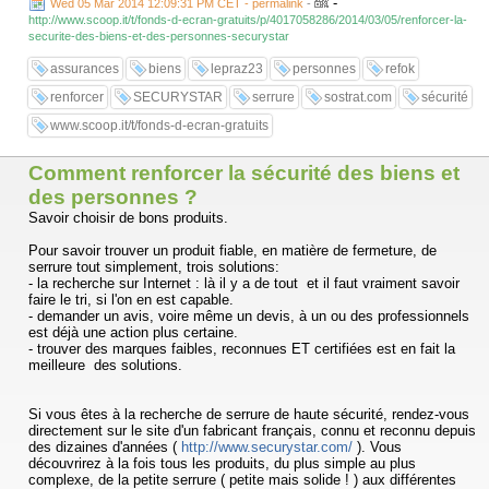
-
Wed 05 Mar 2014 12:09:31 PM CET - permalink
-
http://www.scoop.it/t/fonds-d-ecran-gratuits/p/4017058286/2014/03/05/renforcer-la-
securite-des-biens-et-des-personnes-securystar
assurances
biens
lepraz23
personnes
refok
renforcer
SECURYSTAR
serrure
sostrat.com
sécurité
www.scoop.it/t/fonds-d-ecran-gratuits
Comment renforcer la sécurité des biens et
des personnes ?
Savoir choisir de bons produits.
Pour savoir trouver un produit fiable, en matière de fermeture, de
serrure tout simplement, trois solutions:
- la recherche sur Internet : là il y a de tout et il faut vraiment savoir
faire le tri, si l'on en est capable.
- demander un avis, voire même un devis, à un ou des professionnels
est déjà une action plus certaine.
- trouver des marques faibles, reconnues ET certifiées est en fait la
meilleure des solutions.
Si vous êtes à la recherche de serrure de haute sécurité, rendez-vous
directement sur le site d'un fabricant français, connu et reconnu depuis
des dizaines d'années (
http://www.securystar.com/
). Vous
découvrirez à la fois tous les produits, du plus simple au plus
complexe, de la petite serrure ( petite mais solide ! ) aux différentes