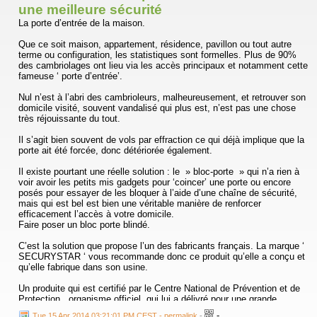
une meilleure sécurité
La porte d’entrée de la maison.
Que ce soit maison, appartement, résidence, pavillon ou tout autre
terme ou configuration, les statistiques sont formelles. Plus de 90%
des cambriolages ont lieu via les accès principaux et notamment cette
fameuse ‘ porte d’entrée’.
Nul n’est à l’abri des cambrioleurs, malheureusement, et retrouver son
domicile visité, souvent vandalisé qui plus est, n’est pas une chose
très réjouissante du tout.
Il s’agit bien souvent de vols par effraction ce qui déjà implique que la
porte ait été forcée, donc détériorée également.
Il existe pourtant une réelle solution : le » bloc-porte » qui n’a rien à
voir avoir les petits mis gadgets pour ‘coincer’ une porte ou encore
posés pour essayer de les bloquer à l’aide d’une chaîne de sécurité,
mais qui est bel est bien une véritable manière de renforcer
efficacement l’accès à votre domicile.
Faire poser un bloc porte blindé.
C’est la solution que propose l’un des fabricants français. La marque ‘
SECURYSTAR ‘ vous recommande donc ce produit qu’elle a conçu et
qu’elle fabrique dans son usine.
Un produite qui est certifié par le Centre National de Prévention et de
Protection , organisme officiel, qui lui a délivré pour une grande
quantité de modèles la fameuse certification » A2P « , gage de
-
Tue 15 Apr 2014 03:21:01 PM CEST - permalink
-