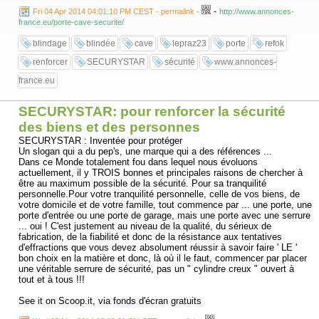
-
Fri 04 Apr 2014 04:01:10 PM CEST - permalink
-
http://www.annonces-
france.eu/porte-cave-securite/
blindage
blindée
cave
lepraz23
porte
refok
renforcer
SECURYSTAR
sécurité
www.annonces-
france.eu
SECURYSTAR: pour renforcer la sécurité
des biens et des personnes
SECURYSTAR : Inventée pour protéger
Un slogan qui a du pep's, une marque qui a des références ...
Dans ce Monde totalement fou dans lequel nous évoluons
actuellement, il y TROIS bonnes et principales raisons de chercher à
être au maximum possible de la sécurité. Pour sa tranquilité
personnelle.Pour votre tranquilité personnelle, celle de vos biens, de
votre domicile et de votre famille, tout commence par ... une porte, une
porte d'entrée ou une porte de garage, mais une porte avec une serrure
... oui ! C'est justement au niveau de la qualité, du sérieux de
fabrication, de la fiabilité et donc de la résistance aux tentatives
d'effractions que vous devez absolument réussir à savoir faire ' LE '
bon choix en la matière et donc, là où il le faut, commencer par placer
une véritable serrure de sécurité, pas un " cylindre creux " ouvert à
tout et à tous !!!
See it on Scoop.it, via fonds d'écran gratuits