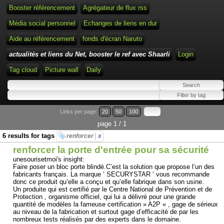
Booster référencement
Agrégateur de flux rss
Média social personnel
Echanges de liens en dur
Aide au référencement
fonds d'écran Naruto
actualités et liens du Net, booster le ref avec Shaarli
Login
Tag cloud
Picture wall
Daily
Links per page:
20
50
100
page 1 / 1
6 results for tags
renforcer
x
renforcer la porte d'entrée pour sa sécurité
unesourisetmoi's insight:
Faire poser un bloc porte blindé.C’est la solution que propose l’un des
fabricants français. La marque ‘ SECURYSTAR ‘ vous recommande
donc ce produit qu’elle a conçu et qu’elle fabrique dans son usine.
Un produite qui est certifié par le Centre National de Prévention et de
Protection , organisme officiel, qui lui a délivré pour une grande
quantité de modèles la fameuse certification » A2P « , gage de sérieux
au niveau de la fabrication et surtout gage d’efficacité de par les
nombreux tests réalisés par des experts dans le domaine.