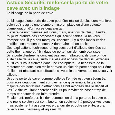
Astuce Sécurité: renforcer la porte de votre
cave avec un blindage
Le blindage de la porte de cave.
Le blindage d’une porte de cave peut être réalisé de plusieurs manières
selon qu’il s’agit d’une première mise en place ou d’une volonté
d’amélioration d’un accès déjà existant.
Il existe de nombreuses solutions, mais, une fois de plus, il faudra
toujours prendre des composants qui soient fiables, là ne vous
trompez pas. Il y a des marques connues, il y a des labels et des
certifications reconnus, sachez donc faire le bon choix.
Des explications techniques et logiques sont d’ailleurs données sur
cette thématique du ‘ blindage de porte ‘ sur de nombreux sites.
Si la porte d’entrée ne convient pas aux malfaiteurs, ils viseront de
suite celle de la cave, surtout si elle est accessible depuis l’extérieur
ou si vous vous trouvez dans une copropriété. La nécessité de la
renforcer est donc bien réelle et avec un bloc de porte conçu pour être
réellement résistant aux effractions, vous les enverrez de nouveau voir
ailleurs …
Si votre porte de cave, comme celle de l’entrée est bien sécurisée,
vous êtes déjà quasiment sûr d’éviter de gros ennuis, la grande
majorité des tentatives d’effractions seront avortées dès le départ et
vos ‘ visiteurs ‘ iront chercher ailleurs pour éviter de passer trop de
temps et risquer de se faire prendre.
Finalement, renforcer, blinder, comme l’on dit, la porte de la cave est
une réelle solution qui contribuera non seulement à protéger vos biens,
mais également à assurer votre tranquillité et votre sérénité, alors,
réfléchissez, pensez-y et agissez !!!
...