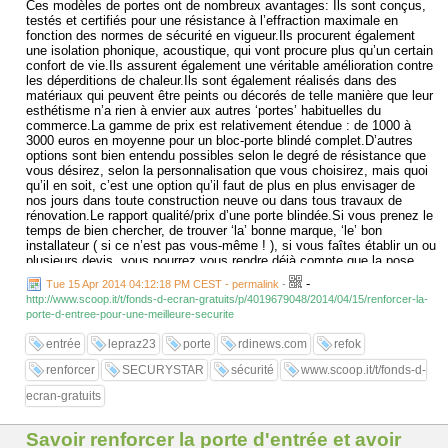
Ces modèles de portes ont de nombreux avantages: Ils sont conçus,
testés et certifiés pour une résistance à l’effraction maximale en
fonction des normes de sécurité en vigueur.Ils procurent également
une isolation phonique, acoustique, qui vont procure plus qu’un certain
confort de vie.Ils assurent également une véritable amélioration contre
les déperditions de chaleur.Ils sont également réalisés dans des
matériaux qui peuvent être peints ou décorés de telle manière que leur
esthétisme n’a rien à envier aux autres ‘portes’ habituelles du
commerce.La gamme de prix est relativement étendue : de 1000 à
3000 euros en moyenne pour un bloc-porte blindé complet.D’autres
options sont bien entendu possibles selon le degré de résistance que
vous désirez, selon la personnalisation que vous choisirez, mais quoi
qu’il en soit, c’est une option qu’il faut de plus en plus envisager de
nos jours dans toute construction neuve ou dans tous travaux de
rénovation.Le rapport qualité/prix d’une porte blindée.Si vous prenez le
temps de bien chercher, de trouver ‘la’ bonne marque, ‘le’ bon
installateur ( si ce n’est pas vous-même ! ), si vous faîtes établir un ou
plusieurs devis, vous pourrez vous rendre déjà compte que la pose
d’un ‘ bloc-porte’ blindé ne revient pas véritablement plus cher qu’une
-
Tue 15 Apr 2014 04:12:18 PM CEST - permalink
-
porte ‘normale’ vendue couramment dans le commerce.
http://www.scoop.it/t/fonds-d-ecran-gratuits/p/4019679048/2014/04/15/renforcer-la-
porte-d-entree-pour-une-meilleure-securite
See it on Scoop.it, via fonds d'écran gratuits
...
entrée
lepraz23
porte
rdinews.com
refok
renforcer
SECURYSTAR
sécurité
www.scoop.it/t/fonds-d-
ecran-gratuits
Savoir renforcer la porte d'entrée et avoir