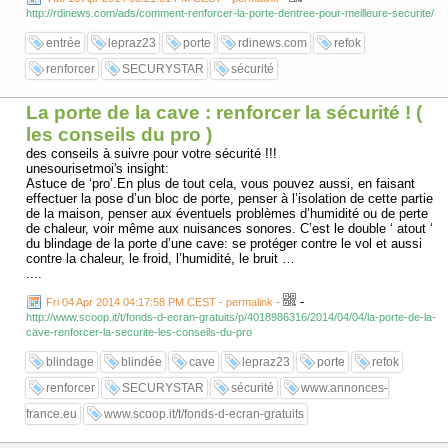
sérieux au niveau de la fabrication et surtout gage d’efficacité de par
http://rdinews.com/ads/comment-renforcer-la-porte-dentree-pour-meilleure-securite/
les nombreux tests réalisés par des experts dans le domaine.
entrée
lepraz23
porte
rdinews.com
refok
renforcer
SECURYSTAR
sécurité
La porte de la cave : renforcer la sécurité ! (
les conseils du pro )
des conseils à suivre pour votre sécurité !!!
unesourisetmoi's insight:
Astuce de ‘pro’.En plus de tout cela, vous pouvez aussi, en faisant
effectuer la pose d’un bloc de porte, penser à l’isolation de cette partie
de la maison, penser aux éventuels problèmes d’humidité ou de perte
de chaleur, voir même aux nuisances sonores. C’est le double ‘ atout ‘
du blindage de la porte d’une cave: se protéger contre le vol et aussi
contre la chaleur, le froid, l’humidité, le bruit …
....
-
Fri 04 Apr 2014 04:17:58 PM CEST - permalink
-
http://www.scoop.it/t/fonds-d-ecran-gratuits/p/4018986316/2014/04/04/la-porte-de-la-
cave-renforcer-la-securite-les-conseils-du-pro
blindage
blindée
cave
lepraz23
porte
refok
renforcer
SECURYSTAR
sécurité
www.annonces-
france.eu
www.scoop.it/t/fonds-d-ecran-gratuits